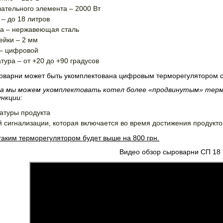
ательного элемента – 2000 Вт
 – до 18 литров
а – нержавеющая сталь
ейки – 2 мм
 – цифровой
тура – от +20 до +90 градусов
оварни может быть укомплектована цифровым терморегулятором с
а мы можем укомплектовать котел более «продвинутым» тер
нкции:
атуры продукта
й сигнализации, которая включается во время достижения продукт
таким терморегулятором будет выше на 800 грн.
Видео обзор сыроварни СП 18