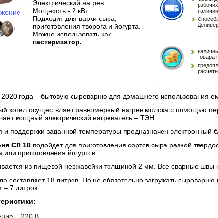
Электрический нагрев.
рабочих
Мощность - 2 кВт.
наличии
ажение
Подходит для варки сыра,
Способы
Деливер
приготовления творога и йогурта.
Можно использовать как
пастеризатор.
наличны
товара 
предопл
расчетн
 2020 года – бытовую сыроварню для домашнего использования ем
й котел осуществляет равномерный нагрев молока с помощью пер
ечает мощный электрический нагреватель – ТЭН.
ля и поддержки заданной температуры предназначен электронный б
ня СП 18
подойдет для приготовления сортов сыра разной твердос
 или приготовления йогуртов.
ивается из пищевой нержавейки толщиной 2 мм. Все сварные швы 
ла составляет 18 литров. Но не обязательно загружать сыроварн
 – 7 литров.
теристики:
ние – 220 В