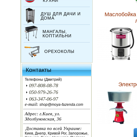
КУХНИ
ДУШ ДЛЯ ДАЧИ И
Маслобойка 
ДОМА
МАНГАЛЫ,
КОПТИЛЬНИ
ОРЕХОКОЛЫ
ИНКУБАТОРЫ
Контакты
ЗЕРНОДРОБИЛКИ
Телефоны (Дмитрий)
Электр
097-808-08-78
КОРМОРЕЗКИ
050-979-26-76
063-347-06-97
СОЛОМОРЕЗКИ
e-mail:
shop@moya-fazenda.com
Адрес: г.Киев, ул.
АВТОКЛАВЫ
Здолбуновская, 36
Доставка по всей Украине:
ДЛЯ ОГОРОДА
Киев, Днепр, Кривой Рог, Запорожье,