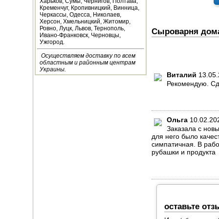
Харьков, Сумы, Чернигов, Полтава,
Кременчуг, Кропивницкий, Винница,
НАВЕСНОЕ ДЛЯ
Черкассы, Одесса, Николаев,
МОТОБЛОКОВ
Херсон, Хмельницкий, Житомир,
Ровно, Луцк, Львов, Тернополь,
Сыроварня дома
Ивано-Франковск, Черновцы,
СЕПАРАТОРЫ И
Ужгород.
МАСЛОБОЙКИ
Осуществляем доставку по всем
областным и районным центрам
СЫРОВАРНИ
Украины.
Виталий
13.05
Рекомендую. Сд
ШИНКОВКИ
ДЛЯ ДОМА И САДА
Ольга
10.02.20
Заказала с нов
ОБОГРЕВАТЕЛИ
для него было качес
симпатичная. В рабо
ДРОВОКОЛЫ
рубашки и продукта
ГАЗОВЫЕ БАЛЛОНЫ
НАСТОЛЬНЫЕ
ПЛИТЫ
оставьте отз