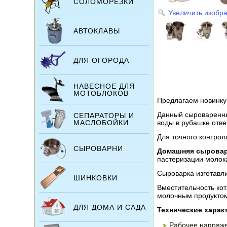
СОЛОМОРЕЗКИ
Увеличить изобр
АВТОКЛАВЫ
ДЛЯ ОГОРОДА
НАВЕСНОЕ ДЛЯ
МОТОБЛОКОВ
Предлагаем новинку
Данный сыроваренны
СЕПАРАТОРЫ И
МАСЛОБОЙКИ
воды в рубашке отв
Для точного контро
СЫРОВАРНИ
Домашняя сыровар
пастеризации молока
Сыроварка изготавл
ШИНКОВКИ
Вместительность кот
молочным продуктом
ДЛЯ ДОМА И САДА
Технические харак
Рабочее напряже