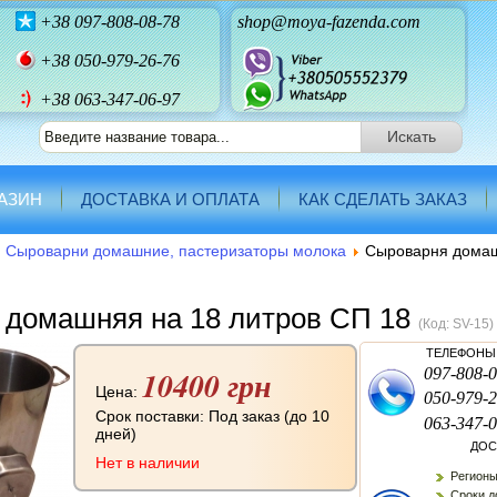
+38
097-808-08-78
shop@moya-fazenda.com
+38
050-979-26-76
+38 063-347-06-97
АЗИН
ДОСТАВКА И ОПЛАТА
КАК СДЕЛАТЬ ЗАКАЗ
Сыроварни домашние, пастеризаторы молока
Сыроварня домаш
 домашняя на 18 литров СП 18
(Код:
SV-15
)
ТЕЛЕФОНЫ 
10400 грн
097-808-0
Цена:
050-979-2
Срок поставки: Под заказ (до 10
063-347-0
дней)
ДОС
Нет в наличии
Регионы
Сроки до