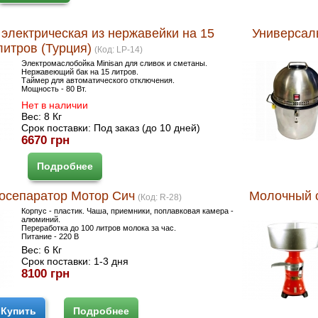
электрическая из нержавейки на 15
Универсаль
литров (Турция)
(Код:
LP-14
)
Электромаслобойка Minisan для сливок и сметаны.
Нержавеющий бак на 15 литров.
Таймер для автоматического отключения.
Мощность - 80 Вт.
Нет в наличии
Вес:
8 Кг
Срок поставки:
Под заказ (до 10 дней)
6670 грн
Подробнее
осепаратор Мотор Сич
Молочный с
(Код:
R-28
)
Корпус - пластик. Чаша, приемники, поплавковая камера -
алюминий.
Переработка до 100 литров молока за час.
Питание - 220 В
Вес:
6 Кг
Срок поставки:
1-3 дня
8100 грн
Купить
Подробнее