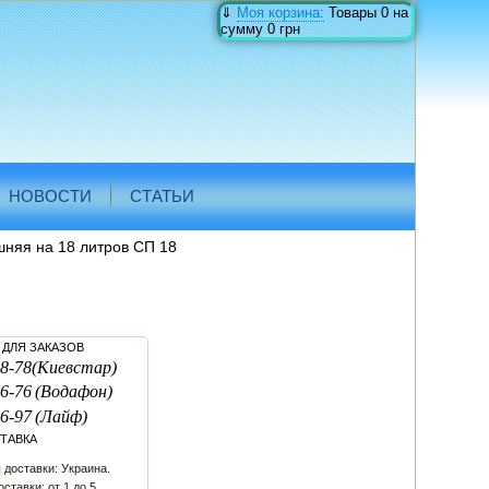
⇓
Моя корзина:
Товары
0
на
сумму
0 грн
НОВОСТИ
СТАТЬИ
няя на 18 литров СП 18
ДЛЯ ЗАКАЗОВ
8-78
(Киевстар)
6-76
(Водафон)
6-97
(Лайф)
ТАВКА
 доставки: Украина.
ставки: от 1 до 5