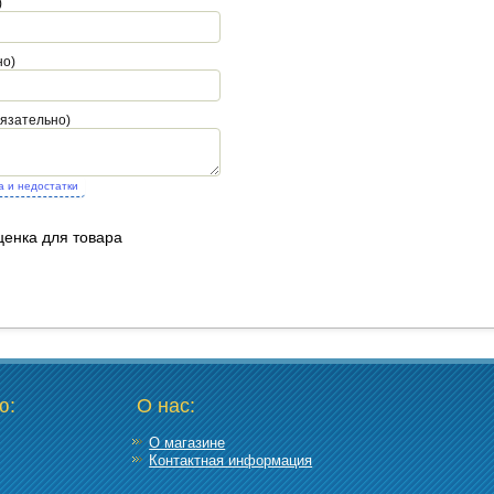
)
но)
бязательно)
а и недостатки
ценка для товара
ю:
О нас:
О магазине
Контактная информация