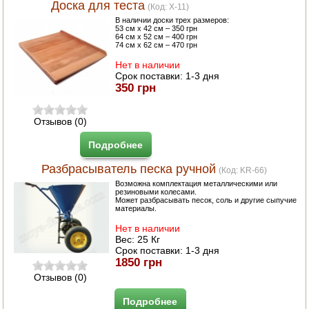
Доска для теста
(Код:
X-11
)
В наличии доски трех размеров:
53 см х 42 см – 350 грн
64 см х 52 см – 400 грн
74 см х 62 см – 470 грн
Нет в наличии
Срок поставки:
1-3 дня
350 грн
Отзывов (0)
Подробнее
Разбрасыватель песка ручной
(Код:
KR-66
)
Возможна комплектация металлическими или
резиновыми колесами.
Может разбрасывать песок, соль и другие сыпучие
материалы.
Нет в наличии
Вес:
25 Кг
Срок поставки:
1-3 дня
1850 грн
Отзывов (0)
Подробнее