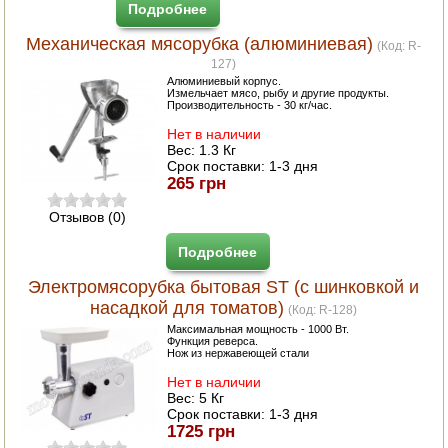
Подробнее
Механическая мясорубка (алюминиевая)
(Код:
R-
127
)
Алюминиевый корпус.
Измельчает мясо, рыбу и другие продукты.
Производительность - 30 кг/час.
Нет в наличии
Вес:
1.3 Кг
Срок поставки:
1-3 дня
265 грн
Отзывов (0)
Подробнее
Электромясорубка бытовая ST (с шинковкой и
насадкой для томатов)
(Код:
R-128
)
Максимальная мощность - 1000 Вт.
Функция реверса.
Нож из нержавеющей стали
Нет в наличии
Вес:
5 Кг
Срок поставки:
1-3 дня
1725 грн