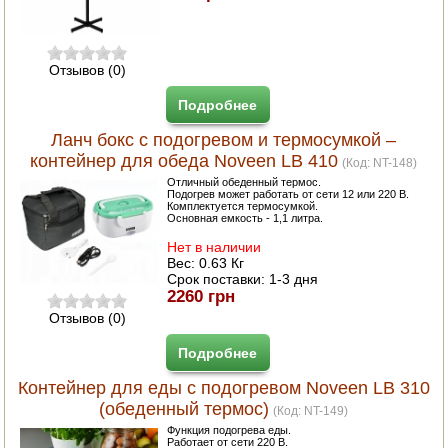
Отзывов (0)
Подробнее
Ланч бокс с подогревом и термосумкой –
контейнер для обеда Noveen LB 410
(Код:
NT-148
)
Отличный обеденный термос.
Подогрев может работать от сети 12 или 220 В.
Комплектуется термосумкой.
Основная емкость - 1,1 литра.
Нет в наличии
Вес:
0.63 Кг
Срок поставки:
1-3 дня
2260 грн
Отзывов (0)
Подробнее
Контейнер для еды с подогревом Noveen LB 310
(обеденный термос)
(Код:
NT-149
)
Функция подогрева еды.
Работает от сети 220 В.