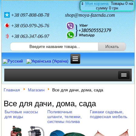
⇓
Моя корзина:
Товары
0
на
сумму
0 грн
+38
097-808-08-78
shop@moya-fazenda.com
+38
050-979-26-76
+38 063-347-06-97
ИНКУБАТОРЫ
Главная
Магазин
Все для дачи, дома, сада
ЗЕРНОДРОБИЛКИ
Все для дачи, дома, сада
Бытовые насосы
Поливочные
Гамаки садовые,
КОРМОРЕЗКИ
для воды
шланги, тележки,
подвесная мебель
системы полива
СОЛОМОРЕЗКИ