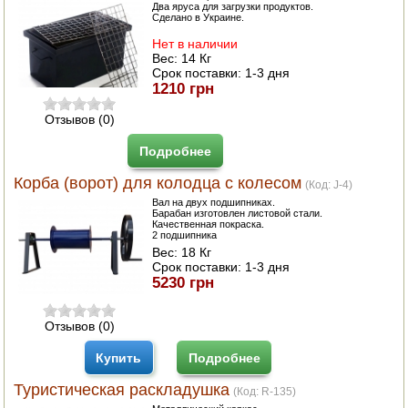
Два яруса для загрузки продуктов.
Сделано в Украине.
Нет в наличии
Вес:
14 Кг
Срок поставки:
1-3 дня
1210 грн
Отзывов (0)
Подробнее
Корба (ворот) для колодца с колесом
(Код:
J-4
)
Вал на двух подшипниках.
Барабан изготовлен листовой стали.
Качественная покраска.
2 подшипника
Вес:
18 Кг
Срок поставки:
1-3 дня
5230 грн
Отзывов (0)
Купить
Подробнее
Туристическая раскладушка
(Код:
R-135
)