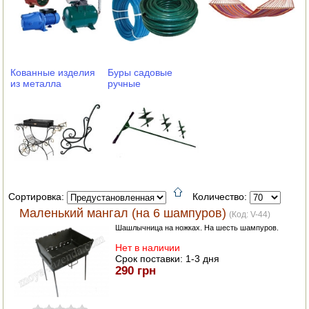
АВТОКЛАВЫ
ДЛЯ ОГОРОДА
НАВЕСНОЕ ДЛЯ МОТОБЛОКОВ
Кованные изделия
Буры садовые
из металла
ручные
СЕПАРАТОРЫ И МАСЛОБОЙКИ
СЫРОВАРНИ
ШИНКОВКИ
ДЛЯ ДОМА И САДА
Сортировка:
Количество:
ОБОГРЕВАТЕЛИ
Маленький мангал (на 6 шампуров)
(Код:
V-44
)
Шашлычница на ножках. На шесть шампуров.
ДРОВОКОЛЫ
Нет в наличии
Срок поставки:
1-3 дня
ГАЗОВЫЕ БАЛЛОНЫ
290 грн
НАСТОЛЬНЫЕ ПЛИТЫ