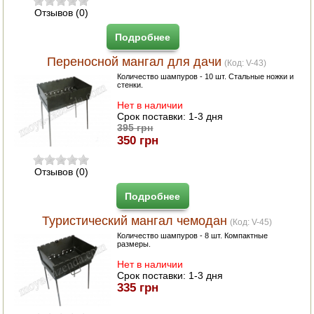
Отзывов (0)
ЭЛЕКТРО И БЕНЗО ИНСТРУМЕНТ
Подробнее
ОПРЫСКИВАТЕЛИ
Переносной мангал для дачи
(Код:
V-43
)
ЭЛЕКТРО ШАШЛЫЧНИЦЫ
Количество шампуров - 10 шт. Стальные ножки и
стенки.
СОКОВЫЖИМАЛКИ
Нет в наличии
Срок поставки:
1-3 дня
395 грн
СУШИЛКИ ПРОДУКТОВ
350 грн
СОКОВАРКИ
Отзывов (0)
ТОВАРЫ ДЛЯ ЗИМЫ
Подробнее
Туристический мангал чемодан
ДЛЯ ФЕРМЕРА
(Код:
V-45
)
Количество шампуров - 8 шт. Компактные
размеры.
ОБОРУДОВАНИЕ ДЛЯ ПЧЕЛОВОДСТВА
Нет в наличии
Срок поставки:
1-3 дня
ДОИЛЬНЫЕ АППАРАТЫ
335 грн
СРЕДСТВА ОТ ВРЕДИТЕЛЕЙ