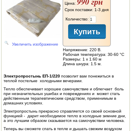
990 грн
АВТОКЛАВЫ
Цена:
Срок поставки: 1-3 дня
ДЛЯ ОГОРОДА
Количество:
НАВЕСНОЕ ДЛЯ МОТОБЛОКОВ
СЕПАРАТОРЫ И МАСЛОБОЙКИ
Увеличить изображение
Напряжение: 220 В.
СЫРОВАРНИ
Рабочая температура: 30-60 °C
Размеры: 1 х 1.60 м
ШИНКОВКИ
Длина шнура: 1.5 м.
ДЛЯ ДОМА И САДА
Электропростынь ЕП-1/220
позволит вам понежиться в
теплой постельке холодными вечерами.
ОБОГРЕВАТЕЛИ
Тепло обеспечивает хорошее самочувствие и облегчает боль
при незначительных ушибах и повреждениях и может стать
действенным терапевтическим средством, применимым в
ДРОВОКОЛЫ
домашних условиях.
Электропростынь прекрасно справляется со своей основной
ГАЗОВЫЕ БАЛЛОНЫ
функцией - дарит необходимое тепло в холодные зимние дни,
а это лучшим образом сказывается на самочувствии человека.
НАСТОЛЬНЫЕ ПЛИТЫ
Теперь вы сможете спать в тепле и дышать свежим воздухом