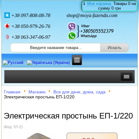
⇓
Моя корзина:
Товары
0
на
сумму
0 грн
+38
097-808-08-78
shop@moya-fazenda.com
+38
050-979-26-76
+38 063-347-06-97
ИНКУБАТОРЫ
Главная
Магазин
Все для дачи, дома, сада
Электрическая простынь ЕП-1/220
ЗЕРНОДРОБИЛКИ
Электрическая простынь ЕП-1/220
КОРМОРЕЗКИ
(Код:
SY-2
)
СОЛОМОРЕЗКИ