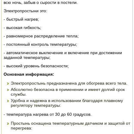
всю ночь, забыв о сырости в постели.
ЭЛЕКТРО И БЕНЗО ИНСТРУМЕНТ
Электропростыни это:
ОПРЫСКИВАТЕЛИ
- быстрый нагрев;
- высокая гибкость;
ЭЛЕКТРО ШАШЛЫЧНИЦЫ
- равномерное распределение тепла;
СОКОВЫЖИМАЛКИ
- постоянный контроль температуры;
- автоматическое выключение и включение при достижении
СУШИЛКИ ПРОДУКТОВ
заданной температуры;
- высокий уровень безопасности;
СОКОВАРКИ
Основная информация:
ТОВАРЫ ДЛЯ ЗИМЫ
Электропростынь предназначена для обогрева всего тела.
Абсолютно безопасна в применении и имеет долгий срок
ДЛЯ ФЕРМЕРА
службы.
Удобна и надежна в использовании благодаря плавному
регулятору температуры:
ОБОРУДОВАНИЕ ДЛЯ ПЧЕЛОВОДСТВА
- температура нагрева от 30 до 60 градусов.
ДОИЛЬНЫЕ АППАРАТЫ
Простынь оснащена температурным датчиком и защитой от
перегрева:
СРЕДСТВА ОТ ВРЕДИТЕЛЕЙ