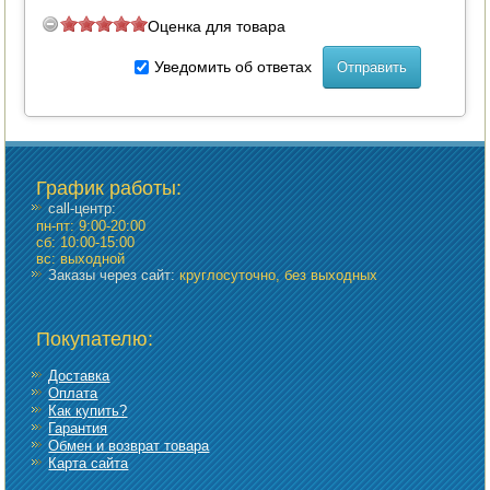
Оценка для товара
ПОСУДА ДЛЯ КУХНИ
Уведомить об ответах
ДУШ ДЛЯ ДАЧИ И ДОМА
МАНГАЛЫ, КОПТИЛЬНИ
ОРЕХОКОЛЫ
График работы
:
call-центр:
пн-пт: 9:00-20:00
сб: 10:00-15:00
вс: выходной
Заказы через сайт:
круглосуточно, без выходных
Покупателю:
Доставка
Оплата
Как купить?
Гарантия
Обмен и возврат товара
Карта сайта