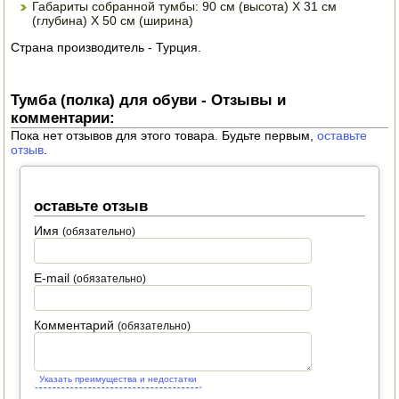
Габариты собранной тумбы: 90 см (высота) Х 31 см
ЭЛЕКТРО И БЕНЗО ИНСТРУМЕНТ
(глубина) Х 50 см (ширина)
Страна производитель - Турция.
ОПРЫСКИВАТЕЛИ
ЭЛЕКТРО ШАШЛЫЧНИЦЫ
Тумба (полка) для обуви - Отзывы и
комментарии:
СОКОВЫЖИМАЛКИ
Пока нет отзывов для этого товара. Будьте первым,
оставьте
отзыв
.
СУШИЛКИ ПРОДУКТОВ
СОКОВАРКИ
оставьте отзыв
Имя
(обязательно)
ТОВАРЫ ДЛЯ ЗИМЫ
E-mail
ДЛЯ ФЕРМЕРА
(обязательно)
ОБОРУДОВАНИЕ ДЛЯ ПЧЕЛОВОДСТВА
Комментарий
(обязательно)
ДОИЛЬНЫЕ АППАРАТЫ
Указать преимущества и недостатки
СРЕДСТВА ОТ ВРЕДИТЕЛЕЙ