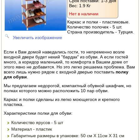
Срок поставки: 1-3 дня
АВТОКЛАВЫ
Вес:
1.9 Кг
Нет в наличии
ДЛЯ ОГОРОДА
Каркас и полки - пластиковые.
Количество полочек - 5 шт.
НАВЕСНОЕ ДЛЯ МОТОБЛОКОВ
Страна производитель - Турция.
Увеличить изображение
СЕПАРАТОРЫ И МАСЛОБОЙКИ
Если к Вам домой наведались гости, то непременно возле
СЫРОВАРНИ
входной двери будет некий "бардак" из обуви. А если гостей
много, а коридор маленький, то комфорта в Вашем доме от
этого явно не добавится. Но это легко решаема проблема. Вам
ШИНКОВКИ
всего лишь нужно рядом с входной дверью поставить
полку
для обуви
.
ДЛЯ ДОМА И САДА
Мы предлагаем недорогой, компактный обувной шкафчик, но
полках которого можно расположить 10 пар обуви.
ОБОГРЕВАТЕЛИ
Каркас и полки сделаны из легко моющегося и крепкого
пластика.
ДРОВОКОЛЫ
Характеристики полки для обуви:
ГАЗОВЫЕ БАЛЛОНЫ
Количество ярусов - 5 шт
Материал - пластик
НАСТОЛЬНЫЕ ПЛИТЫ
Габаритные размеры в упаковке: 50 см Х 11см Х 31 см