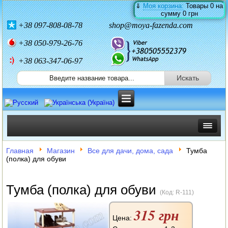
⇓
Моя корзина:
Товары
0
на
сумму
0 грн
+38
097-808-08-78
shop@moya-fazenda.com
+38
050-979-26-76
+38 063-347-06-97
ИНКУБАТОРЫ
Главная
Магазин
Все для дачи, дома, сада
Тумба
(полка) для обуви
ЗЕРНОДРОБИЛКИ
Тумба (полка) для обуви
КОРМОРЕЗКИ
(Код:
R-111
)
315 грн
СОЛОМОРЕЗКИ
Цена: