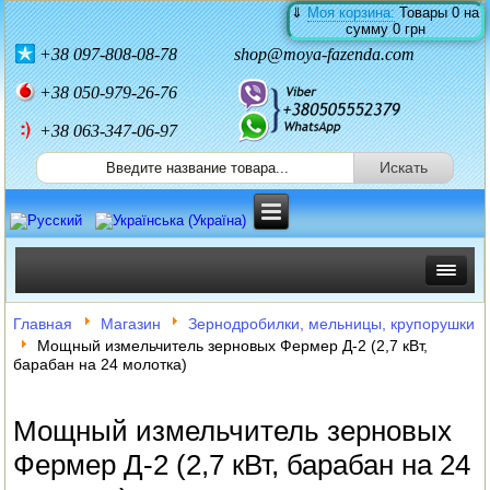
⇓
Моя корзина:
Товары
0
на
сумму
0 грн
+38
097-808-08-78
shop@moya-fazenda.com
+38
050-979-26-76
+38 063-347-06-97
ИНКУБАТОРЫ
Главная
Магазин
Зернодробилки, мельницы, крупорушки
Мощный измельчитель зерновых Фермер Д-2 (2,7 кВт,
ЗЕРНОДРОБИЛКИ
барабан на 24 молотка)
КОРМОРЕЗКИ
Мощный измельчитель зерновых
СОЛОМОРЕЗКИ
Фермер Д-2 (2,7 кВт, барабан на 24