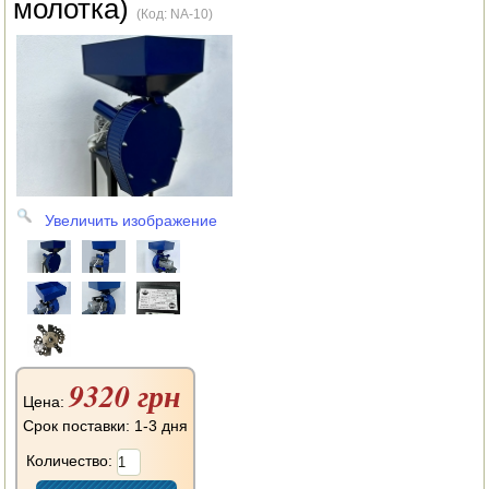
молотка)
АВТОКЛАВЫ
(Код:
NA-10
)
ДЛЯ ОГОРОДА
НАВЕСНОЕ ДЛЯ МОТОБЛОКОВ
СЕПАРАТОРЫ И МАСЛОБОЙКИ
СЫРОВАРНИ
Увеличить изображение
ШИНКОВКИ
ДЛЯ ДОМА И САДА
ОБОГРЕВАТЕЛИ
ДРОВОКОЛЫ
9320 грн
Цена:
ГАЗОВЫЕ БАЛЛОНЫ
Срок поставки: 1-3 дня
Количество:
НАСТОЛЬНЫЕ ПЛИТЫ