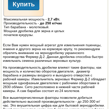
ЭЛЕКТРО И БЕНЗО ИНСТРУМЕНТ
ОПРЫСКИВАТЕЛИ
Максимальная мощность -
2,7 кВт.
Производительность -
до 250 кг/час
ЭЛЕКТРО ШАШЛЫЧНИЦЫ
Тип барабана - молотковый.
Мощная дробилка для зерна и целых
початков кукурузы.
СОКОВЫЖИМАЛКИ
Если Вам нужен мощный агрегат для измельчения пшеницы,
СУШИЛКИ ПРОДУКТОВ
ячменя и другого зерна на кормовую крупу, то рекомендуем
обратить внимание на зернодробилку украинского
СОКОВАРКИ
производства Фермер Д-2. Данная дробилка способна быстро
измельчать семена различных зерновых культур.
ТОВАРЫ ДЛЯ ЗИМЫ
На производительность дробилки влияют такие факторы, как
мощность и количество оборотов двигателя, диаметр
барабана и размеры входного и выходного отверстия с
ДЛЯ ФЕРМЕРА
рабочей камеры. Измельчитель зерновых Фермер Д-2 обладает
мощным однофазным двигателем с рабочими оборотами в
ОБОРУДОВАНИЕ ДЛЯ ПЧЕЛОВОДСТВА
2830 об/мин. Сито расположено в нижней части рабочей
камеры. А сам барабан состоит из 24 молотков.
ДОИЛЬНЫЕ АППАРАТЫ
Все вышеперечисленные факторы позволили добиться
действительно высокой производительности - до 250-300 кг/
час. Это внушительная цифра как для бытовой зернодробилки.
СРЕДСТВА ОТ ВРЕДИТЕЛЕЙ