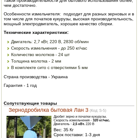
Такой производительности для бытового использования более,
чем достаточно.
ПОСУДА ДЛЯ КУХНИ
Особенности измельчителя: подходит для разных зерновых и в
том числе для початков кукурузы, высокая производительность,
ДУШ ДЛЯ ДАЧИ И ДОМА
мощный электродвигатель, хорошее качество сборки.
Технические характеристики:
МАНГАЛЫ, КОПТИЛЬНИ
Двигатель: 2,7 кВт, 220 В, 2830 об/мин
Скорость измельчения - до 250 кг/час
ОРЕХОКОЛЫ
Количество молотков - 24 шт
Толщина молотка - 2 мм
В комплекте сито с отверстиями 5 мм
Страна производства - Украина
Гарантия - 1 год
Сопутствующие товары
Зернодробилка бытовая Лан 3
(Код:
S-5
)
Дробит зерно и початки кукурузы.
Скорость измельчения -
320 кг/час.
Двигатель -
2,5 кВт.
220 В
Вес:
35 Кг
Срок поставки:
1-3 дня