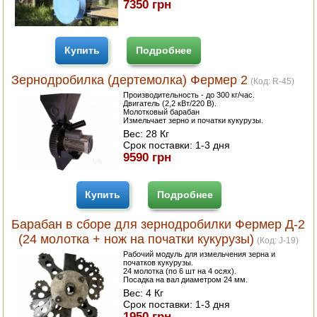
7350 грн
Купить
Подробнее
Зернодробилка (дертемолка) Фермер 2
(Код:
R-45
)
Производительность - до 300 кг/час.
Двигатель (2,2 кВт/220 В).
Молотковый барабан
Измельчает зерно и початки кукурузы.
Вес:
28 Кг
Срок поставки:
1-3 дня
9590 грн
Купить
Подробнее
Барабан в сборе для зернодробилки Фермер Д-2
(24 молотка + нож на початки кукурузы)
(Код:
J-19
)
Рабочий модуль для измельчения зерна и
початков кукурузы.
24 молотка (по 6 шт на 4 осях).
Посадка на вал диаметром 24 мм.
Вес:
4 Кг
Срок поставки:
1-3 дня
1950 грн