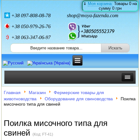
⇓
Моя корзина:
Товары
0
на
сумму
0 грн
+38
097-808-08-78
shop@moya-fazenda.com
+38
050-979-26-76
+38 063-347-06-97
ИНКУБАТОРЫ
Главная
Магазин
Фермерские товары для
животноводства
Оборудование для свиноводства
Поилка
ЗЕРНОДРОБИЛКИ
мисочного типа для свиней
КОРМОРЕЗКИ
Поилка мисочного типа для
СОЛОМОРЕЗКИ
свиней
(Код:
FT-41
)