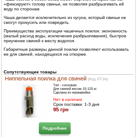
«фиксируют» голову свиньи, не позволяя разбрызгивать ей
ЭЛЕКТРО И БЕНЗО ИНСТРУМЕНТ
воду по сторонам.
Чаша делается исключительно из чугуна, который свиньи не
ОПРЫСКИВАТЕЛИ
смогут прокусить или повредить.
Преимущества эксплуатации чашечных поилок: экономность
ЭЛЕКТРО ШАШЛЫЧНИЦЫ
(малый расход воды, исключения разбрызгивания), быстрое
приучение свиней к месту водопоя.
СОКОВЫЖИМАЛКИ
Габаритные размеры данной поилки позволяют использовать
ее для свиней, находящихся на откорме.
СУШИЛКИ ПРОДУКТОВ
СОКОВАРКИ
Сопутствующие товары
Ниппельная поилка для свиней
(Код:
FT-34
)
ТОВАРЫ ДЛЯ ЗИМЫ
Тип - сосковая.
Для свиней весом 15-125 кг.
Сделана из нержавейки.
ДЛЯ ФЕРМЕРА
Нет в наличии
Срок поставки:
1-3 дня
ОБОРУДОВАНИЕ ДЛЯ ПЧЕЛОВОДСТВА
95 грн
ДОИЛЬНЫЕ АППАРАТЫ
Подробнее
СРЕДСТВА ОТ ВРЕДИТЕЛЕЙ