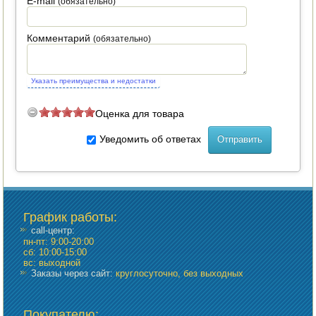
E-mail
(обязательно)
Комментарий
(обязательно)
Указать преимущества и недостатки
Оценка для товара
Уведомить об ответах
График работы
:
call-центр:
пн-пт: 9:00-20:00
сб: 10:00-15:00
вс: выходной
Заказы через сайт:
круглосуточно, без выходных
Покупателю: