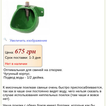
АВТОКЛАВЫ
ДЛЯ ОГОРОДА
НАВЕСНОЕ ДЛЯ МОТОБЛОКОВ
СЕПАРАТОРЫ И МАСЛОБОЙКИ
Увеличить изображение
СЫРОВАРНИ
675 грн
ШИНКОВКИ
Цена:
Срок поставки: 1-3 дня
ДЛЯ ДОМА И САДА
Нет в наличии
Оптимальная для свиней на откорме.
ОБОГРЕВАТЕЛИ
Чугунный корпус.
Подвод воды - 1/2 дюйма.
ДРОВОКОЛЫ
К мисочным поилкам свиньи очень быстро приспосабливаются,
ГАЗОВЫЕ БАЛЛОНЫ
так как в чаше они постоянно видят воду, чего нельзя сказать в
случае использования ниппельных поилок (там чаши и вовсе
нет).
НАСТОЛЬНЫЕ ПЛИТЫ
Чаша поилки с обеих боков имеет бортики, которые как бы