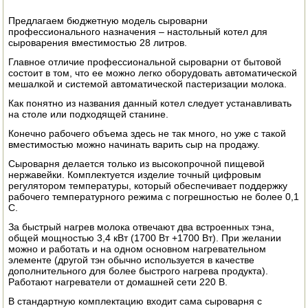
ЭЛЕКТРО И БЕНЗО ИНСТРУМЕНТ
Предлагаем бюджетную модель сыроварни
профессионального назначения – настольный котел для
сыроварения вместимостью 28 литров.
ОПРЫСКИВАТЕЛИ
Главное отличие профессиональной сыроварни от бытовой
ЭЛЕКТРО ШАШЛЫЧНИЦЫ
состоит в том, что ее можно легко оборудовать автоматической
мешалкой и системой автоматической пастеризации молока.
СОКОВЫЖИМАЛКИ
Как понятно из названия данный котел следует устанавливать
на столе или подходящей станине.
СУШИЛКИ ПРОДУКТОВ
Конечно рабочего объема здесь не так много, но уже с такой
вместимостью можно начинать варить сыр на продажу.
СОКОВАРКИ
Сыроварня делается только из высокопрочной пищевой
нержавейки. Комплектуется изделие точный цифровым
регулятором температуры, который обеспечивает поддержку
ТОВАРЫ ДЛЯ ЗИМЫ
рабочего температурного режима с погрешностью не более 0,1
С.
ДЛЯ ФЕРМЕРА
За быстрый нагрев молока отвечают два встроенных тэна,
общей мощностью 3,4 кВт (1700 Вт +1700 Вт). При желании
ОБОРУДОВАНИЕ ДЛЯ ПЧЕЛОВОДСТВА
можно и работать и на одном основном нагревательном
элементе (другой тэн обычно используется в качестве
дополнительного для более быстрого нагрева продукта).
ДОИЛЬНЫЕ АППАРАТЫ
Работают нагреватели от домашней сети 220 В.
В стандартную комплектацию входит сама сыроварня с
СРЕДСТВА ОТ ВРЕДИТЕЛЕЙ