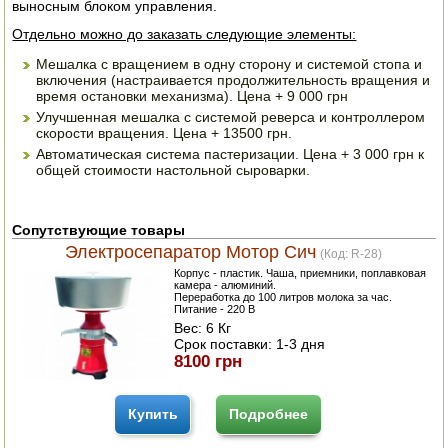
выносным блоком управления.
Отдельно можно до заказать следующие элементы:
ПОСУДА ДЛЯ КУХНИ
Мешалка с вращением в одну сторону и системой стопа и
ДУШ ДЛЯ ДАЧИ И ДОМА
включения (настраивается продолжительность вращения и
время остановки механизма). Цена + 9 000 грн
Улучшенная мешалка с системой реверса и контроллером
МАНГАЛЫ, КОПТИЛЬНИ
скорости вращения. Цена + 13500 грн.
Автоматическая система пастеризации. Цена + 3 000 грн к
ОРЕХОКОЛЫ
общей стоимости настольной сыроварки.
Сопутствующие товары
Электросепаратор Мотор Сич
(Код:
R-28
)
Корпус - пластик. Чаша, приемники, поплавковая
камера - алюминий.
Переработка до 100 литров молока за час.
Питание - 220 В
Вес:
6 Кг
Срок поставки:
1-3 дня
8100 грн
Купить
Подробнее