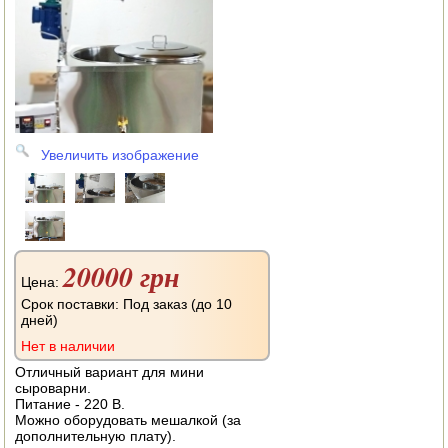
АВТОКЛАВЫ
ДЛЯ ОГОРОДА
НАВЕСНОЕ ДЛЯ МОТОБЛОКОВ
СЕПАРАТОРЫ И МАСЛОБОЙКИ
Увеличить изображение
СЫРОВАРНИ
ШИНКОВКИ
ДЛЯ ДОМА И САДА
20000 грн
Цена:
ОБОГРЕВАТЕЛИ
Срок поставки: Под заказ (до 10
дней)
ДРОВОКОЛЫ
Нет в наличии
Отличный вариант для мини
ГАЗОВЫЕ БАЛЛОНЫ
сыроварни.
Питание - 220 В.
Можно оборудовать мешалкой (за
НАСТОЛЬНЫЕ ПЛИТЫ
дополнительную плату).