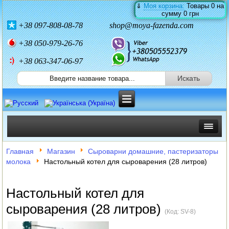
⇓
Моя корзина:
Товары
0
на
сумму
0 грн
+38
097-808-08-78
shop@moya-fazenda.com
+38
050-979-26-76
+38 063-347-06-97
ИНКУБАТОРЫ
Главная
Магазин
Сыроварни домашние, пастеризаторы
молока
Настольный котел для сыроварения (28 литров)
ЗЕРНОДРОБИЛКИ
КОРМОРЕЗКИ
Настольный котел для
сыроварения (28 литров)
СОЛОМОРЕЗКИ
(Код:
SV-8
)