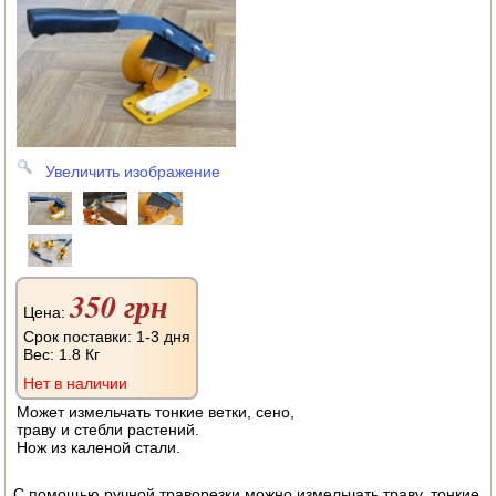
АВТОКЛАВЫ
ДЛЯ ОГОРОДА
НАВЕСНОЕ ДЛЯ МОТОБЛОКОВ
СЕПАРАТОРЫ И МАСЛОБОЙКИ
Увеличить изображение
СЫРОВАРНИ
ШИНКОВКИ
ДЛЯ ДОМА И САДА
350 грн
Цена:
ОБОГРЕВАТЕЛИ
Срок поставки: 1-3 дня
Вес:
1.8 Кг
ДРОВОКОЛЫ
Нет в наличии
Может измельчать тонкие ветки, сено,
ГАЗОВЫЕ БАЛЛОНЫ
траву и стебли растений.
Нож из каленой стали.
НАСТОЛЬНЫЕ ПЛИТЫ
С помощью ручной траворезки можно измельчать траву, тонкие