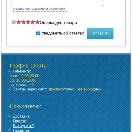
Указать преимущества и недостатки
Оценка для товара
Уведомить об ответах
График работы
:
call-центр:
пн-пт: 9:00-20:00
сб: 10:00-15:00
вс: выходной
Заказы через сайт:
круглосуточно, без выходных
Покупателю:
Доставка
Оплата
Как купить?
Гарантия