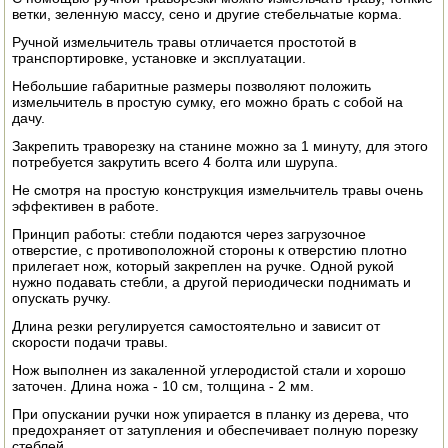
ветки, зеленную массу, сено и другие стебельчатые корма.
ЭЛЕКТРО И БЕНЗО ИНСТРУМЕНТ
Ручной измельчитель травы отличается простотой в
транспортировке, установке и эксплуатации.
ОПРЫСКИВАТЕЛИ
Небольшие габаритные размеры позволяют положить
измельчитель в простую сумку, его можно брать с собой на
ЭЛЕКТРО ШАШЛЫЧНИЦЫ
дачу.
Закрепить траворезку на станине можно за 1 минуту, для этого
СОКОВЫЖИМАЛКИ
потребуется закрутить всего 4 болта или шурупа.
СУШИЛКИ ПРОДУКТОВ
Не смотря на простую конструкция измельчитель травы очень
эффективен в работе.
СОКОВАРКИ
Принцип работы: стебли подаются через загрузочное
отверстие, с противоположной стороны к отверстию плотно
прилегает нож, который закреплен на ручке. Одной рукой
ТОВАРЫ ДЛЯ ЗИМЫ
нужно подавать стебли, а другой периодически поднимать и
опускать ручку.
ДЛЯ ФЕРМЕРА
Длина резки регулируется самостоятельно и зависит от
скорости подачи травы.
ОБОРУДОВАНИЕ ДЛЯ ПЧЕЛОВОДСТВА
Нож выполнен из закаленной углеродистой стали и хорошо
заточен. Длина ножа - 10 см, толщина - 2 мм.
ДОИЛЬНЫЕ АППАРАТЫ
При опускании ручки нож упирается в планку из дерева, что
предохраняет от затупления и обеспечивает полную порезку
СРЕДСТВА ОТ ВРЕДИТЕЛЕЙ
стеблей.