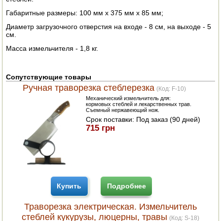
Габаритные размеры: 100 мм х 375 мм х 85 мм;
ПОСУДА ДЛЯ КУХНИ
Диаметр загрузочного отверстия на входе - 8 см, на выходе - 5
см.
ДУШ ДЛЯ ДАЧИ И ДОМА
Масса измельчителя - 1,8 кг.
МАНГАЛЫ, КОПТИЛЬНИ
Сопутствующие товары
ОРЕХОКОЛЫ
Ручная траворезка стеблерезка
(Код:
F-10
)
Механический измельчитель для:
кормовых стеблей и лекарственных трав.
Съемный нержавеющий нож.
Срок поставки:
Под заказ (90 дней)
715 грн
Купить
Подробнее
Траворезка электрическая. Измельчитель
стеблей кукурузы, люцерны, травы
(Код:
S-18
)