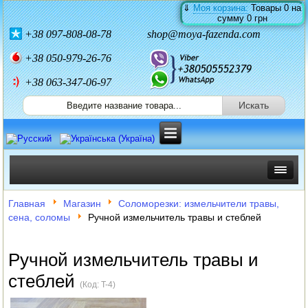
⇓
Моя корзина:
Товары
0
на
сумму
0 грн
+38
097-808-08-78
shop@moya-fazenda.com
+38
050-979-26-76
+38 063-347-06-97
ИНКУБАТОРЫ
Главная
Магазин
Соломорезки: измельчители травы,
сена, соломы
Ручной измельчитель травы и стеблей
ЗЕРНОДРОБИЛКИ
КОРМОРЕЗКИ
Ручной измельчитель травы и
стеблей
СОЛОМОРЕЗКИ
(Код:
T-4
)