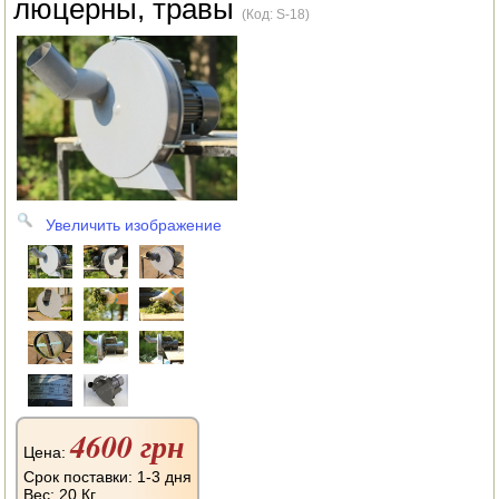
люцерны, травы
АВТОКЛАВЫ
(Код:
S-18
)
ДЛЯ ОГОРОДА
НАВЕСНОЕ ДЛЯ МОТОБЛОКОВ
СЕПАРАТОРЫ И МАСЛОБОЙКИ
СЫРОВАРНИ
Увеличить изображение
ШИНКОВКИ
ДЛЯ ДОМА И САДА
ОБОГРЕВАТЕЛИ
ДРОВОКОЛЫ
ГАЗОВЫЕ БАЛЛОНЫ
4600 грн
Цена:
НАСТОЛЬНЫЕ ПЛИТЫ
Срок поставки: 1-3 дня
Вес:
20 Кг