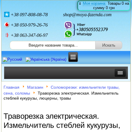
⇓
Моя корзина:
Товары
0
на
сумму
0 грн
+38
097-808-08-78
shop@moya-fazenda.com
+38
050-979-26-76
+38 063-347-06-97
ИНКУБАТОРЫ
Главная
Магазин
Соломорезки: измельчители травы,
сена, соломы
Траворезка электрическая. Измельчитель
ЗЕРНОДРОБИЛКИ
стеблей кукурузы, люцерны, травы
КОРМОРЕЗКИ
Траворезка электрическая.
СОЛОМОРЕЗКИ
Измельчитель стеблей кукурузы,