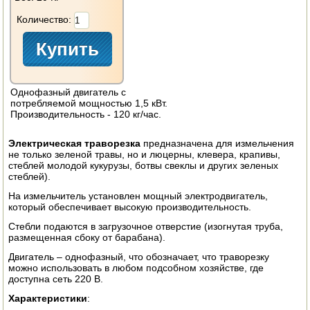
ЭЛЕКТРО И БЕНЗО ИНСТРУМЕНТ
Количество:
ОПРЫСКИВАТЕЛИ
ЭЛЕКТРО ШАШЛЫЧНИЦЫ
Однофазный двигатель с
СОКОВЫЖИМАЛКИ
потребляемой мощностью 1,5 кВт.
Производительность - 120 кг/час.
СУШИЛКИ ПРОДУКТОВ
Электрическая траворезка
предназначена для измельчения
не только зеленой травы, но и люцерны, клевера, крапивы,
СОКОВАРКИ
стеблей молодой кукурузы, ботвы свеклы и других зеленых
стеблей).
ТОВАРЫ ДЛЯ ЗИМЫ
На измельчитель установлен мощный электродвигатель,
который обеспечивает высокую производительность.
ДЛЯ ФЕРМЕРА
Стебли подаются в загрузочное отверстие (изогнутая труба,
размещенная сбоку от барабана).
ОБОРУДОВАНИЕ ДЛЯ ПЧЕЛОВОДСТВА
Двигатель – однофазный, что обозначает, что траворезку
можно использовать в любом подсобном хозяйстве, где
ДОИЛЬНЫЕ АППАРАТЫ
доступна сеть 220 В.
Характеристики
:
СРЕДСТВА ОТ ВРЕДИТЕЛЕЙ