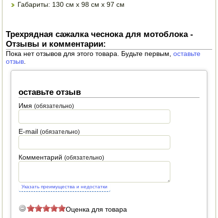
Габариты: 130 см х 98 см х 97 см
ПОСУДА ДЛЯ КУХНИ
Трехрядная сажалка чеснока для мотоблока -
ДУШ ДЛЯ ДАЧИ И ДОМА
Отзывы и комментарии:
Пока нет отзывов для этого товара. Будьте первым,
оставьте
МАНГАЛЫ, КОПТИЛЬНИ
отзыв
.
ОРЕХОКОЛЫ
оставьте отзыв
Имя
(обязательно)
E-mail
(обязательно)
Комментарий
(обязательно)
Указать преимущества и недостатки
Оценка для товара