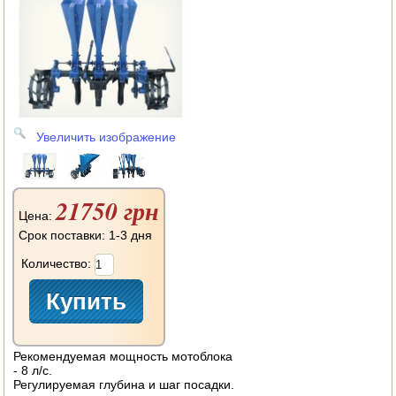
АВТОКЛАВЫ
ДЛЯ ОГОРОДА
НАВЕСНОЕ ДЛЯ МОТОБЛОКОВ
СЕПАРАТОРЫ И МАСЛОБОЙКИ
Увеличить изображение
СЫРОВАРНИ
ШИНКОВКИ
21750 грн
Цена:
ДЛЯ ДОМА И САДА
Срок поставки: 1-3 дня
Количество:
ОБОГРЕВАТЕЛИ
ДРОВОКОЛЫ
ГАЗОВЫЕ БАЛЛОНЫ
Рекомендуемая мощность мотоблока
- 8 л/с.
НАСТОЛЬНЫЕ ПЛИТЫ
Регулируемая глубина и шаг посадки.