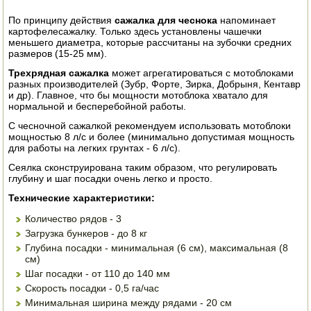
ЭЛЕКТРО И БЕНЗО ИНСТРУМЕНТ
По принципу действия
сажалка для чеснока
напоминает
картофелесажалку. Только здесь установлены чашечки
меньшего диаметра, которые рассчитаны на зубочки средних
ОПРЫСКИВАТЕЛИ
размеров (15-25 мм).
ЭЛЕКТРО ШАШЛЫЧНИЦЫ
Трехрядная сажалка
может агрегатироваться с мотоблоками
разных производителей (Зубр, Форте, Зирка, Добрыня, Кентавр
и др). Главное, что бы мощности мотоблока хватало для
СОКОВЫЖИМАЛКИ
нормальной и бесперебойной работы.
С чесночной сажалкой рекомендуем использовать мотоблоки
СУШИЛКИ ПРОДУКТОВ
мощностью 8 л/с и более (минимально допустимая мощность
для работы на легких грунтах - 6 л/с).
СОКОВАРКИ
Сеялка сконструирована таким образом, что регулировать
глубину и шаг посадки очень легко и просто.
ТОВАРЫ ДЛЯ ЗИМЫ
Технические характеристики:
ДЛЯ ФЕРМЕРА
Количество рядов - 3
Загрузка бункеров - до 8 кг
ОБОРУДОВАНИЕ ДЛЯ ПЧЕЛОВОДСТВА
Глубина посадки - минимальная (6 см), максимальная (8
см)
Шаг посадки - от 110 до 140 мм
ДОИЛЬНЫЕ АППАРАТЫ
Скорость посадки - 0,5 га/час
Минимальная ширина между рядами - 20 см
СРЕДСТВА ОТ ВРЕДИТЕЛЕЙ