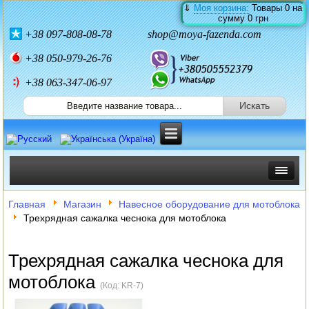
⇓
Моя корзина:
Товары
0
на
сумму
0 грн
+38
097-808-08-78
shop@moya-fazenda.com
+38
050-979-26-76
+38 063-347-06-97
ИНКУБАТОРЫ
Главная
Магазин
Навесное оборудование для мотоблока
Трехрядная сажалка чеснока для мотоблока
ЗЕРНОДРОБИЛКИ
КОРМОРЕЗКИ
Трехрядная сажалка чеснока для
мотоблока
СОЛОМОРЕЗКИ
(Код:
KR-7
)