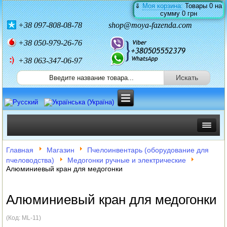
⇓
Моя корзина:
Товары
0
на
сумму
0 грн
+38
097-808-08-78
shop@moya-fazenda.com
+38
050-979-26-76
+38 063-347-06-97
ИНКУБАТОРЫ
Главная
Магазин
Пчелоинвентарь (оборудование для
пчеловодства)
Медогонки ручные и электрические
ЗЕРНОДРОБИЛКИ
Алюминиевый кран для медогонки
КОРМОРЕЗКИ
Алюминиевый кран для медогонки
СОЛОМОРЕЗКИ
(Код:
ML-11
)