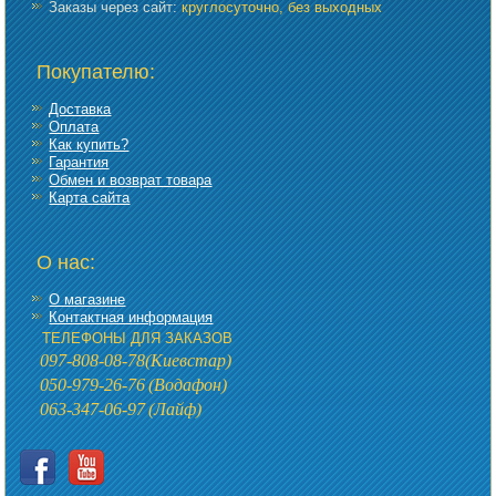
Заказы через сайт:
круглосуточно, без выходных
Покупателю:
Доставка
Оплата
Как купить?
Гарантия
Обмен и возврат товара
Карта сайта
О нас:
О магазине
Контактная информация
ТЕЛЕФОНЫ ДЛЯ ЗАКАЗОВ
097-808-08-78
(Киевстар)
050-979-26-76
(Водафон)
063-347-06-97
(Лайф)