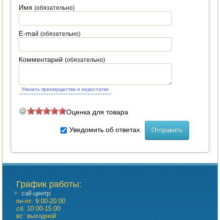
Имя
(обязательно)
ПОСУДА ДЛЯ КУХНИ
E-mail
(обязательно)
ДУШ ДЛЯ ДАЧИ И ДОМА
МАНГАЛЫ, КОПТИЛЬНИ
Комментарий
(обязательно)
ОРЕХОКОЛЫ
Указать преимущества и недостатки
Оценка для товара
Уведомить об ответах
График работы
:
call-центр:
пн-пт: 9:00-20:00
сб: 10:00-15:00
вс: выходной