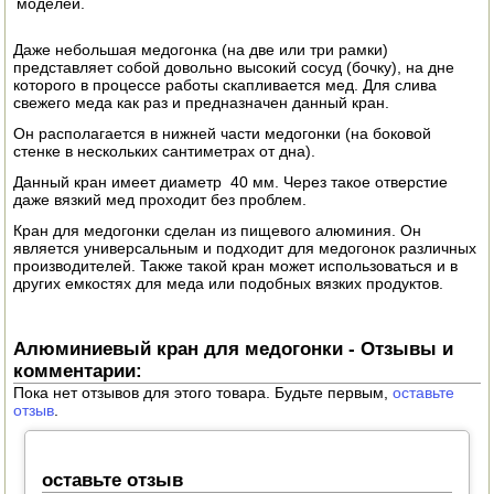
моделей.
ЭЛЕКТРО И БЕНЗО ИНСТРУМЕНТ
Даже небольшая медогонка (на две или три рамки)
представляет собой довольно высокий сосуд (бочку), на дне
ОПРЫСКИВАТЕЛИ
которого в процессе работы скапливается мед. Для слива
свежего меда как раз и предназначен данный кран.
ЭЛЕКТРО ШАШЛЫЧНИЦЫ
Он располагается в нижней части медогонки (на боковой
стенке в нескольких сантиметрах от дна).
СОКОВЫЖИМАЛКИ
Данный кран имеет диаметр 40 мм. Через такое отверстие
даже вязкий мед проходит без проблем.
СУШИЛКИ ПРОДУКТОВ
Кран для медогонки сделан из пищевого алюминия. Он
является универсальным и подходит для медогонок различных
СОКОВАРКИ
производителей. Также такой кран может использоваться и в
других емкостях для меда или подобных вязких продуктов.
ТОВАРЫ ДЛЯ ЗИМЫ
ДЛЯ ФЕРМЕРА
Алюминиевый кран для медогонки - Отзывы и
комментарии:
Пока нет отзывов для этого товара. Будьте первым,
оставьте
ОБОРУДОВАНИЕ ДЛЯ ПЧЕЛОВОДСТВА
отзыв
.
ДОИЛЬНЫЕ АППАРАТЫ
оставьте отзыв
СРЕДСТВА ОТ ВРЕДИТЕЛЕЙ