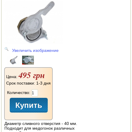
АВТОКЛАВЫ
ДЛЯ ОГОРОДА
НАВЕСНОЕ ДЛЯ МОТОБЛОКОВ
СЕПАРАТОРЫ И МАСЛОБОЙКИ
Увеличить изображение
СЫРОВАРНИ
ШИНКОВКИ
495 грн
ДЛЯ ДОМА И САДА
Цена:
Срок поставки: 1-3 дня
ОБОГРЕВАТЕЛИ
Количество:
ДРОВОКОЛЫ
ГАЗОВЫЕ БАЛЛОНЫ
Диаметр сливного отверстия - 40 мм.
НАСТОЛЬНЫЕ ПЛИТЫ
Подходит для медогонок различных