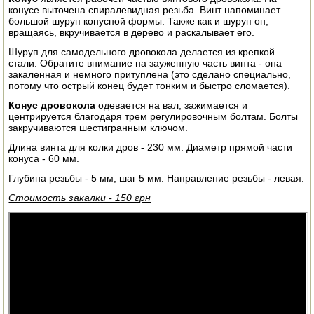
конусе выточена спиралевидная резьба. Винт напоминает
ЭЛЕКТРО И БЕНЗО ИНСТРУМЕНТ
большой шуруп конусной формы. Также как и шуруп он,
вращаясь, вкручивается в дерево и раскалывает его.
ОПРЫСКИВАТЕЛИ
Шуруп для самодельного дровокола делается из крепкой
стали. Обратите внимание на зауженную часть винта - она
ЭЛЕКТРО ШАШЛЫЧНИЦЫ
закаленная и немного притуплена (это сделано специально,
потому что острый конец будет тонким и быстро сломается).
СОКОВЫЖИМАЛКИ
Конус дровокола
одевается на вал, зажимается и
центрируется благодаря трем регулировочным болтам. Болты
закручиваются шестигранным ключом.
СУШИЛКИ ПРОДУКТОВ
Длина винта для колки дров - 230 мм. Диаметр прямой части
конуса - 60 мм.
СОКОВАРКИ
Глубина резьбы - 5 мм, шаг 5 мм. Направление резьбы - левая.
ТОВАРЫ ДЛЯ ЗИМЫ
Стоимость закалки - 150 грн
ДЛЯ ФЕРМЕРА
ОБОРУДОВАНИЕ ДЛЯ ПЧЕЛОВОДСТВА
ДОИЛЬНЫЕ АППАРАТЫ
СРЕДСТВА ОТ ВРЕДИТЕЛЕЙ