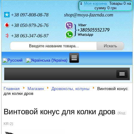
⇓
Моя корзина:
Товары
0
на
сумму
0 грн
+38
097-808-08-78
shop@moya-fazenda.com
+38
050-979-26-76
+38 063-347-06-97
ИНКУБАТОРЫ
Главная
Магазин
Дровоколы, колуны
Винтовой конус
для колки дров
ЗЕРНОДРОБИЛКИ
Винтовой конус для колки дров
КОРМОРЕЗКИ
(Код:
СОЛОМОРЕЗКИ
KR-2
)