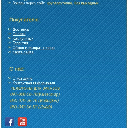
Заказы через сайт:
круглосуточно, без выходных
Покупателю:
Доставка
Оплата
Как купить?
Гарантия
Обмен и возврат товара
Карта сайта
О нас:
О магазине
Контактная информация
ТЕЛЕФОНЫ ДЛЯ ЗАКАЗОВ
097-808-08-78
(Киевстар)
050-979-26-76
(Водафон)
063-347-06-97
(Лайф)