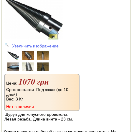
АВТОКЛАВЫ
ДЛЯ ОГОРОДА
НАВЕСНОЕ ДЛЯ МОТОБЛОКОВ
СЕПАРАТОРЫ И МАСЛОБОЙКИ
Увеличить изображение
СЫРОВАРНИ
ШИНКОВКИ
ДЛЯ ДОМА И САДА
1070 грн
Цена:
ОБОГРЕВАТЕЛИ
Срок поставки: Под заказ (до 10
дней)
Вес:
3 Кг
ДРОВОКОЛЫ
Нет в наличии
ГАЗОВЫЕ БАЛЛОНЫ
Шуруп для конусного дровокола.
Левая резьба. Длина винта - 23 см.
НАСТОЛЬНЫЕ ПЛИТЫ
Конус
является рабочей частью винтового дровокола. На