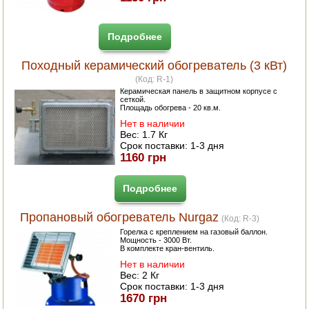
ПОСУДА ДЛЯ КУХНИ
Подробнее
ДУШ ДЛЯ ДАЧИ И ДОМА
Походный керамический обогреватель (3 кВт)
(Код:
R-1
)
МАНГАЛЫ, КОПТИЛЬНИ
Керамическая панель в защитном корпусе с
сеткой.
Площадь обогрева - 20 кв.м.
ОРЕХОКОЛЫ
Нет в наличии
Вес:
1.7 Кг
Срок поставки:
1-3 дня
1160 грн
Подробнее
Пропановый обогреватель Nurgaz
(Код:
R-3
)
Горелка с креплением на газовый баллон.
Мощность - 3000 Вт.
В комплекте кран-вентиль.
Нет в наличии
Вес:
2 Кг
Срок поставки:
1-3 дня
1670 грн