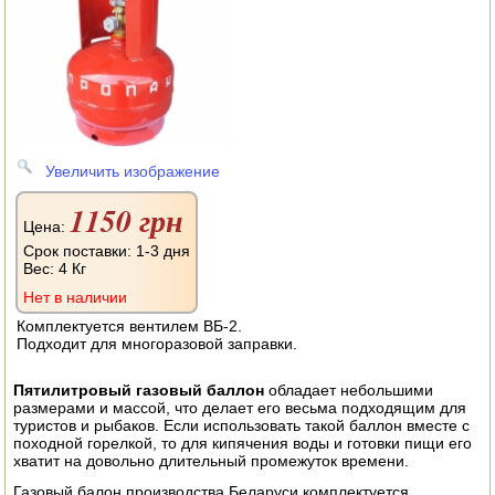
АВТОКЛАВЫ
ДЛЯ ОГОРОДА
НАВЕСНОЕ ДЛЯ МОТОБЛОКОВ
СЕПАРАТОРЫ И МАСЛОБОЙКИ
Увеличить изображение
СЫРОВАРНИ
1150 грн
Цена:
ШИНКОВКИ
Срок поставки: 1-3 дня
Вес:
4 Кг
ДЛЯ ДОМА И САДА
Нет в наличии
Комплектуется вентилем ВБ-2.
ОБОГРЕВАТЕЛИ
Подходит для многоразовой заправки.
ДРОВОКОЛЫ
Пятилитровый газовый баллон
обладает небольшими
размерами и массой, что делает его весьма подходящим для
ГАЗОВЫЕ БАЛЛОНЫ
туристов и рыбаков. Если использовать такой баллон вместе с
походной горелкой, то для кипячения воды и готовки пищи его
хватит на довольно длительный промежуток времени.
НАСТОЛЬНЫЕ ПЛИТЫ
Газовый балон производства Беларуси комплектуется