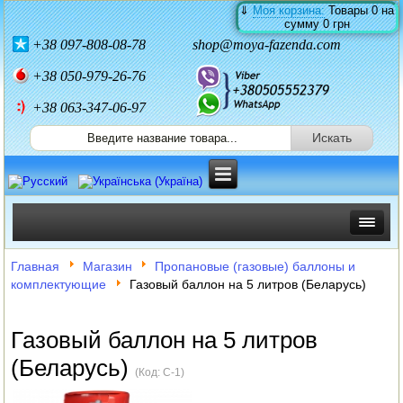
⇓
Моя корзина:
Товары
0
на
сумму
0 грн
+38
097-808-08-78
shop@moya-fazenda.com
+38
050-979-26-76
+38 063-347-06-97
ИНКУБАТОРЫ
Главная
Магазин
Пропановые (газовые) баллоны и
комплектующие
Газовый баллон на 5 литров (Беларусь)
ЗЕРНОДРОБИЛКИ
КОРМОРЕЗКИ
Газовый баллон на 5 литров
(Беларусь)
СОЛОМОРЕЗКИ
(Код:
C-1
)