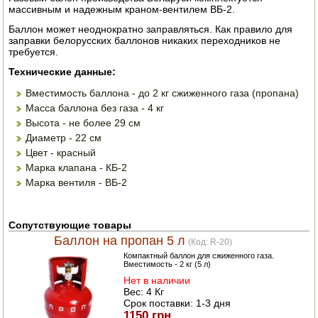
массивным и надежным краном-вентилем ВБ-2.
ЭЛЕКТРО И БЕНЗО ИНСТРУМЕНТ
Баллон может неоднократно заправляться. Как правило для
заправки белорусских баллонов никаких переходников не
ОПРЫСКИВАТЕЛИ
требуется.
Технические данные:
ЭЛЕКТРО ШАШЛЫЧНИЦЫ
Вместимость баллона - до 2 кг сжиженного газа (пропана)
СОКОВЫЖИМАЛКИ
Масса баллона без газа - 4 кг
Высота - не более 29 см
СУШИЛКИ ПРОДУКТОВ
Диаметр - 22 см
Цвет - красный
СОКОВАРКИ
Марка клапана - КБ-2
Марка вентиля - ВБ-2
ТОВАРЫ ДЛЯ ЗИМЫ
ДЛЯ ФЕРМЕРА
Сопутствующие товары
Баллон на пропан 5 л
(Код:
R-20
)
ОБОРУДОВАНИЕ ДЛЯ ПЧЕЛОВОДСТВА
Компактный баллон для сжиженного газа.
Вместимость - 2 кг (5 л)
Нет в наличии
ДОИЛЬНЫЕ АППАРАТЫ
Вес:
4 Кг
Срок поставки:
1-3 дня
СРЕДСТВА ОТ ВРЕДИТЕЛЕЙ
1150 грн