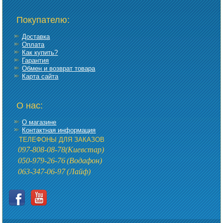
Покупателю:
Доставка
Оплата
Как купить?
Гарантия
Обмен и возврат товара
Карта сайта
О нас:
О магазине
Контактная информация
ТЕЛЕФОНЫ ДЛЯ ЗАКАЗОВ
097-808-08-78
(Киевстар)
050-979-26-76
(Водафон)
063-347-06-97
(Лайф)