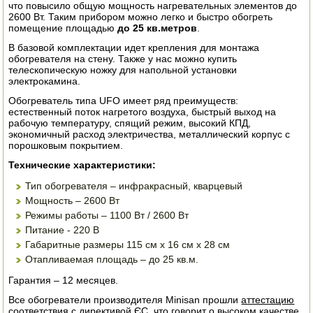
что повысило общую мощность нагревательных элементов до
ЭЛЕКТРО И БЕНЗО ИНСТРУМЕНТ
2600 Вт. Таким прибором можно легко и быстро обогреть
помещение площадью
до 25 кв.метров
.
ОПРЫСКИВАТЕЛИ
В базовой комплектации идет крепления для монтажа
обогревателя на стену. Также у нас можно купить
телескопическую ножку для напольной установки
ЭЛЕКТРО ШАШЛЫЧНИЦЫ
электрокамина.
Обогреватель типа UFO имеет ряд преимуществ:
СОКОВЫЖИМАЛКИ
естественный поток нагретого воздуха, быстрый выход на
рабочую температуру, спящий режим, высокий КПД,
СУШИЛКИ ПРОДУКТОВ
экономичный расход электричества, металлический корпус с
порошковым покрытием.
СОКОВАРКИ
Технические характеристики:
Тип обогревателя – инфракрасный, кварцевый
ТОВАРЫ ДЛЯ ЗИМЫ
Мощность – 2600 Вт
Режимы работы – 1100 Вт / 2600 Вт
ДЛЯ ФЕРМЕРА
Питание - 220 В
Габаритные размеры 115 см х 16 см х 28 см
ОБОРУДОВАНИЕ ДЛЯ ПЧЕЛОВОДСТВА
Отапливаемая площадь – до 25 кв.м.
ДОИЛЬНЫЕ АППАРАТЫ
Гарантия – 12 месяцев.
Все обогреватели производителя Minisan прошли
аттестацию
СРЕДСТВА ОТ ВРЕДИТЕЛЕЙ
соответствия с директивой ЄС, что говорит о высоком качестве