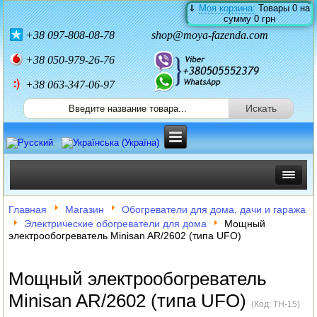
⇓
Моя корзина:
Товары
0
на
сумму
0 грн
+38
097-808-08-78
shop@moya-fazenda.com
+38
050-979-26-76
+38 063-347-06-97
ИНКУБАТОРЫ
Главная
Магазин
Обогреватели для дома, дачи и гаража
Электрические обогреватели для дома
Мощный
ЗЕРНОДРОБИЛКИ
электрообогреватель Minisan AR/2602 (типа UFO)
КОРМОРЕЗКИ
Мощный электрообогреватель
СОЛОМОРЕЗКИ
Minisan AR/2602 (типа UFO)
(Код:
TH-15
)