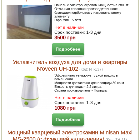
Панель с электронагревом мощностью 280 Вт.
Отличная тепловая производительность
благодаря карбоновому нагревательному
элементу.
Гарантия - 5 лет!
Нет в наличии
Срок поставки:
1-3 дня
3500 грн
Подробнее
Увлажнитель воздуха для дома и квартиры
N'oveen UH-102
(Код:
NT-137
)
Эффективно увлажняет сухой воздух в
помещении.
Мощности достаточно для площади 30 кв.м.
Емкость для воды - 2,2 литра.
Страна производитель - Польша.
Нет в наличии
Срок поставки:
1-3 дня
1080 грн
Подробнее
Мощный кварцевый электрокамин Minisan Maxi
MS-2500 (с функцией увлажнения)
(Код:
TH-11
)