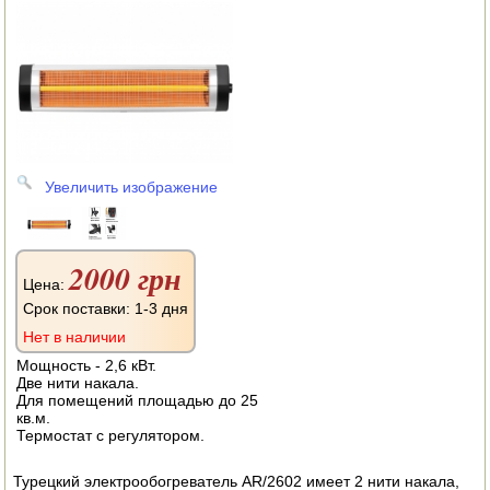
АВТОКЛАВЫ
ДЛЯ ОГОРОДА
НАВЕСНОЕ ДЛЯ МОТОБЛОКОВ
СЕПАРАТОРЫ И МАСЛОБОЙКИ
Увеличить изображение
СЫРОВАРНИ
ШИНКОВКИ
2000 грн
ДЛЯ ДОМА И САДА
Цена:
Срок поставки: 1-3 дня
ОБОГРЕВАТЕЛИ
Нет в наличии
Мощность - 2,6 кВт.
ДРОВОКОЛЫ
Две нити накала.
Для помещений площадью до 25
кв.м.
ГАЗОВЫЕ БАЛЛОНЫ
Термостат с регулятором.
НАСТОЛЬНЫЕ ПЛИТЫ
Турецкий электрообогреватель AR/2602 имеет 2 нити накала,