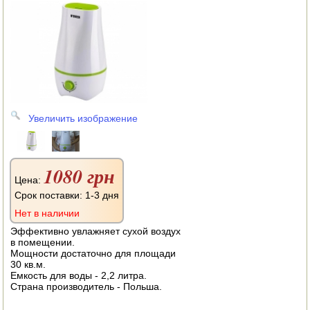
АВТОКЛАВЫ
ДЛЯ ОГОРОДА
НАВЕСНОЕ ДЛЯ МОТОБЛОКОВ
СЕПАРАТОРЫ И МАСЛОБОЙКИ
Увеличить изображение
СЫРОВАРНИ
ШИНКОВКИ
1080 грн
ДЛЯ ДОМА И САДА
Цена:
Срок поставки: 1-3 дня
ОБОГРЕВАТЕЛИ
Нет в наличии
Эффективно увлажняет сухой воздух
ДРОВОКОЛЫ
в помещении.
Мощности достаточно для площади
30 кв.м.
ГАЗОВЫЕ БАЛЛОНЫ
Емкость для воды - 2,2 литра.
Страна производитель - Польша.
НАСТОЛЬНЫЕ ПЛИТЫ