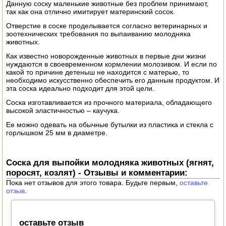
Данную соску маленькие животные без проблем принимают,
ЭЛЕКТРО И БЕНЗО ИНСТРУМЕНТ
так как она отлично имитирует материнский сосок.
Отверстие в соске проделывается согласно ветеринарных и
ОПРЫСКИВАТЕЛИ
зоотехнических требования по выпаиванию молодняка
животных.
ЭЛЕКТРО ШАШЛЫЧНИЦЫ
Как известно новорожденные животных в первые дни жизни
нуждаются в своевременном кормлении молозивом. И если по
какой то причине детеныш не находится с матерью, то
СОКОВЫЖИМАЛКИ
необходимо искусственно обеспечить его данным продуктом. И
эта соска идеально подходит для этой цели.
СУШИЛКИ ПРОДУКТОВ
Соска изготавливается из прочного материала, обладающего
высокой эластичностью – каучука.
СОКОВАРКИ
Ее можно одевать на обычные бутылки из пластика и стекла с
горлышком 25 мм в диаметре.
ТОВАРЫ ДЛЯ ЗИМЫ
ДЛЯ ФЕРМЕРА
Соска для выпойки молодняка животных (ягнят,
поросят, козлят) - Отзывы и комментарии:
ОБОРУДОВАНИЕ ДЛЯ ПЧЕЛОВОДСТВА
Пока нет отзывов для этого товара. Будьте первым,
оставьте
отзыв
.
ДОИЛЬНЫЕ АППАРАТЫ
оставьте отзыв
СРЕДСТВА ОТ ВРЕДИТЕЛЕЙ