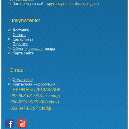
Заказы через сайт:
круглосуточно, без выходных
Покупателю:
Доставка
Оплата
Как купить?
Гарантия
Обмен и возврат товара
Карта сайта
О нас:
О магазине
Контактная информация
ТЕЛЕФОНЫ ДЛЯ ЗАКАЗОВ
097-808-08-78
(Киевстар)
050-979-26-76
(Водафон)
063-347-06-97
(Лайф)