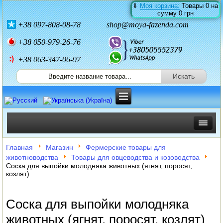
⇓
Моя корзина:
Товары
0
на
сумму
0 грн
+38
097-808-08-78
shop@moya-fazenda.com
+38
050-979-26-76
+38 063-347-06-97
ИНКУБАТОРЫ
Главная
Магазин
Фермерские товары для
животноводства
Товары для овцеводства и козоводства
ЗЕРНОДРОБИЛКИ
Соска для выпойки молодняка животных (ягнят, поросят,
козлят)
КОРМОРЕЗКИ
Соска для выпойки молодняка
СОЛОМОРЕЗКИ
животных (ягнят, поросят, козлят)