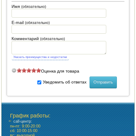
Имя
(обязательно)
ПОСУДА ДЛЯ КУХНИ
E-mail
(обязательно)
ДУШ ДЛЯ ДАЧИ И ДОМА
МАНГАЛЫ, КОПТИЛЬНИ
Комментарий
(обязательно)
ОРЕХОКОЛЫ
Указать преимущества и недостатки
Оценка для товара
Уведомить об ответах
График работы
:
call-центр:
пн-пт: 9:00-20:00
сб: 10:00-15:00
вс: выходной