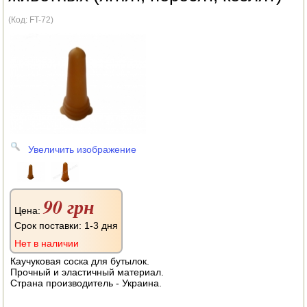
АВТОКЛАВЫ
(Код:
FT-72
)
ДЛЯ ОГОРОДА
НАВЕСНОЕ ДЛЯ МОТОБЛОКОВ
СЕПАРАТОРЫ И МАСЛОБОЙКИ
СЫРОВАРНИ
ШИНКОВКИ
Увеличить изображение
ДЛЯ ДОМА И САДА
90 грн
ОБОГРЕВАТЕЛИ
Цена:
Срок поставки: 1-3 дня
ДРОВОКОЛЫ
Нет в наличии
Каучуковая соска для бутылок.
ГАЗОВЫЕ БАЛЛОНЫ
Прочный и эластичный материал.
Страна производитель - Украина.
НАСТОЛЬНЫЕ ПЛИТЫ