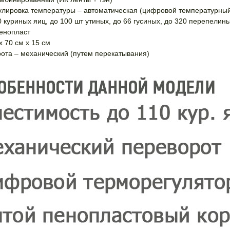
улировка температуры – автоматическая (цифровой температурный
 куриных яиц, до 100 шт утиных, до 66 гусиных, до 320 перепелин
пенопласт
х 70 см х 15 см
ота – механический (путем перекатывания)