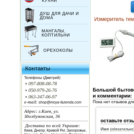
КУХНИ
ДУШ ДЛЯ ДАЧИ И
ДОМА
Измеритель тем
МАНГАЛЫ,
КОПТИЛЬНИ
ОРЕХОКОЛЫ
ИНКУБАТОРЫ
Контакты
ЗЕРНОДРОБИЛКИ
Телефоны (Дмитрий)
097-808-08-78
КОРМОРЕЗКИ
Большой бытово
050-979-26-76
и комментарии:
063-347-06-97
СОЛОМОРЕЗКИ
Пока нет отзывов дл
e-mail:
shop@moya-fazenda.com
Адрес: г.Киев, ул.
АВТОКЛАВЫ
Здолбуновская, 36
оставьте отз
Доставка по всей Украине:
ДЛЯ ОГОРОДА
Имя
(обязательно
Киев, Днепр, Кривой Рог, Запорожье,