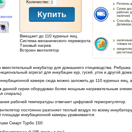
Количество:
Регионы д
Сроки дос
рабочих д
наличии)
ажение
Способы д
Деливери,
Вмещает до 110 куриных яиц.
Система механического переворота.
наличным
товара на
Тэновый нагрев.
предоплат
Встроен вентилятор
расчетны
о вместительный инкубатор для домашнего птицеводства. Рябушка 
кциональный агрегат для инкубации кур, гусей, уток и другой дом
инкубационной камере сюда можно заложить до 110 куриных яиц, а
р
данной серии оборудован более мощным нагревательным элемент
я спираль).
жания рабочей температуры отвечает цифровой терморегулятор.
нтилятор постоянно разгоняет теплый воздух по всему инкубатору
й площади инкубационной камеры уравнивается.
ушки Смарт Турбо 150:
омбинированный (ИК ленты + тэн)