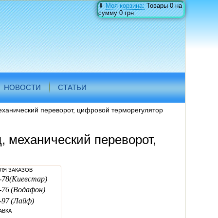
⇓
Моя корзина:
Товары
0
на
сумму
0 грн
НОВОСТИ
СТАТЬИ
еханический переворот, цифровой терморегулятор
, механический переворот,
ЛЯ ЗАКАЗОВ
-78
(Киевстар)
-76
(Водафон)
-97
(Лайф)
АВКА