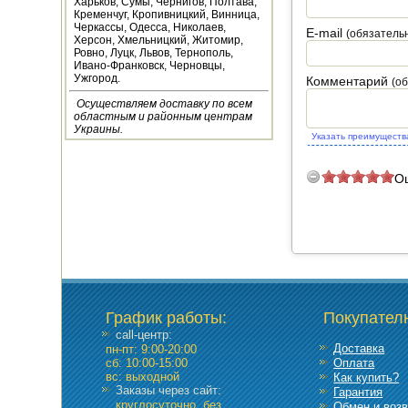
Харьков, Сумы, Чернигов, Полтава,
Кременчуг, Кропивницкий, Винница,
НАВЕСНОЕ ДЛЯ
Черкассы, Одесса, Николаев,
E-mail
МОТОБЛОКОВ
(обязатель
Херсон, Хмельницкий, Житомир,
Ровно, Луцк, Львов, Тернополь,
Ивано-Франковск, Черновцы,
СЕПАРАТОРЫ И
Ужгород.
Комментарий
(о
МАСЛОБОЙКИ
Осуществляем доставку по всем
областным и районным центрам
СЫРОВАРНИ
Украины.
Указать преимуществ
ШИНКОВКИ
О
ДЛЯ ДОМА И САДА
ОБОГРЕВАТЕЛИ
ДРОВОКОЛЫ
График работы
:
Покупател
ГАЗОВЫЕ БАЛЛОНЫ
call-центр:
Доставка
пн-пт: 9:00-20:00
НАСТОЛЬНЫЕ
сб: 10:00-15:00
Оплата
ПЛИТЫ
вс: выходной
Как купить?
Заказы через сайт:
Гарантия
круглосуточно, без
Обмен и возв