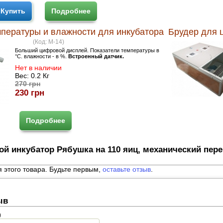
Купить
Подробнее
пературы и влажности для инкубатора
Брудер для 
(Код:
M-14
)
Больший цифровой дисплей. Показатели температуры в
°C. влажности - в %.
Встроенный датчик.
Нет в наличии
Вес:
0.2 Кг
270 грн
230 грн
Подробнее
й инкубатор Рябушка на 110 яиц, механический пер
я этого товара. Будьте первым,
оставьте отзыв
.
ыв
)