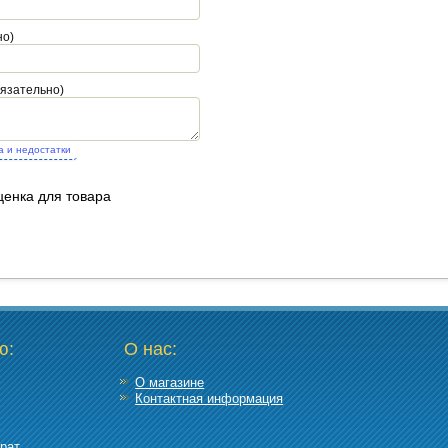
но)
бязательно)
а и недостатки
ценка для товара
ю:
О нас:
О магазине
Контактная информация
рат