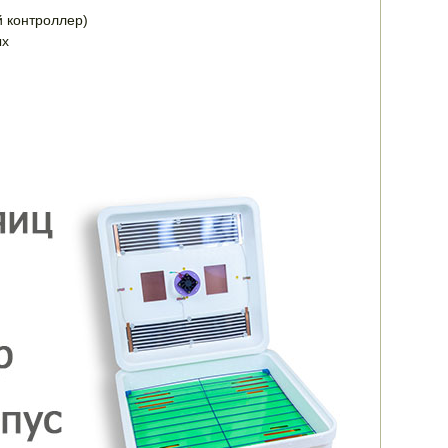
 контроллер)
ых