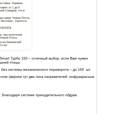
оставки: Украина.
тавки: от 1 до 5
ней (товаров, что в
оставки: Новая Почта,
 Автолюкс, Укрпочта
ОПЛАТА
и, при получении
 Новой Почте
а на банковский
й счет
Smart Турбо 150 – отличный выбор, если Вам нужен
ашней птицы.
 без системы механического переворота – до 150 шт.
ом (вернее тут два типа нагревателей: инфракрасные
. Благодаря системе принудительного обдува