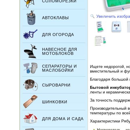
СОЛОМОРЕЗКИ
Увеличить изобр
АВТОКЛАВЫ
ДЛЯ ОГОРОДА
НАВЕСНОЕ ДЛЯ
МОТОБЛОКОВ
СЕПАРАТОРЫ И
Ищете недорогой, н
МАСЛОБОЙКИ
вместительный и фун
Благодаря большой 
СЫРОВАРНИ
Бытовой инкубато
ленты и керамическа
За точность поддер
ШИНКОВКИ
Производительный ве
температуры по все
ДЛЯ ДОМА И САДА
Характеристики Ряб
Нагреватель – к