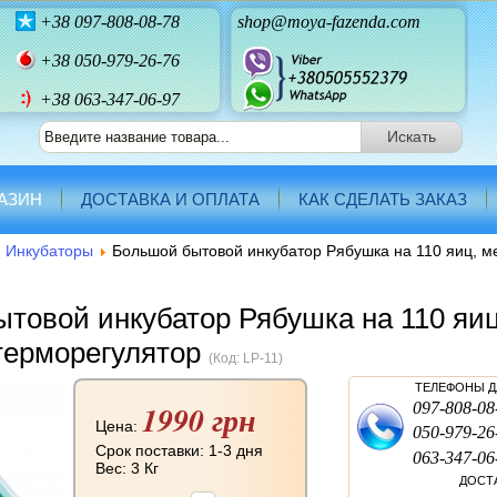
+38
097-808-08-78
shop@moya-fazenda.com
+38
050-979-26-76
+38 063-347-06-97
АЗИН
ДОСТАВКА И ОПЛАТА
КАК СДЕЛАТЬ ЗАКАЗ
Инкубаторы
Большой бытовой инкубатор Рябушка на 110 яиц, м
товой инкубатор Рябушка на 110 яиц
терморегулятор
(Код:
LP-11
)
ТЕЛЕФОНЫ Д
1990 грн
097-808-08
Цена:
050-979-26
Срок поставки: 1-3 дня
063-347-06
Вес:
3 Кг
ДОСТ