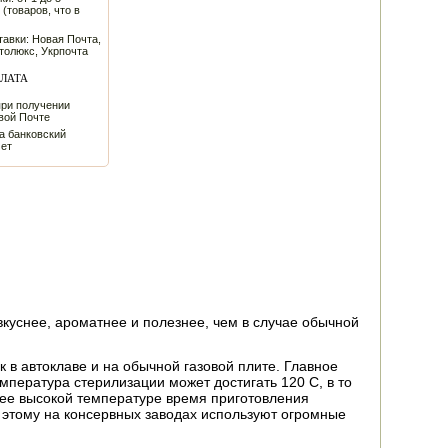
 (товаров, что в
авки: Новая Почта,
толюкс, Укрпочта
ЛАТА
при получении
вой Почте
а банковский
чет
 вкуснее, ароматнее и полезнее, чем в случае обычной
 в автоклаве и на обычной газовой плите. Главное
емпература стерилизации может достигать 120 С, в то
олее высокой температуре время приготовления
 этому на консервных заводах используют огромные