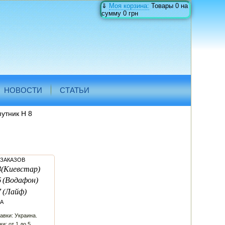
⇓
Моя корзина:
Товары
0
на
сумму
0 грн
НОВОСТИ
СТАТЬИ
утник Н 8
 ЗАКАЗОВ
8
(Киевстар)
6
(Водафон)
7
(Лайф)
А
авки: Украина.
и: от 1 до 5