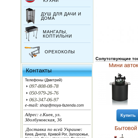
КУХНИ
ДУШ ДЛЯ ДАЧИ И
ДОМА
МАНГАЛЫ,
КОПТИЛЬНИ
ОРЕХОКОЛЫ
Сопутствующие т
Мини авто
ИНКУБАТОРЫ
Контакты
ЗЕРНОДРОБИЛКИ
Телефоны (Дмитрий)
097-808-08-78
КОРМОРЕЗКИ
050-979-26-76
063-347-06-97
СОЛОМОРЕЗКИ
e-mail:
shop@moya-fazenda.com
Адрес: г.Киев, ул.
Купить
АВТОКЛАВЫ
Здолбуновская, 36
Бытовой 
Доставка по всей Украине:
ДЛЯ ОГОРОДА
Киев, Днепр, Кривой Рог, Запорожье,