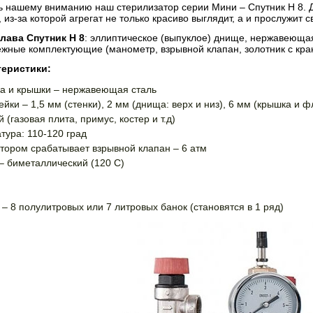
 нашему вниманию наш стерилизатор серии Мини – Спутник Н 8. 
из-за которой агрегат не только красиво выглядит, а и прослужит 
лава Спутник Н 8
: эллиптическое (выпуклое) днище, нержавеющая
ежные комплектующие (манометр, взрывной клапан, золотник с кра
теристики:
а и крышки – нержавеющая сталь
ки – 1,5 мм (стенки), 2 мм (днища: верх и низ), 6 мм (крышка и 
 (газовая плита, примус, костер и т.д)
тура: 110-120 град
отором срабатывает взрывной клапан – 6 атм
– биметаллический (120 С)
– 8 полулитровых или 7 литровых банок (становятся в 1 ряд)