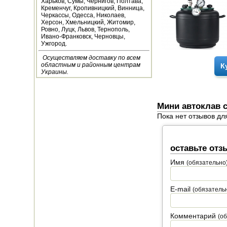
Харьков, Сумы, Чернигов, Полтава,
Кременчуг, Кропивницкий, Винница,
НАВЕСНОЕ ДЛЯ
Черкассы, Одесса, Николаев,
МОТОБЛОКОВ
Херсон, Хмельницкий, Житомир,
Ровно, Луцк, Львов, Тернополь,
Ивано-Франковск, Черновцы,
СЕПАРАТОРЫ И
Ужгород.
МАСЛОБОЙКИ
Осуществляем доставку по всем
областным и районным центрам
К
СЫРОВАРНИ
Украины.
ШИНКОВКИ
Мини автоклав с
ДЛЯ ДОМА И САДА
Пока нет отзывов дл
ОБОГРЕВАТЕЛИ
оставьте отз
ДРОВОКОЛЫ
Имя
(обязательно
ГАЗОВЫЕ БАЛЛОНЫ
E-mail
(обязатель
НАСТОЛЬНЫЕ
ПЛИТЫ
Комментарий
(о