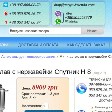
+38
097-808-08-78
shop@moya-fazenda.com
+38
050-979-26-76
+38 063-347-06-97
АЗИН
ДОСТАВКА И ОПЛАТА
КАК СДЕЛАТЬ ЗАКАЗ
Автоклавы для консервирования
Мини автоклав с нержавейки Сп
лав с нержавейки Спутник Н 8
(Код:
A-7
)
ТЕЛЕФОНЫ ДЛЯ
8900 грн
097-808-08-7
Цена:
050-979-26-7
Срок поставки: 1-3 дня
063-347-06-9
Вес:
8 Кг
ДОСТАВК
Количество:
Регионы дост
Сроки доставк