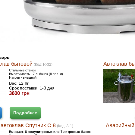
овары
клав бытовой
Автоклав бы
(Код:
R-32
)
Стальные стенки.
Вместимость - 7 л. банок (8 пол. л).
Нагрев - внешний.
Вес:
12 Кг
Срок поставки:
1-3 дня
3600 грн
Подробнее
автоклав Спутник С 8
Аварийный 
(Код:
A-1
)
Вмещает:
8 полулитровых или 7 литровых банок