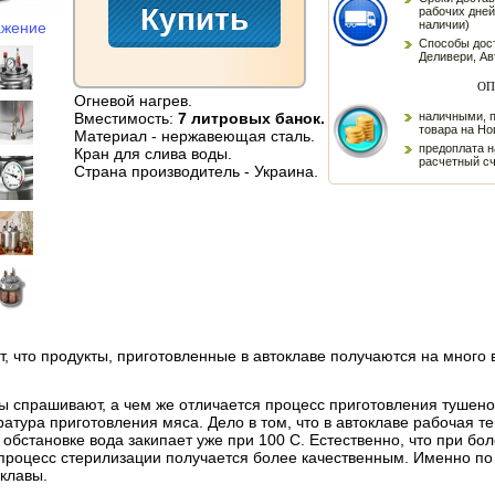
рабочих дней
наличии)
ажение
Способы дост
Деливери, Ав
ОП
Огневой нагрев.
Вместимость:
7 литровых банок.
наличными, 
товара на Но
Материал - нержавеющая сталь.
предоплата н
Кран для слива воды.
расчетный с
Страна производитель - Украина.
ет, что продукты, приготовленные в автоклаве получаются на много
 спрашивают, а чем же отличается процесс приготовления тушенок
ратура приготовления мяса. Дело в том, что в автоклаве рабочая т
 обстановке вода закипает уже при 100 С. Естественно, что при б
 процесс стерилизации получается более качественным. Именно по
клавы.