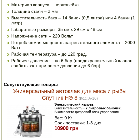
Материал корпуса – нержавейка
ПОСУДА ДЛЯ КУХНИ
Толщина стали – 2 мм
Вместительность бака – 14 банок (0,5 литра) или 4 банки (1
литр)
ДУШ ДЛЯ ДАЧИ И ДОМА
Габаритные размеры: 35 см х 29 см х 48 см
Напряжение сети – 220 Вольт
МАНГАЛЫ, КОПТИЛЬНИ
Потребляемая мощность нагревательного элемента – 2000
Ватт
ОРЕХОКОЛЫ
Рабочая температура – до 120 град.
Рабочее давление – до 6 бар (предохранительный клапан
срабатывает при росте давления до 6 бар)
Сопутствующие товары
Универсальный автоклав для мяса и рыбы
Спутник НЭ 8
(Код:
A-10
)
Электрический нагрев.
Вместительность -
7 литровых баночек.
В комплекте цифровой блок управления.
Вес:
9 Кг
Срок поставки:
1-3 дня
10900 грн