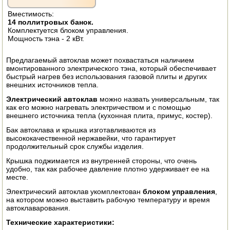
ЭЛЕКТРО И БЕНЗО ИНСТРУМЕНТ
Вместимость:
14 поллитровых банок.
Комплектуется блоком управления.
ОПРЫСКИВАТЕЛИ
Мощность тэна - 2 кВт.
ЭЛЕКТРО ШАШЛЫЧНИЦЫ
Предлагаемый автоклав может похвастаться наличием
вмонтированного электрического тэна, который обеспечивает
СОКОВЫЖИМАЛКИ
быстрый нагрев без использования газовой плиты и других
внешних источников тепла.
СУШИЛКИ ПРОДУКТОВ
Электрический автоклав
можно назвать универсальным, так
как его можно нагревать электричеством и с помощью
внешнего источника тепла (кухонная плита, примус, костер).
СОКОВАРКИ
Бак автоклава и крышка изготавливаются из
высококачественной нержавейки, что гарантирует
ТОВАРЫ ДЛЯ ЗИМЫ
продолжительный срок службы изделия.
Крышка поджимается из внутренней стороны, что очень
ДЛЯ ФЕРМЕРА
удобно, так как рабочее давление плотно удерживает ее на
месте.
ОБОРУДОВАНИЕ ДЛЯ ПЧЕЛОВОДСТВА
Электрический автоклав укомплектован
блоком управления
,
на котором можно выставить рабочую температуру и время
ДОИЛЬНЫЕ АППАРАТЫ
автоклаварования.
Технические характеристики:
СРЕДСТВА ОТ ВРЕДИТЕЛЕЙ