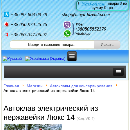
⇓
Моя корзина:
Товары
0
на
сумму
0 грн
+38
097-808-08-78
shop@moya-fazenda.com
+38
050-979-26-76
+38 063-347-06-97
ИНКУБАТОРЫ
Главная
Магазин
Автоклавы для консервирования
Автоклав электрический из нержавейки Люкс 14
ЗЕРНОДРОБИЛКИ
Автоклав электрический из
КОРМОРЕЗКИ
нержавейки Люкс 14
(Код:
VK-4
)
СОЛОМОРЕЗКИ