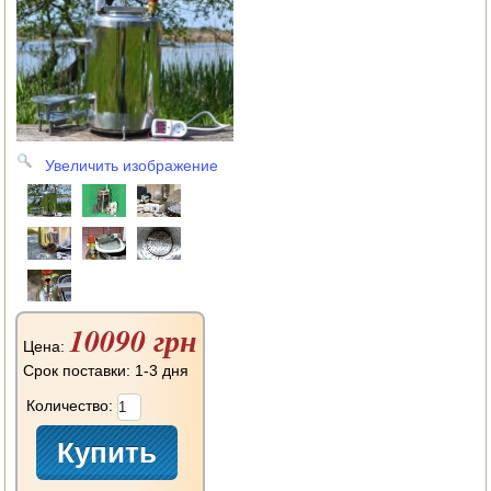
АВТОКЛАВЫ
ДЛЯ ОГОРОДА
НАВЕСНОЕ ДЛЯ МОТОБЛОКОВ
СЕПАРАТОРЫ И МАСЛОБОЙКИ
Увеличить изображение
СЫРОВАРНИ
ШИНКОВКИ
ДЛЯ ДОМА И САДА
10090 грн
ОБОГРЕВАТЕЛИ
Цена:
Срок поставки: 1-3 дня
ДРОВОКОЛЫ
Количество:
ГАЗОВЫЕ БАЛЛОНЫ
НАСТОЛЬНЫЕ ПЛИТЫ