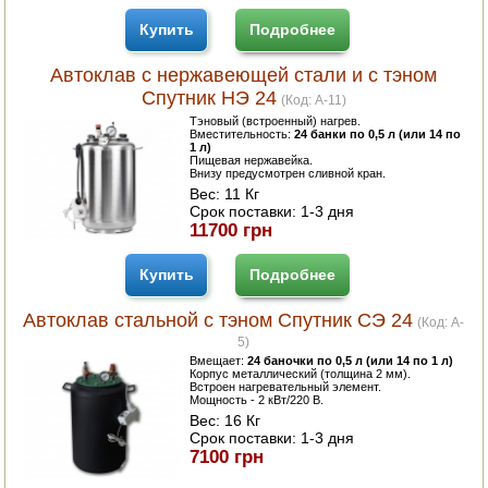
Купить
Подробнее
Автоклав с нержавеющей стали и с тэном
Спутник НЭ 24
(Код:
A-11
)
Тэновый (встроенный) нагрев.
Вместительность:
24 банки по 0,5 л (или 14 по
1 л)
Пищевая нержавейка.
Внизу предусмотрен сливной кран.
Вес:
11 Кг
Срок поставки:
1-3 дня
11700 грн
Купить
Подробнее
Автоклав стальной с тэном Спутник СЭ 24
(Код:
A-
5
)
Вмещает:
24 баночки по 0,5 л (или 14 по 1 л)
Корпус металлический (толщина 2 мм).
Встроен нагревательный элемент.
Мощность - 2 кВт/220 В.
Вес:
16 Кг
Срок поставки:
1-3 дня
7100 грн