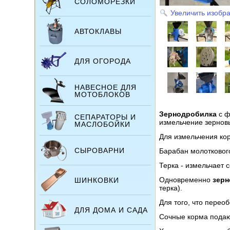
СОЛОМОРЕЗКИ
Увеличить изобр
АВТОКЛАВЫ
ДЛЯ ОГОРОДА
НАВЕСНОЕ ДЛЯ
МОТОБЛОКОВ
Зернодробилка
с ф
СЕПАРАТОРЫ И
измельчение зерновы
МАСЛОБОЙКИ
Для измельчения кор
СЫРОВАРНИ
Барабан молоткового
Терка - измельчает 
Одновременно
зерн
ШИНКОВКИ
терка).
Для того, что перео
ДЛЯ ДОМА И САДА
Сочные корма подают