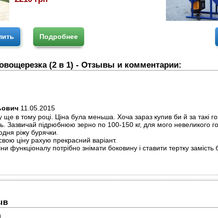
пить
Подробнее
вощерезка (2 в 1) - Отзывы и комментарии:
ьович
11.05.2015
у ще в тому році. Ціна була меньша. Хоча зараз купив би й за такі г
ть. Зазвичай підрюбнюю зерно по 100-150 кг, для мого невеликого г
одня ріжу бурячки.
свою ціну рахую прекрасний варіант.
ни функціоналу потрібно знімати боковину і ставити тертку замість 
ыв
)