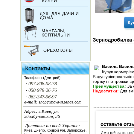
КУХНИ
ДУШ ДЛЯ ДАЧИ И
ДОМА
Ку
МАНГАЛЫ,
КОПТИЛЬНИ
Зернодробилка о
ОРЕХОКОЛЫ
ИНКУБАТОРЫ
Василь Васил
Контакты
Купув корморізк
ЗЕРНОДРОБИЛКИ
Радує універсальніс
Телефоны (Дмитрий)
тертку і по трошки щ
097-808-08-78
Преимущества:
За 
КОРМОРЕЗКИ
050-979-26-76
Недостатки:
Для змі
063-347-06-97
СОЛОМОРЕЗКИ
e-mail:
shop@moya-fazenda.com
Адрес: г.Киев, ул.
АВТОКЛАВЫ
Здолбуновская, 36
оставьте отз
Доставка по всей Украине:
ДЛЯ ОГОРОДА
Киев, Днепр, Кривой Рог, Запорожье,
Имя
(обязательно