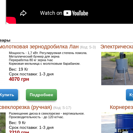
овары
молотковая зернодробилка Лан
Электрическа
(Код:
S-3
)
Мощность - 1,7 кВт. Регулируемая степень помола.
Металлический бункер для зерна
Переработка 80 кг зерна /час
Кормовая мельница с молотковым барабаном.
Вес:
19 Кг
Срок поставки:
1-3 дня
4070 грн
Купить
Подробнее
К
свеклорезка (ручная)
Корнерез
(Код:
S-17
)
Размещение диска в свеклорезке - вертикальное.
Производительность - до 120 кг/час.
Вес:
9 Кг
Срок поставки:
1-3 дня
2210 грн