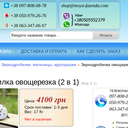
+38
097-808-08-78
shop@moya-fazenda.com
+38
050-979-26-76
+38 063-347-06-97
АЗИН
ДОСТАВКА И ОПЛАТА
КАК СДЕЛАТЬ ЗАКАЗ
Зернодробилки, мельницы, крупорушки
Зернодробилка овощерез
лка овощерезка (2 в 1)
(Код:
E-1
)
ТЕЛЕФОНЫ 
4100 грн
097-808-0
Цена:
050-979-2
Срок поставки: 1-3 дня
063-347-0
Вес:
17 Кг
ДОС
Нет в наличии
Регионы
Сроки до