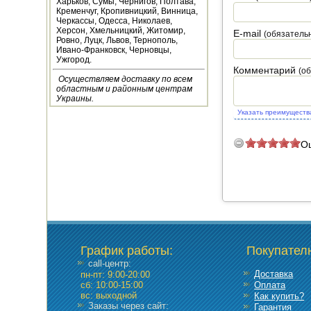
Харьков, Сумы, Чернигов, Полтава,
Кременчуг, Кропивницкий, Винница,
НАВЕСНОЕ ДЛЯ
Черкассы, Одесса, Николаев,
МОТОБЛОКОВ
Херсон, Хмельницкий, Житомир,
E-mail
(обязатель
Ровно, Луцк, Львов, Тернополь,
Ивано-Франковск, Черновцы,
СЕПАРАТОРЫ И
Ужгород.
МАСЛОБОЙКИ
Комментарий
(о
Осуществляем доставку по всем
областным и районным центрам
СЫРОВАРНИ
Украины.
Указать преимуществ
ШИНКОВКИ
О
ДЛЯ ДОМА И САДА
ОБОГРЕВАТЕЛИ
ДРОВОКОЛЫ
ГАЗОВЫЕ БАЛЛОНЫ
График работы
:
Покупател
call-центр:
НАСТОЛЬНЫЕ
Доставка
пн-пт: 9:00-20:00
сб: 10:00-15:00
Оплата
ПЛИТЫ
вс: выходной
Как купить?
Заказы через сайт:
Гарантия