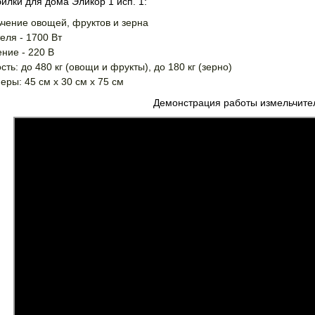
илки для дома Эликор 1 исп. 1:
ьчение овощей, фруктов и зерна
еля - 1700 Вт
ние - 220 В
ть: до 480 кг (овощи и фрукты), до 180 кг (зерно)
ры: 45 см х 30 см х 75 см
Демонстрация работы измельчите