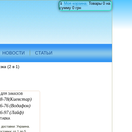
⇓
Моя корзина:
Товары
0
на
сумму
0 грн
НОВОСТИ
СТАТЬИ
ка (2 в 1)
ДЛЯ ЗАКАЗОВ
8-78
(Киевстар)
6-76
(Водафон)
6-97
(Лайф)
ТАВКА
 доставки: Украина.
ставки: от 1 до 5