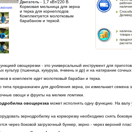
Двигатель - 1,7 кВт/220 В.
рабочих
Кормовая мельница для зерна
наличии
ажение
и терка для корнеплодов.
Способы
Деливер
Комплектуется молотковым
барабаном и теркой.
наличны
товара 
предопл
расчетн
ункцией овощерезки - это универсальный инструмент для пригото
х культур (пшеница, кукуруза, ячмень и др) и на натирание сочных
мов в комплекте идет молотковый барабан и терка.
 типа предназначен для дробления зерна, он измельчает семена з
сочные овощи и фрукты на мелкие ломтики.
одробилка овощерезка
может исполнять одну функцию. На валу 
борудовать зернодробилку на корморезку необходимо снять боковую
ся через боковой загрузочный бункер, зерно - через верхний плас