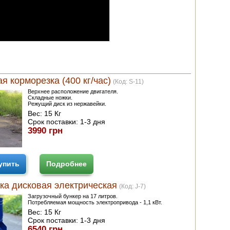
я корморезка (400 кг/час)
(Код:
S-11
)
Верхнее расположение двигателя.
Складные ножки.
Режущий диск из нержавейки.
Вес:
15 Кг
Срок поставки:
1-3 дня
3990 грн
упить
Подробнее
ка дисковая электрическая
(Код:
J-7
)
Загрузочный бункер на 17 литров.
Потребляемая мощность электропривода - 1,1 кВт.
Вес:
15 Кг
Срок поставки:
1-3 дня
6540 грн