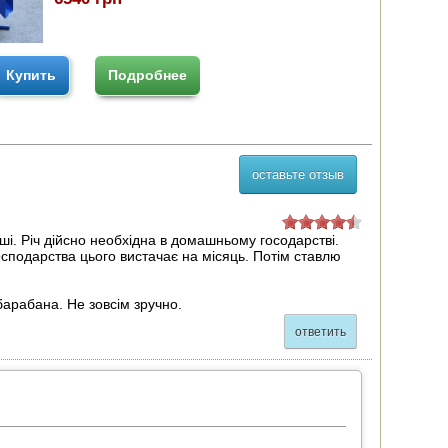
Купить
Подробнее
оставьте отзыв
оші. Річ дійсно необхідна в домашньому госодарстві.
осподарства цього вистачає на місяць. Потім ставлю
барабана. Не зовсім зручно.
ответить