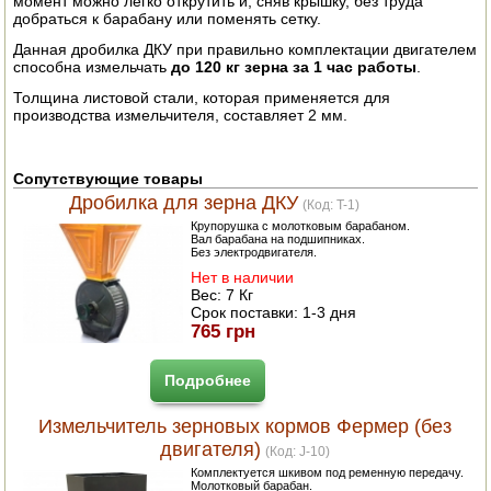
момент можно легко открутить и, сняв крышку, без труда
добраться к барабану или поменять сетку.
ПОСУДА ДЛЯ КУХНИ
Данная дробилка ДКУ при правильно комплектации двигателем
способна измельчать
до 120 кг зерна за 1 час работы
.
ДУШ ДЛЯ ДАЧИ И ДОМА
Толщина листовой стали, которая применяется для
производства измельчителя, составляет 2 мм.
МАНГАЛЫ, КОПТИЛЬНИ
ОРЕХОКОЛЫ
Сопутствующие товары
Дробилка для зерна ДКУ
(Код:
T-1
)
Крупорушка с молотковым барабаном.
Вал барабана на подшипниках.
Без электродвигателя.
Нет в наличии
Вес:
7 Кг
Срок поставки:
1-3 дня
765 грн
Подробнее
Измельчитель зерновых кормов Фермер (без
двигателя)
(Код:
J-10
)
Комплектуется шкивом под ременную передачу.
Молотковый барабан.