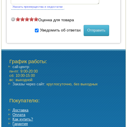
Указать преимущества и недостатки
Оценка для товара
Уведомить об ответах
График работы
:
call-центр:
пн-пт: 9:00-20:00
сб: 10:00-15:00
вс: выходной
Заказы через сайт:
круглосуточно, без выходных
Покупателю:
Доставка
Оплата
Как купить?
Гарантия