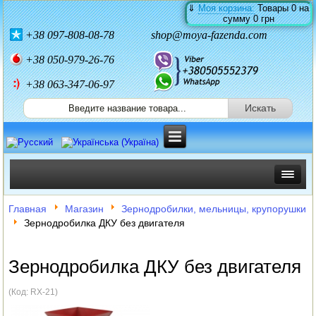
⇓
Моя корзина:
Товары
0
на
сумму
0 грн
+38
097-808-08-78
shop@moya-fazenda.com
+38
050-979-26-76
+38 063-347-06-97
ИНКУБАТОРЫ
Главная
Магазин
Зернодробилки, мельницы, крупорушки
Зернодробилка ДКУ без двигателя
ЗЕРНОДРОБИЛКИ
КОРМОРЕЗКИ
Зернодробилка ДКУ без двигателя
СОЛОМОРЕЗКИ
(Код:
RX-21
)