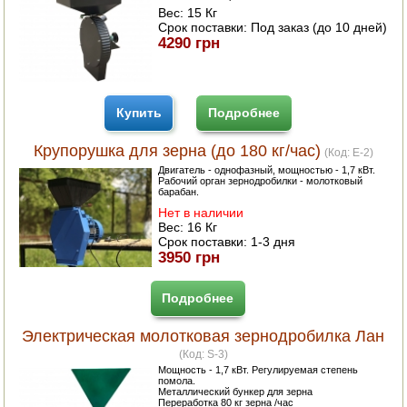
Вес:
15 Кг
Срок поставки:
Под заказ (до 10 дней)
4290 грн
Купить
Подробнее
Крупорушка для зерна (до 180 кг/час)
(Код:
E-2
)
Двигатель - однофазный, мощностью - 1,7 кВт.
Рабочий орган зернодробилки - молотковый
барабан.
Нет в наличии
Вес:
16 Кг
Срок поставки:
1-3 дня
3950 грн
Подробнее
Электрическая молотковая зернодробилка Лан
(Код:
S-3
)
Мощность - 1,7 кВт. Регулируемая степень
помола.
Металлический бункер для зерна
Переработка 80 кг зерна /час