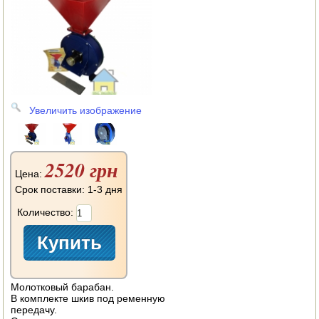
АВТОКЛАВЫ
ДЛЯ ОГОРОДА
НАВЕСНОЕ ДЛЯ МОТОБЛОКОВ
СЕПАРАТОРЫ И МАСЛОБОЙКИ
Увеличить изображение
СЫРОВАРНИ
ШИНКОВКИ
2520 грн
Цена:
ДЛЯ ДОМА И САДА
Срок поставки: 1-3 дня
Количество:
ОБОГРЕВАТЕЛИ
ДРОВОКОЛЫ
ГАЗОВЫЕ БАЛЛОНЫ
Молотковый барабан.
В комплекте шкив под ременную
НАСТОЛЬНЫЕ ПЛИТЫ
передачу.