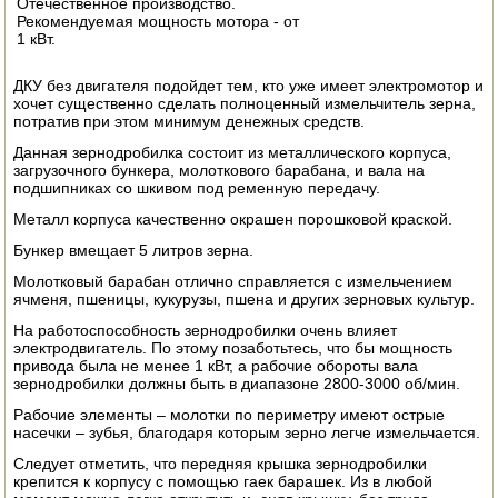
Отечественное производство.
Рекомендуемая мощность мотора - от
ЭЛЕКТРО И БЕНЗО ИНСТРУМЕНТ
1 кВт.
ОПРЫСКИВАТЕЛИ
ДКУ без двигателя подойдет тем, кто уже имеет электромотор и
хочет существенно сделать полноценный измельчитель зерна,
ЭЛЕКТРО ШАШЛЫЧНИЦЫ
потратив при этом минимум денежных средств.
Данная зернодробилка состоит из металлического корпуса,
СОКОВЫЖИМАЛКИ
загрузочного бункера, молоткового барабана, и вала на
подшипниках со шкивом под ременную передачу.
СУШИЛКИ ПРОДУКТОВ
Металл корпуса качественно окрашен порошковой краской.
Бункер вмещает 5 литров зерна.
СОКОВАРКИ
Молотковый барабан отлично справляется с измельчением
ячменя, пшеницы, кукурузы, пшена и других зерновых культур.
ТОВАРЫ ДЛЯ ЗИМЫ
На работоспособность зернодробилки очень влияет
электродвигатель. По этому позаботьтесь, что бы мощность
ДЛЯ ФЕРМЕРА
привода была не менее 1 кВт, а рабочие обороты вала
зернодробилки должны быть в диапазоне 2800-3000 об/мин.
ОБОРУДОВАНИЕ ДЛЯ ПЧЕЛОВОДСТВА
Рабочие элементы – молотки по периметру имеют острые
насечки – зубья, благодаря которым зерно легче измельчается.
ДОИЛЬНЫЕ АППАРАТЫ
Следует отметить, что передняя крышка зернодробилки
крепится к корпусу с помощью гаек барашек. Из в любой
СРЕДСТВА ОТ ВРЕДИТЕЛЕЙ