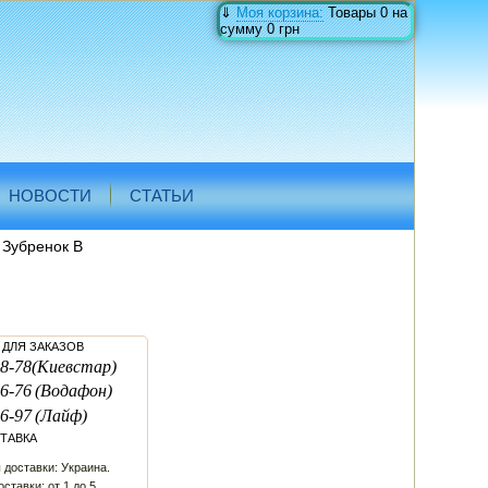
⇓
Моя корзина:
Товары
0
на
сумму
0 грн
НОВОСТИ
СТАТЬИ
 Зубренок В
ДЛЯ ЗАКАЗОВ
8-78
(Киевстар)
6-76
(Водафон)
6-97
(Лайф)
ТАВКА
 доставки: Украина.
ставки: от 1 до 5