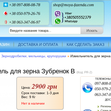
+38
097-808-08-78
shop@moya-fazenda.com
+38
050-979-26-76
+38 063-347-06-97
АЗИН
ДОСТАВКА И ОПЛАТА
КАК СДЕЛАТЬ ЗАКАЗ
Зернодробилки, мельницы, крупорушки
Измельчитель для зерна
ль для зерна Зубренок В
(Код:
PR-2
)
ТЕЛЕФОНЫ 
2900 грн
097-808-0
Цена:
050-979-2
Срок поставки: 1-3 дня
063-347-0
Вес:
9 Кг
ДОС
Нет в наличии
Регионы
Сроки до