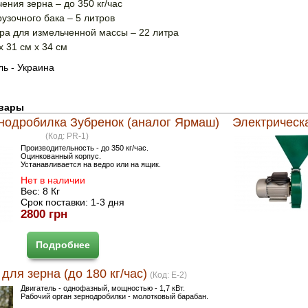
ения зерна – до 350 кг/час
узочного бака – 5 литров
ра для измельченной массы – 22 литра
х 31 см х 34 см
ь - Украина
овары
нодробилка Зубренок (аналог Ярмаш)
Электрическ
(Код:
PR-1
)
Производительность - до 350 кг/час.
Оцинкованный корпус.
Устанавливается на ведро или на ящик.
Нет в наличии
Вес:
8 Кг
Срок поставки:
1-3 дня
2800 грн
Подробнее
для зерна (до 180 кг/час)
(Код:
E-2
)
Двигатель - однофазный, мощностью - 1,7 кВт.
Рабочий орган зернодробилки - молотковый барабан.