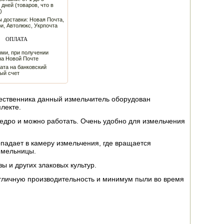
 дней (товаров, что в
)
 доставки: Новая Почта,
и, Автолюкс, Укрпочта
ОПЛАТА
ми, при получении
на Новой Почте
ата на банковский
ый счет
шественника данный измельчитель оборудован
лекте.
ведро и можно работать. Очень удобно для измельчения
опадает в камеру измельчения, где вращается
у мельницы.
ы и других злаковых культур.
отличную производительность и минимум пыли во время