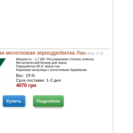
ая молотковая зернодробилка Лан
(Код:
S-3
)
Мощность - 1,7 кВт. Регулируемая степень помола.
Металлический бункер для зерна
Переработка 80 кг зерна /час
Кормовая мельница с молотковым барабаном.
Вес:
19 Кг
Срок поставки:
1-3 дня
4070 грн
Купить
Подробнее