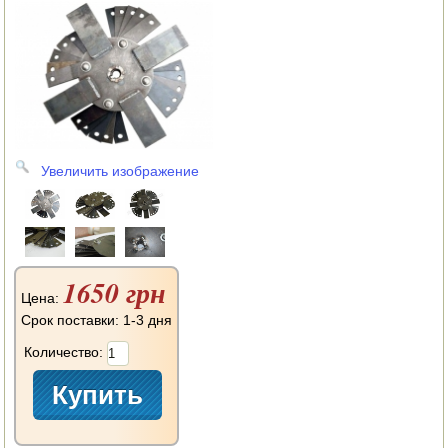
АВТОКЛАВЫ
ДЛЯ ОГОРОДА
НАВЕСНОЕ ДЛЯ МОТОБЛОКОВ
СЕПАРАТОРЫ И МАСЛОБОЙКИ
Увеличить изображение
СЫРОВАРНИ
ШИНКОВКИ
ДЛЯ ДОМА И САДА
1650 грн
Цена:
ОБОГРЕВАТЕЛИ
Срок поставки: 1-3 дня
ДРОВОКОЛЫ
Количество:
ГАЗОВЫЕ БАЛЛОНЫ
НАСТОЛЬНЫЕ ПЛИТЫ