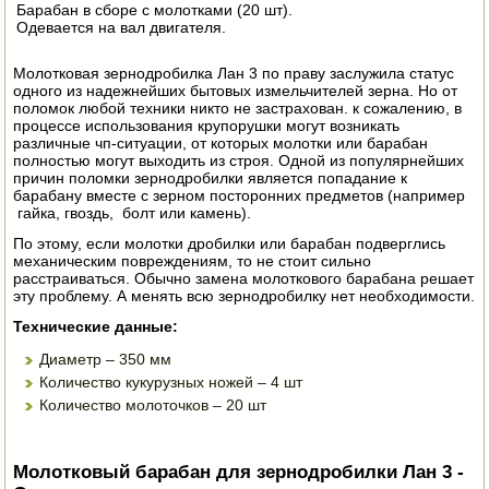
Барабан в сборе с молотками (20 шт).
ЭЛЕКТРО И БЕНЗО ИНСТРУМЕНТ
Одевается на вал двигателя.
ОПРЫСКИВАТЕЛИ
Молотковая зернодробилка Лан 3 по праву заслужила статус
одного из надежнейших бытовых измельчителей зерна. Но от
поломок любой техники никто не застрахован. к сожалению, в
ЭЛЕКТРО ШАШЛЫЧНИЦЫ
процессе использования крупорушки могут возникать
различные чп-ситуации, от которых молотки или барабан
СОКОВЫЖИМАЛКИ
полностью могут выходить из строя. Одной из популярнейших
причин поломки зернодробилки является попадание к
барабану вместе с зерном посторонних предметов (например
СУШИЛКИ ПРОДУКТОВ
гайка, гвоздь, болт или камень).
По этому, если молотки дробилки или барабан подверглись
СОКОВАРКИ
механическим повреждениям, то не стоит сильно
расстраиваться. Обычно замена молоткового барабана решает
эту проблему. А менять всю зернодробилку нет необходимости.
ТОВАРЫ ДЛЯ ЗИМЫ
Технические данные:
ДЛЯ ФЕРМЕРА
Диаметр – 350 мм
Количество кукурузных ножей – 4 шт
ОБОРУДОВАНИЕ ДЛЯ ПЧЕЛОВОДСТВА
Количество молоточков – 20 шт
ДОИЛЬНЫЕ АППАРАТЫ
Молотковый барабан для зернодробилки Лан 3 -
СРЕДСТВА ОТ ВРЕДИТЕЛЕЙ