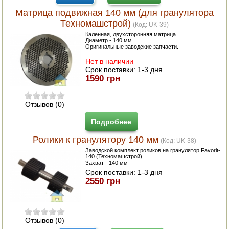
ЭЛЕКТРО И БЕНЗО ИНСТРУМЕНТ
Матрица подвижная 140 мм (для гранулятора
Техномашстрой)
(Код:
UK-39
)
ОПРЫСКИВАТЕЛИ
Каленная, двухсторонняя матрица.
Диаметр - 140 мм.
Оригинальные заводские запчасти.
ЭЛЕКТРО ШАШЛЫЧНИЦЫ
Нет в наличии
Срок поставки:
1-3 дня
СОКОВЫЖИМАЛКИ
1590 грн
СУШИЛКИ ПРОДУКТОВ
Отзывов (0)
СОКОВАРКИ
Подробнее
Ролики к гранулятору 140 мм
ТОВАРЫ ДЛЯ ЗИМЫ
(Код:
UK-38
)
Заводской комплект роликов на гранулятор Favorit-
140 (Техномашстрой).
ДЛЯ ФЕРМЕРА
Захват - 140 мм
Срок поставки:
1-3 дня
2550 грн
ОБОРУДОВАНИЕ ДЛЯ ПЧЕЛОВОДСТВА
ДОИЛЬНЫЕ АППАРАТЫ
Отзывов (0)
СРЕДСТВА ОТ ВРЕДИТЕЛЕЙ