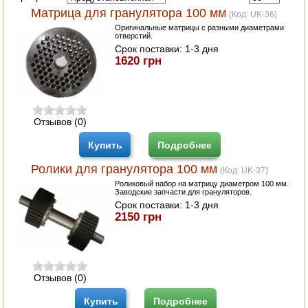
АВТОКЛАВЫ
Матрица для гранулятора 100 мм
(Код:
UK-36
)
Оригинальные матрицы с разными диаметрами
ДЛЯ ОГОРОДА
отверстий.
Срок поставки:
1-3 дня
1620 грн
НАВЕСНОЕ ДЛЯ МОТОБЛОКОВ
СЕПАРАТОРЫ И МАСЛОБОЙКИ
СЫРОВАРНИ
Отзывов (0)
Купить
Подробнее
ШИНКОВКИ
Ролики для гранулятора 100 мм
(Код:
UK-37
)
ДЛЯ ДОМА И САДА
Роликовый набор на матрицу диаметром 100 мм.
Заводские запчасти для грануляторов.
Срок поставки:
1-3 дня
ОБОГРЕВАТЕЛИ
2150 грн
ДРОВОКОЛЫ
ГАЗОВЫЕ БАЛЛОНЫ
Отзывов (0)
НАСТОЛЬНЫЕ ПЛИТЫ
Купить
Подробнее