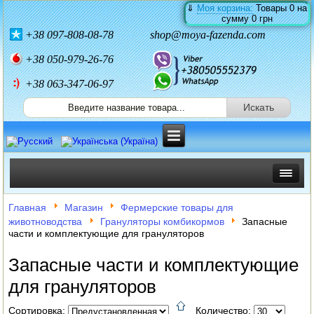
⇓
Моя корзина:
Товары
0
на
сумму
0 грн
+38
097-808-08-78
shop@moya-fazenda.com
+38
050-979-26-76
+38 063-347-06-97
ИНКУБАТОРЫ
Главная
Магазин
Фермерские товары для
животноводства
Грануляторы комбикормов
Запасные
ЗЕРНОДРОБИЛКИ
части и комплектующие для грануляторов
КОРМОРЕЗКИ
Запасные части и комплектующие
для грануляторов
СОЛОМОРЕЗКИ
Сортировка:
Количество: