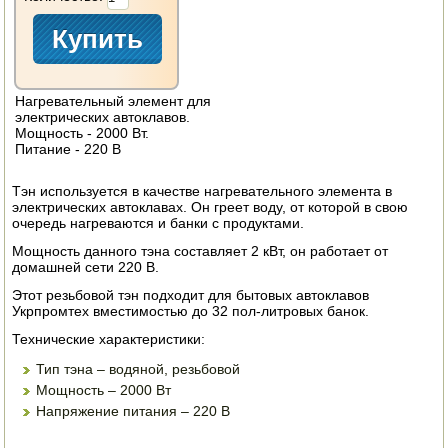
ЭЛЕКТРО И БЕНЗО ИНСТРУМЕНТ
ОПРЫСКИВАТЕЛИ
Нагревательный элемент для
ЭЛЕКТРО ШАШЛЫЧНИЦЫ
электрических автоклавов.
Мощность - 2000 Вт.
СОКОВЫЖИМАЛКИ
Питание - 220 В
СУШИЛКИ ПРОДУКТОВ
Тэн используется в качестве нагревательного элемента в
электрических автоклавах. Он греет воду, от которой в свою
очередь нагреваются и банки с продуктами.
СОКОВАРКИ
Мощность данного тэна составляет 2 кВт, он работает от
домашней сети 220 В.
ТОВАРЫ ДЛЯ ЗИМЫ
Этот резьбовой тэн подходит для бытовых автоклавов
Укрпромтех вместимостью до 32 пол-литровых банок.
ДЛЯ ФЕРМЕРА
Технические характеристики:
ОБОРУДОВАНИЕ ДЛЯ ПЧЕЛОВОДСТВА
Тип тэна – водяной, резьбовой
Мощность – 2000 Вт
ДОИЛЬНЫЕ АППАРАТЫ
Напряжение питания – 220 В
СРЕДСТВА ОТ ВРЕДИТЕЛЕЙ