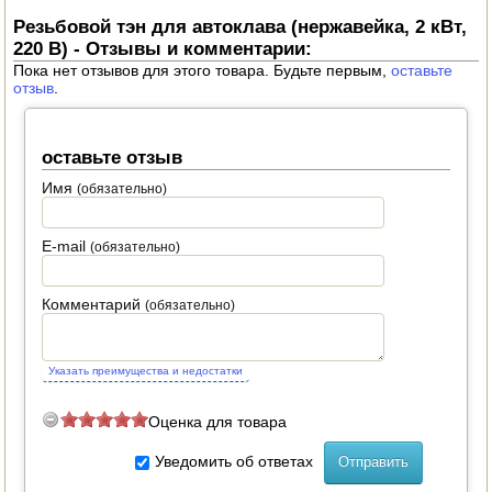
Резьбовой тэн для автоклава (нержавейка, 2 кВт,
ПОСУДА ДЛЯ КУХНИ
220 В) - Отзывы и комментарии:
Пока нет отзывов для этого товара. Будьте первым,
оставьте
ДУШ ДЛЯ ДАЧИ И ДОМА
отзыв
.
МАНГАЛЫ, КОПТИЛЬНИ
оставьте отзыв
ОРЕХОКОЛЫ
Имя
(обязательно)
E-mail
(обязательно)
Комментарий
(обязательно)
Указать преимущества и недостатки
Оценка для товара
Уведомить об ответах