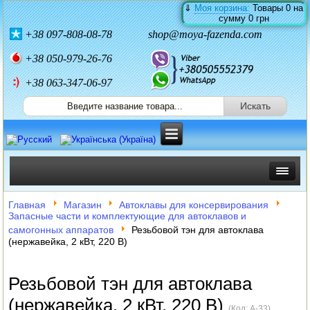
⇓
Моя корзина:
Товары
0
на
сумму
0 грн
+38
097-808-08-78
shop@moya-fazenda.com
+38
050-979-26-76
+38 063-347-06-97
ИНКУБАТОРЫ
Главная
Магазин
Автоклавы для консервирования
Запасные части и комплектующие для автоклавов и
ЗЕРНОДРОБИЛКИ
самогонных аппаратов
Резьбовой тэн для автоклава
(нержавейка, 2 кВт, 220 В)
КОРМОРЕЗКИ
Резьбовой тэн для автоклава
СОЛОМОРЕЗКИ
(нержавейка, 2 кВт, 220 В)
(Код:
A-33
)