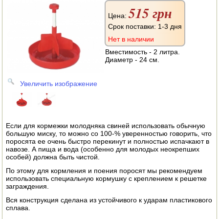
АВТОКЛАВЫ
515 грн
Цена:
ДЛЯ ОГОРОДА
Срок поставки: 1-3 дня
Нет в наличии
НАВЕСНОЕ ДЛЯ МОТОБЛОКОВ
Вместимость - 2 литра.
Диаметр - 24 см.
СЕПАРАТОРЫ И МАСЛОБОЙКИ
Увеличить изображение
СЫРОВАРНИ
ШИНКОВКИ
Если для кормежки молодняка свиней использовать обычную
ДЛЯ ДОМА И САДА
большую миску, то можно со 100-% уверенностью говорить, что
поросята ее очень быстро перекинут и полностью испачкают в
ОБОГРЕВАТЕЛИ
навозе. А пища и вода (особенно для молодых неокрепших
особей) должна быть чистой.
ДРОВОКОЛЫ
По этому для кормления и поения поросят мы рекомендуем
использовать специальную кормушку с креплением к решетке
заграждения.
ГАЗОВЫЕ БАЛЛОНЫ
Вся конструкция сделана из устойчивого к ударам пластикового
сплава.
НАСТОЛЬНЫЕ ПЛИТЫ