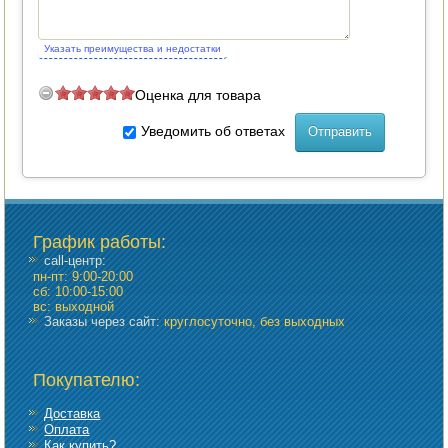
Указать преимущества и недостатки
Оценка для товара
Уведомить об ответах
График работы
:
call-центр:
пн-пт: 9:00-20:00
сб: 10:00-15:00
вс: выходной
Заказы через сайт:
круглосуточно, без выходных
Покупателю:
Доставка
Оплата
Как купить?