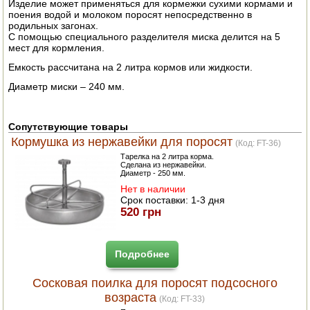
Изделие может применяться для кормежки сухими кормами и
ЭЛЕКТРО И БЕНЗО ИНСТРУМЕНТ
поения водой и молоком поросят непосредственно в
родильных загонах.
С помощью специального разделителя миска делится на 5
ОПРЫСКИВАТЕЛИ
мест для кормления.
Емкость рассчитана на 2 литра кормов или жидкости.
ЭЛЕКТРО ШАШЛЫЧНИЦЫ
Диаметр миски – 240 мм.
СОКОВЫЖИМАЛКИ
Сопутствующие товары
СУШИЛКИ ПРОДУКТОВ
Кормушка из нержавейки для поросят
(Код:
FT-36
)
Тарелка на 2 литра корма.
СОКОВАРКИ
Сделана из нержавейки.
Диаметр - 250 мм.
ТОВАРЫ ДЛЯ ЗИМЫ
Нет в наличии
Срок поставки:
1-3 дня
520 грн
ДЛЯ ФЕРМЕРА
ОБОРУДОВАНИЕ ДЛЯ ПЧЕЛОВОДСТВА
Подробнее
ДОИЛЬНЫЕ АППАРАТЫ
Сосковая поилка для поросят подсосного
возраста
(Код:
FT-33
)
СРЕДСТВА ОТ ВРЕДИТЕЛЕЙ