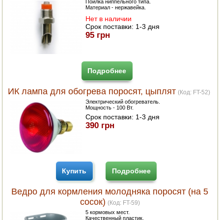
Поилка ниппельного типа.
Материал - нержавейка.
ПОСУДА ДЛЯ КУХНИ
Нет в наличии
Срок поставки:
1-3 дня
95 грн
ДУШ ДЛЯ ДАЧИ И ДОМА
МАНГАЛЫ, КОПТИЛЬНИ
Подробнее
ОРЕХОКОЛЫ
ИК лампа для обогрева поросят, цыплят
(Код:
FT-52
)
Электрический обогреватель.
Мощность - 100 Вт.
Срок поставки:
1-3 дня
390 грн
Купить
Подробнее
Ведро для кормления молодняка поросят (на 5
сосок)
(Код:
FT-59
)
5 кормовых мест.
Качественный пластик.