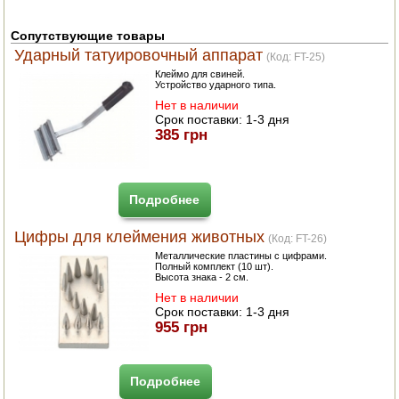
ЭЛЕКТРО И БЕНЗО ИНСТРУМЕНТ
Сопутствующие товары
Ударный татуировочный аппарат
ОПРЫСКИВАТЕЛИ
(Код:
FT-25
)
Клеймо для свиней.
Устройство ударного типа.
ЭЛЕКТРО ШАШЛЫЧНИЦЫ
Нет в наличии
Срок поставки:
1-3 дня
СОКОВЫЖИМАЛКИ
385 грн
СУШИЛКИ ПРОДУКТОВ
Подробнее
СОКОВАРКИ
Цифры для клеймения животных
(Код:
FT-26
)
ТОВАРЫ ДЛЯ ЗИМЫ
Металлические пластины с цифрами.
Полный комплект (10 шт).
Высота знака - 2 см.
ДЛЯ ФЕРМЕРА
Нет в наличии
Срок поставки:
1-3 дня
ОБОРУДОВАНИЕ ДЛЯ ПЧЕЛОВОДСТВА
955 грн
ДОИЛЬНЫЕ АППАРАТЫ
Подробнее
СРЕДСТВА ОТ ВРЕДИТЕЛЕЙ