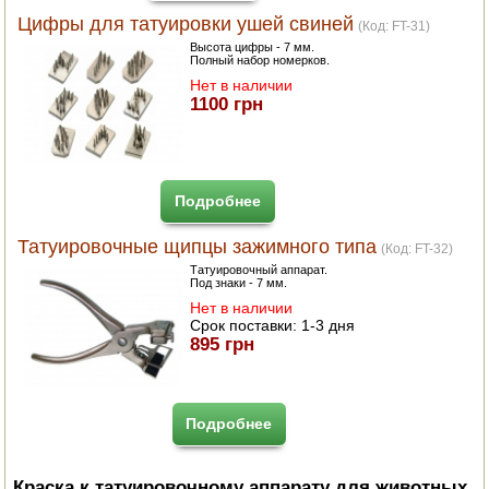
Цифры для татуировки ушей свиней
(Код:
FT-31
)
ПОСУДА ДЛЯ КУХНИ
Высота цифры - 7 мм.
Полный набор номерков.
ДУШ ДЛЯ ДАЧИ И ДОМА
Нет в наличии
1100 грн
МАНГАЛЫ, КОПТИЛЬНИ
ОРЕХОКОЛЫ
Подробнее
Татуировочные щипцы зажимного типа
(Код:
FT-32
)
Татуировочный аппарат.
Под знаки - 7 мм.
Нет в наличии
Срок поставки:
1-3 дня
895 грн
Подробнее
Краска к татуировочному аппарату для животных