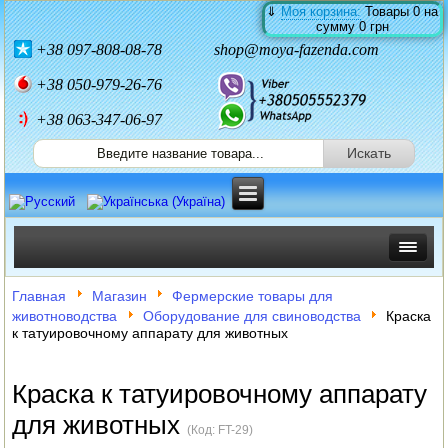
⇓
Моя корзина:
Товары
0
на
сумму
0 грн
+38
097-808-08-78
shop@moya-fazenda.com
+38
050-979-26-76
+38 063-347-06-97
ИНКУБАТОРЫ
Главная
Магазин
Фермерские товары для
животноводства
Оборудование для свиноводства
Краска
ЗЕРНОДРОБИЛКИ
к татуировочному аппарату для животных
КОРМОРЕЗКИ
Краска к татуировочному аппарату
СОЛОМОРЕЗКИ
для животных
(Код:
FT-29
)