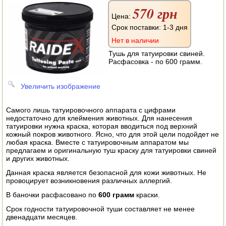
АВТОКЛАВЫ
570 грн
Цена:
ДЛЯ ОГОРОДА
Срок поставки: 1-3 дня
Нет в наличии
НАВЕСНОЕ ДЛЯ МОТОБЛОКОВ
Тушь для татуировки свиней.
Расфасовка - по 600 грамм.
СЕПАРАТОРЫ И МАСЛОБОЙКИ
Увеличить изображение
СЫРОВАРНИ
ШИНКОВКИ
Самого лишь татуировочного аппарата с цифрами
недостаточно для клеймения животных. Для нанесения
татуировки нужна краска, которая вводиться под верхний
ДЛЯ ДОМА И САДА
кожный покров животного. Ясно, что для этой цели подойдет не
любая краска. Вместе с татуировочным аппаратом мы
предлагаем и оригинальную туш краску для татуировки свиней
ОБОГРЕВАТЕЛИ
и других животных.
Данная краска является безопасной для кожи животных. Не
ДРОВОКОЛЫ
провоцирует возникновения различных аллергий.
ГАЗОВЫЕ БАЛЛОНЫ
В баночки расфасовано по
600 грамм
краски.
Срок годности татуировочной туши составляет не менее
НАСТОЛЬНЫЕ ПЛИТЫ
двенадцати месяцев.