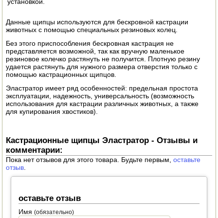
установкой.
ЭЛЕКТРО И БЕНЗО ИНСТРУМЕНТ
Данные щипцы используются для бескровной кастрации
животных с помощью специальных резиновых колец.
ОПРЫСКИВАТЕЛИ
Без этого приспособления бескровная кастрация не
ЭЛЕКТРО ШАШЛЫЧНИЦЫ
представляется возможной, так как вручную маленькое
резиновое колечко растянуть не получится. Плотную резину
удается растянуть для нужного размера отверстия только с
СОКОВЫЖИМАЛКИ
помощью кастрационных щипцов.
Эластратор имеет ряд особенностей: предельная простота
СУШИЛКИ ПРОДУКТОВ
эксплуатации, надежность, универсальность (возможность
использования для кастрации различных животных, а также
для купирования хвостиков).
СОКОВАРКИ
ТОВАРЫ ДЛЯ ЗИМЫ
Кастрационные щипцы Эластратор - Отзывы и
комментарии:
ДЛЯ ФЕРМЕРА
Пока нет отзывов для этого товара. Будьте первым,
оставьте
отзыв
.
ОБОРУДОВАНИЕ ДЛЯ ПЧЕЛОВОДСТВА
ДОИЛЬНЫЕ АППАРАТЫ
оставьте отзыв
Имя
(обязательно)
СРЕДСТВА ОТ ВРЕДИТЕЛЕЙ