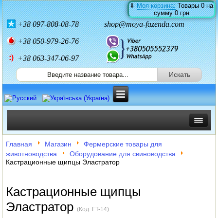
⇓
Моя корзина:
Товары
0
на
сумму
0 грн
+38
097-808-08-78
shop@moya-fazenda.com
+38
050-979-26-76
+38 063-347-06-97
ИНКУБАТОРЫ
Главная
Магазин
Фермерские товары для
животноводства
Оборудование для свиноводства
ЗЕРНОДРОБИЛКИ
Кастрационные щипцы Эластратор
КОРМОРЕЗКИ
Кастрационные щипцы
СОЛОМОРЕЗКИ
Эластратор
(Код:
FT-14
)