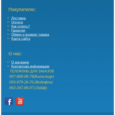
Покупателю:
Доставка
Оплата
Как купить?
Гарантия
Обмен и возврат товара
Карта сайта
О нас:
О магазине
Контактная информация
ТЕЛЕФОНЫ ДЛЯ ЗАКАЗОВ
097-808-08-78
(Киевстар)
050-979-26-76
(Водафон)
063-347-06-97
(Лайф)