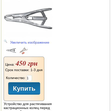
АВТОКЛАВЫ
ДЛЯ ОГОРОДА
НАВЕСНОЕ ДЛЯ МОТОБЛОКОВ
СЕПАРАТОРЫ И МАСЛОБОЙКИ
Увеличить изображение
СЫРОВАРНИ
ШИНКОВКИ
450 грн
ДЛЯ ДОМА И САДА
Цена:
Срок поставки: 1-3 дня
ОБОГРЕВАТЕЛИ
Количество:
ДРОВОКОЛЫ
ГАЗОВЫЕ БАЛЛОНЫ
Устройство для растягивания
НАСТОЛЬНЫЕ ПЛИТЫ
кастрационных колец перед