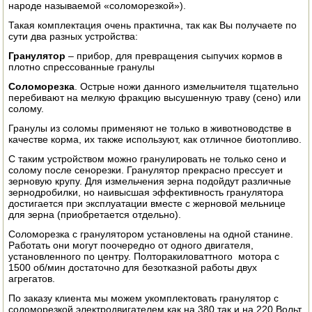
народе называемой «соломорезкой»).
ЭЛЕКТРО И БЕНЗО ИНСТРУМЕНТ
Такая комплектация очень практична, так как Вы получаете по
сути два разных устройства:
ОПРЫСКИВАТЕЛИ
Гранулятор
– прибор, для превращения сыпучих кормов в
плотно спрессованные гранулы
ЭЛЕКТРО ШАШЛЫЧНИЦЫ
Соломорезка
. Острые ножи данного измельчителя тщательно
перебивают на мелкую фракцию высушенную траву (сено) или
СОКОВЫЖИМАЛКИ
солому.
Гранулы из соломы применяют не только в животноводстве в
СУШИЛКИ ПРОДУКТОВ
качестве корма, их также используют, как отличное биотопливо.
С таким устройством можно гранулировать не только сено и
СОКОВАРКИ
солому после сенорезки. Гранулятор прекрасно прессует и
зерновую крупу. Для измельчения зерна подойдут различные
ТОВАРЫ ДЛЯ ЗИМЫ
зернодробилки, но наивысшая эффективность гранулятора
достигается при эксплуатации вместе с жерновой мельнице
для зерна (приобретается отдельно).
ДЛЯ ФЕРМЕРА
Соломорезка с гранулятором установлены на одной станине.
Работать они могут поочередно от одного двигателя,
ОБОРУДОВАНИЕ ДЛЯ ПЧЕЛОВОДСТВА
установленного по центру. Полторакиловаттного мотора с
1500 об/мин достаточно для безотказной работы двух
ДОИЛЬНЫЕ АППАРАТЫ
агрегатов.
По заказу клиента мы можем укомплектовать гранулятор с
СРЕДСТВА ОТ ВРЕДИТЕЛЕЙ
соломорезкой электродвигателем как на 380 так и на 220 Вольт