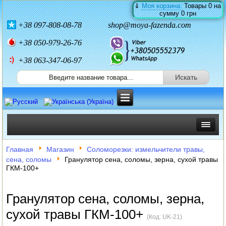
⇓
Моя корзина:
Товары
0
на
сумму
0 грн
+38
097-808-08-78
shop@moya-fazenda.com
+38
050-979-26-76
+38 063-347-06-97
ИНКУБАТОРЫ
Главная
Магазин
Соломорезки: измельчители травы,
сена, соломы
Гранулятор сена, соломы, зерна, сухой травы
ЗЕРНОДРОБИЛКИ
ГКМ-100+
КОРМОРЕЗКИ
Гранулятор сена, соломы, зерна,
СОЛОМОРЕЗКИ
сухой травы ГКМ-100+
(Код:
UK-21
)