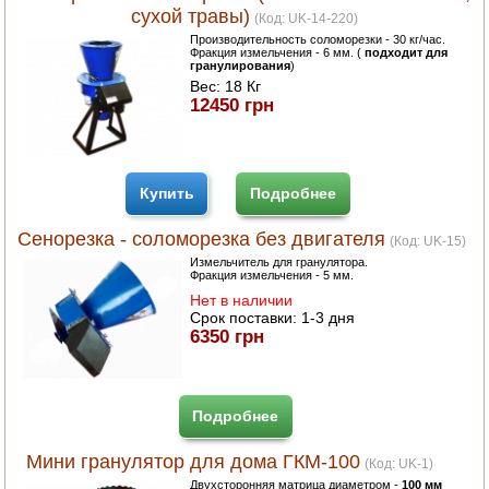
сухой травы)
(Код:
UK-14-220
)
Производительность соломорезки - 30 кг/час.
Фракция измельчения - 6 мм. (
подходит для
гранулирования
)
Вес:
18 Кг
12450 грн
Купить
Подробнее
Cенорезка - соломорезка без двигателя
(Код:
UK-15
)
Измельчитель для гранулятора.
Фракция измельчения - 5 мм.
Нет в наличии
Срок поставки:
1-3 дня
6350 грн
Подробнее
Мини гранулятор для дома ГКМ-100
(Код:
UK-1
)
Двухсторонняя матрица диаметром -
100 мм