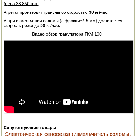
(
цена 33 850 грн.
).
ПОСУДА ДЛЯ КУХНИ
Агрегат производит гранулы со скоростью
30 кг/час.
А при измельчении соломы (с фракцией 5 мм) достигается
ДУШ ДЛЯ ДАЧИ И ДОМА
скорость резки до
50 кг/час.
Видео обзор гранулятора ГКМ 100+
МАНГАЛЫ, КОПТИЛЬНИ
ОРЕХОКОЛЫ
Сопутствующие товары
Электрическая сенорезка (измельчитель соломы,