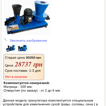
АВТОКЛАВЫ
ДЛЯ ОГОРОДА
НАВЕСНОЕ ДЛЯ МОТОБЛОКОВ
СЕПАРАТОРЫ И МАСЛОБОЙКИ
Увеличить изображение
СЫРОВАРНИ
ШИНКОВКИ
Старая цена
30250 грн
ДЛЯ ДОМА И САДА
28737 грн
Цена:
Срок поставки: 1-3 дня
ОБОГРЕВАТЕЛИ
Нет в наличии
ДРОВОКОЛЫ
Комплектуется сенорезкой.
Матрица - 100 мм.
Отверстия (по заказу) - от 2 до 6 мм.
ГАЗОВЫЕ БАЛЛОНЫ
Данная модель гранулятора комплектуется специальным
НАСТОЛЬНЫЕ ПЛИТЫ
устройством для измельчения сухой травы, соломы, сена ( в