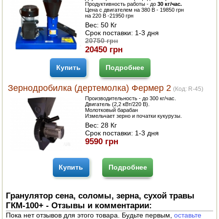
Продуктивность работы - до
30 кг/час.
Цена с двигателем на 380 В - 19850 грн
на 220 В -21950 грн
Вес:
50 Кг
Срок поставки:
1-3 дня
20750 грн
20450 грн
Купить
Подробнее
Зернодробилка (дертемолка) Фермер 2
(Код:
R-45
)
Производительность - до 300 кг/час.
Двигатель (2,2 кВт/220 В).
Молотковый барабан
Измельчает зерно и початки кукурузы.
Вес:
28 Кг
Срок поставки:
1-3 дня
9590 грн
Купить
Подробнее
Гранулятор сена, соломы, зерна, сухой травы
ГКМ-100+ - Отзывы и комментарии:
Пока нет отзывов для этого товара. Будьте первым,
оставьте