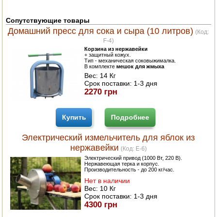
ПОСУДА ДЛЯ КУХНИ
Сопутствующие товары
Домашний пресс для сока и сыра (10 литров)
(Код:
ДУШ ДЛЯ ДАЧИ И ДОМА
F-4
)
Корзина из нержавейки
+ защитный кожух.
МАНГАЛЫ, КОПТИЛЬНИ
Тип - механическая соковыжималка.
В комплекте
мешок для жмыха
Вес:
14 Кг
ОРЕХОКОЛЫ
Срок поставки:
1-3 дня
2270 грн
Купить
Подробнее
Электрический измельчитель для яблок из
нержавейки
(Код:
E-6
)
Электрический привод (1000 Вт, 220 В).
Нержавеющая терка и корпус.
Производительность - до 200 кг/час.
Нет в наличии
Вес:
10 Кг
Срок поставки:
1-3 дня
4300 грн