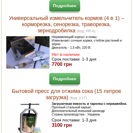
Подробнее
Универсальный измельчитель кормов (4 в 1) –
корморезка, сенорезка, траворезка,
зернодробилка
(Код:
PR-4
)
Нержавеющий корпус и ножы.
Измельчает сочные корма, стебли растений и
зерно.
Двигатель - 1,5 кВт, 220 В.
Нет в наличии
Срок поставки:
1-3 дня
7700 грн
Подробнее
Бытовой пресс для отжима сока (15 литров
загрузка)
(Код:
J-17
)
Загрузочная емкость и тарелка с нержавейки.
Прочный стальной каркас.
Дополнительный внешний цилиндр
Страна производства - Украина.
Срок поставки:
1-3 дня
3100 грн