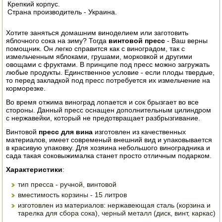
Крепкий корпус.
ЭЛЕКТРО И БЕНЗО ИНСТРУМЕНТ
Страна производитель - Украина.
ОПРЫСКИВАТЕЛИ
Хотите заняться домашним виноделием или заготовить
яблочного сока на зиму? Тогда
винтовой пресс
- Ваш верны
помощник. Он легко справится как с виноградом, так с
ЭЛЕКТРО ШАШЛЫЧНИЦЫ
измельченным яблоками, грушами, морковкой и другими
овощами с фруктами. В принципе под пресс можно загружать
любые продукты. Единственное условие - если плоды твердые,
СОКОВЫЖИМАЛКИ
то перед закладкой под пресс потребуется их измельчение на
корморезке.
СУШИЛКИ ПРОДУКТОВ
Во время отжима виноград лопается и сок брызгает во все
стороны. Данный пресс оснащен дополнительным цилиндром
СОКОВАРКИ
с нержавейки, который не предотвращает разбрызгивание.
Винтовой
пресс для вина
изготовлен из качественных
ТОВАРЫ ДЛЯ ЗИМЫ
материалов, имеет современый внешний вид и упаковывается
в красивую упаковку. Для хозяина небольшого виноградника и
сада такая соковыжималка станет просто отличным подарком.
ДЛЯ ФЕРМЕРА
Характеристики
:
ОБОРУДОВАНИЕ ДЛЯ ПЧЕЛОВОДСТВА
тип пресса - ручной, винтовой
вместимость корзины - 15 литров
ДОИЛЬНЫЕ АППАРАТЫ
изготовлен из материалов: нержавеющая сталь (корзина и
тарелка для сбора сока), черный металл (диск, винт, каркас)
СРЕДСТВА ОТ ВРЕДИТЕЛЕЙ