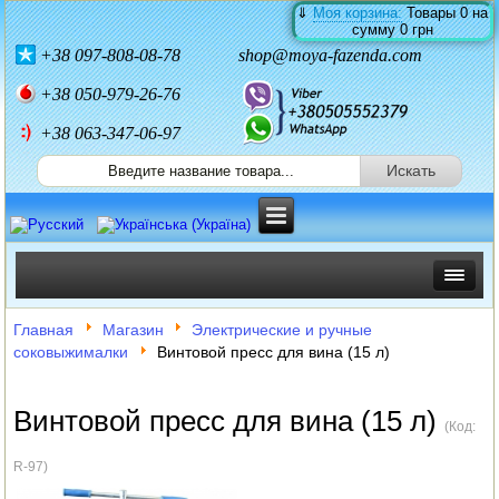
⇓
Моя корзина:
Товары
0
на
сумму
0 грн
+38
097-808-08-78
shop@moya-fazenda.com
+38
050-979-26-76
+38 063-347-06-97
ИНКУБАТОРЫ
Главная
Магазин
Электрические и ручные
соковыжималки
Винтовой пресс для вина (15 л)
ЗЕРНОДРОБИЛКИ
КОРМОРЕЗКИ
Винтовой пресс для вина (15 л)
(Код:
СОЛОМОРЕЗКИ
R-97
)