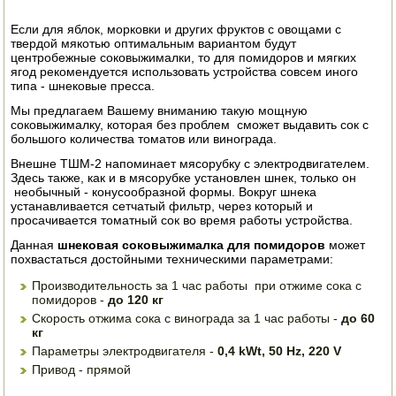
ЭЛЕКТРО И БЕНЗО ИНСТРУМЕНТ
Если для яблок, морковки и других фруктов с овощами с
твердой мякотью оптимальным вариантом будут
ОПРЫСКИВАТЕЛИ
центробежные соковыжималки, то для помидоров и мягких
ягод рекомендуется использовать устройства совсем иного
типа - шнековые пресса.
ЭЛЕКТРО ШАШЛЫЧНИЦЫ
Мы предлагаем Вашему вниманию такую мощную
соковыжималку, которая без проблем сможет выдавить сок с
СОКОВЫЖИМАЛКИ
большого количества томатов или винограда.
Внешне ТШМ-2 напоминает мясорубку с электродвигателем.
СУШИЛКИ ПРОДУКТОВ
Здесь также, как и в мясорубке установлен шнек, только он
необычный - конусообразной формы. Вокруг шнека
СОКОВАРКИ
устанавливается сетчатый фильтр, через который и
просачивается томатный сок во время работы устройства.
ТОВАРЫ ДЛЯ ЗИМЫ
Данная
шнековая соковыжималка для помидоров
может
похвастаться достойными техническими параметрами:
ДЛЯ ФЕРМЕРА
Производительность за 1 час работы при отжиме сока с
помидоров -
до 120 кг
ОБОРУДОВАНИЕ ДЛЯ ПЧЕЛОВОДСТВА
Скорость отжима сока с винограда за 1 час работы -
до 60
кг
Параметры электродвигателя -
0,4 kWt, 50 Hz, 220 V
ДОИЛЬНЫЕ АППАРАТЫ
Привод - прямой
СРЕДСТВА ОТ ВРЕДИТЕЛЕЙ