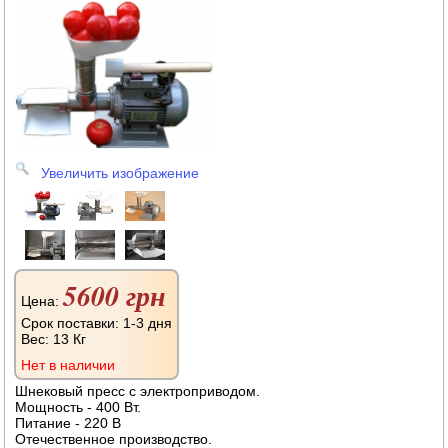
АВТОКЛАВЫ
ДЛЯ ОГОРОДА
НАВЕСНОЕ ДЛЯ МОТОБЛОКОВ
СЕПАРАТОРЫ И МАСЛОБОЙКИ
Увеличить изображение
СЫРОВАРНИ
ШИНКОВКИ
ДЛЯ ДОМА И САДА
5600 грн
ОБОГРЕВАТЕЛИ
Цена:
Срок поставки: 1-3 дня
Вес:
13 Кг
ДРОВОКОЛЫ
Нет в наличии
ГАЗОВЫЕ БАЛЛОНЫ
Шнековый пресс с электроприводом.
Мощность - 400 Вт.
Питание - 220 В
НАСТОЛЬНЫЕ ПЛИТЫ
Отечественное производство.