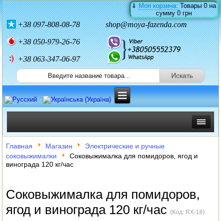
⇓
Моя корзина:
Товары
0
на
сумму
0 грн
+38
097-808-08-78
shop@moya-fazenda.com
+38
050-979-26-76
+38 063-347-06-97
ИНКУБАТОРЫ
Главная
Магазин
Электрические и ручные
соковыжималки
Соковыжималка для помидоров, ягод и
ЗЕРНОДРОБИЛКИ
винограда 120 кг/час
КОРМОРЕЗКИ
Соковыжималка для помидоров,
СОЛОМОРЕЗКИ
ягод и винограда 120 кг/час
(Код:
RX-18
)