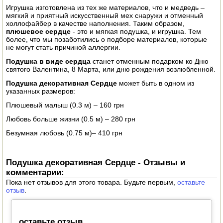
Игрушка изготовлена из тех же материалов, что и медведь –
ЭЛЕКТРО И БЕНЗО ИНСТРУМЕНТ
мягкий и приятный искусственный мех снаружи и отменный
холлофайбер в качестве наполнения. Таким образом,
ОПРЫСКИВАТЕЛИ
плюшевое сердце
- это и мягкая подушка, и игрушка. Тем
более, что мы позаботились о подборе материалов, которые
не могут стать причиной аллергии.
ЭЛЕКТРО ШАШЛЫЧНИЦЫ
Подушка в виде сердца
станет отменным подарком ко Дню
святого Валентина, 8 Марта, или дню рождения возлюбленной.
СОКОВЫЖИМАЛКИ
Подушка декоративная Сердце
может быть в одном из
указанных размеров:
СУШИЛКИ ПРОДУКТОВ
Плюшевый малыш (0.3 м) – 160 грн
СОКОВАРКИ
Любовь больше жизни (0.5 м) – 280 грн
Безумная любовь (0.75 м)– 410 грн
ТОВАРЫ ДЛЯ ЗИМЫ
ДЛЯ ФЕРМЕРА
Подушка декоративная Сердце - Отзывы и
комментарии:
ОБОРУДОВАНИЕ ДЛЯ ПЧЕЛОВОДСТВА
Пока нет отзывов для этого товара. Будьте первым,
оставьте
отзыв
.
ДОИЛЬНЫЕ АППАРАТЫ
СРЕДСТВА ОТ ВРЕДИТЕЛЕЙ
оставьте отзыв