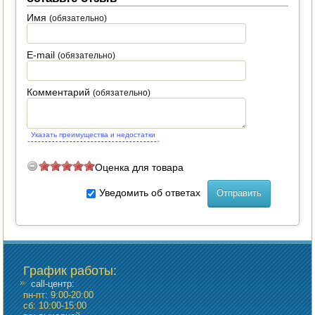
Имя
(обязательно)
ПОСУДА ДЛЯ КУХНИ
ДУШ ДЛЯ ДАЧИ И ДОМА
E-mail
(обязательно)
МАНГАЛЫ, КОПТИЛЬНИ
Комментарий
(обязательно)
ОРЕХОКОЛЫ
Указать преимущества и недостатки
Оценка для товара
Уведомить об ответах
График работы
:
call-центр:
пн-пт: 9:00-20:00
сб: 10:00-15:00