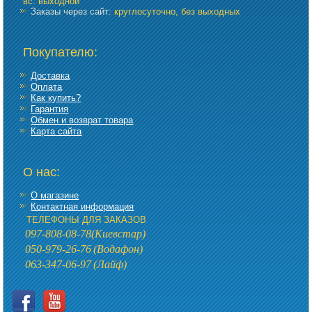
вс: выходной
Заказы через сайт:
круглосуточно, без выходных
Покупателю:
Доставка
Оплата
Как купить?
Гарантия
Обмен и возврат товара
Карта сайта
О нас:
О магазине
Контактная информация
ТЕЛЕФОНЫ ДЛЯ ЗАКАЗОВ
097-808-08-78
(Киевстар)
050-979-26-76
(Водафон)
063-347-06-97
(Лайф)