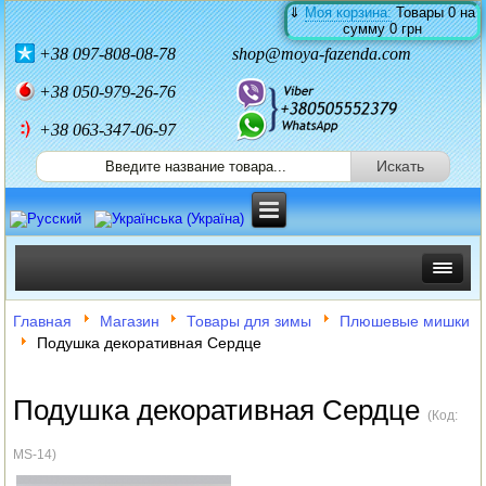
⇓
Моя корзина:
Товары
0
на
сумму
0 грн
+38
097-808-08-78
shop@moya-fazenda.com
+38
050-979-26-76
+38 063-347-06-97
ИНКУБАТОРЫ
Главная
Магазин
Товары для зимы
Плюшевые мишки
Подушка декоративная Сердце
ЗЕРНОДРОБИЛКИ
КОРМОРЕЗКИ
Подушка декоративная Сердце
(Код:
СОЛОМОРЕЗКИ
MS-14
)