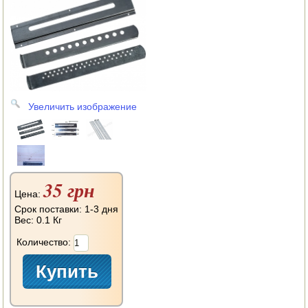
АВТОКЛАВЫ
ДЛЯ ОГОРОДА
НАВЕСНОЕ ДЛЯ МОТОБЛОКОВ
СЕПАРАТОРЫ И МАСЛОБОЙКИ
Увеличить изображение
СЫРОВАРНИ
ШИНКОВКИ
ДЛЯ ДОМА И САДА
35 грн
Цена:
ОБОГРЕВАТЕЛИ
Срок поставки: 1-3 дня
Вес:
0.1 Кг
ДРОВОКОЛЫ
Количество:
ГАЗОВЫЕ БАЛЛОНЫ
НАСТОЛЬНЫЕ ПЛИТЫ