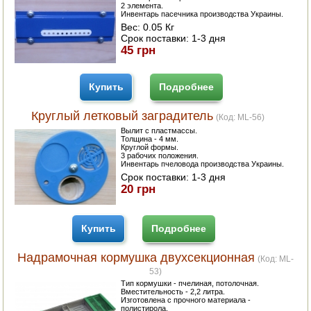
2 элемента.
Инвентарь пасечника производства Украины.
ПОСУДА ДЛЯ КУХНИ
Вес:
0.05 Кг
Срок поставки:
1-3 дня
45 грн
ДУШ ДЛЯ ДАЧИ И ДОМА
МАНГАЛЫ, КОПТИЛЬНИ
Купить
Подробнее
ОРЕХОКОЛЫ
Круглый летковый заградитель
(Код:
ML-56
)
Вылит с пластмассы.
Толщина - 4 мм.
Круглой формы.
3 рабочих положения.
Инвентарь пчеловода производства Украины.
Срок поставки:
1-3 дня
20 грн
Купить
Подробнее
Надрамочная кормушка двухсекционная
(Код:
ML-
53
)
Тип кормушки - пчелиная, потолочная.
Вместительность - 2,2 литра.
Изготовлена с прочного материала -
полистирола.