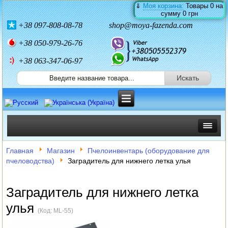
⇓
Моя корзина:
Товары
0
на
сумму
0 грн
+38
097-808-08-78
shop@moya-fazenda.com
+38
050-979-26-76
+38 063-347-06-97
ИНКУБАТОРЫ
Главная
Магазин
Пчелоинвентарь (оборудование для
пчеловодства)
Заградитель для нижнего летка улья
ЗЕРНОДРОБИЛКИ
КОРМОРЕЗКИ
Заградитель для нижнего летка
улья
СОЛОМОРЕЗКИ
(Код:
ML-55
)