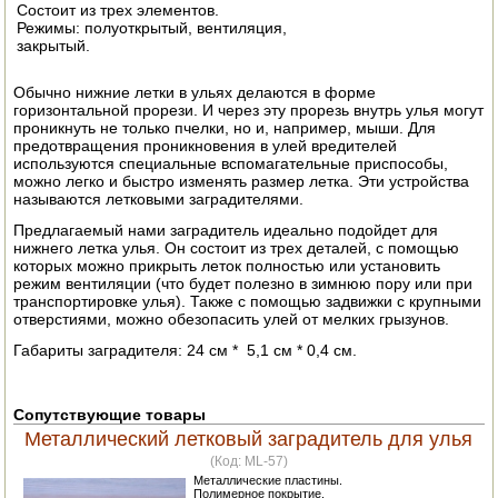
Состоит из трех элементов.
ЭЛЕКТРО И БЕНЗО ИНСТРУМЕНТ
Режимы: полуоткрытый, вентиляция,
закрытый.
ОПРЫСКИВАТЕЛИ
Обычно нижние летки в ульях делаются в форме
горизонтальной прорези. И через эту прорезь внутрь улья могут
ЭЛЕКТРО ШАШЛЫЧНИЦЫ
проникнуть не только пчелки, но и, например, мыши. Для
предотвращения проникновения в улей вредителей
СОКОВЫЖИМАЛКИ
используются специальные вспомагательные приспособы,
можно легко и быстро изменять размер летка. Эти устройства
называются летковыми заградителями.
СУШИЛКИ ПРОДУКТОВ
Предлагаемый нами заградитель идеально подойдет для
нижнего летка улья. Он состоит из трех деталей, с помощью
СОКОВАРКИ
которых можно прикрыть леток полностью или установить
режим вентиляции (что будет полезно в зимнюю пору или при
транспортировке улья). Также с помощью задвижки с крупными
ТОВАРЫ ДЛЯ ЗИМЫ
отверстиями, можно обезопасить улей от мелких грызунов.
ДЛЯ ФЕРМЕРА
Габариты заградителя: 24 см * 5,1 см * 0,4 см.
ОБОРУДОВАНИЕ ДЛЯ ПЧЕЛОВОДСТВА
Сопутствующие товары
Металлический летковый заградитель для улья
ДОИЛЬНЫЕ АППАРАТЫ
(Код:
ML-57
)
Металлические пластины.
СРЕДСТВА ОТ ВРЕДИТЕЛЕЙ
Полимерное покрытие.