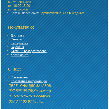
пн-пт: 9:00-20:00
сб: 10:00-15:00
вс: выходной
Заказы через сайт:
круглосуточно, без выходных
Покупателю:
Доставка
Оплата
Как купить?
Гарантия
Обмен и возврат товара
Карта сайта
О нас:
О магазине
Контактная информация
ТЕЛЕФОНЫ ДЛЯ ЗАКАЗОВ
097-808-08-78
(Киевстар)
050-979-26-76
(Водафон)
063-347-06-97
(Лайф)