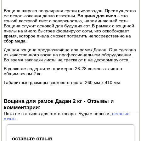
ЭЛЕКТРО И БЕНЗО ИНСТРУМЕНТ
Вощина широко популярная среди пчеловодов. Преимущества
ее использования давно известны.
Вощина для пчел
– это
ОПРЫСКИВАТЕЛИ
тонкий восковой лист с поверхностью, напоминающей соты.
Вощина служит основой для будущих сот. В рамках с вощиной
пчелы на много быстрее формируют соты, что освобождает
ЭЛЕКТРО ШАШЛЫЧНИЦЫ
время, которое пчела сможет потратить непосредственно на
сбор меда.
СОКОВЫЖИМАЛКИ
Данная вощина предназначена для рамок Дадан. Она сделана
из качественного воска на профессиональном оборудовании.
СУШИЛКИ ПРОДУКТОВ
Во время закладки листы не трескают и не деформируются.
В упаковке содержится примерно 26-28 восковых листов
СОКОВАРКИ
общим весом 2 кг.
Габаритные размеры воскового листа: 260 мм х 410 мм.
ТОВАРЫ ДЛЯ ЗИМЫ
ДЛЯ ФЕРМЕРА
Вощина для рамок Дадан 2 кг - Отзывы и
комментарии:
ОБОРУДОВАНИЕ ДЛЯ ПЧЕЛОВОДСТВА
Пока нет отзывов для этого товара. Будьте первым,
оставьте
отзыв
.
ДОИЛЬНЫЕ АППАРАТЫ
оставьте отзыв
СРЕДСТВА ОТ ВРЕДИТЕЛЕЙ