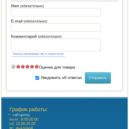
Имя
(обязательно)
ПОСУДА ДЛЯ КУХНИ
E-mail
(обязательно)
ДУШ ДЛЯ ДАЧИ И ДОМА
МАНГАЛЫ, КОПТИЛЬНИ
Комментарий
(обязательно)
ОРЕХОКОЛЫ
Указать преимущества и недостатки
Оценка для товара
Уведомить об ответах
График работы
:
call-центр:
пн-пт: 9:00-20:00
сб: 10:00-15:00
вс: выходной