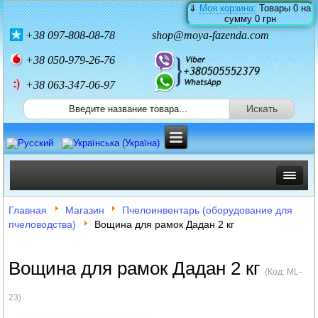
⇓
Моя корзина:
Товары
0
на
сумму
0 грн
+38
097-808-08-78
shop@moya-fazenda.com
+38
050-979-26-76
+38 063-347-06-97
ИНКУБАТОРЫ
Главная
Магазин
Пчелоинвентарь (оборудование для
пчеловодства)
Вощина для рамок Дадан 2 кг
ЗЕРНОДРОБИЛКИ
КОРМОРЕЗКИ
Вощина для рамок Дадан 2 кг
(Код:
ML-
СОЛОМОРЕЗКИ
23
)