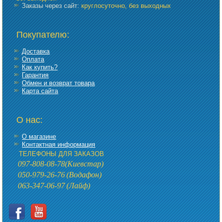
Заказы через сайт:
круглосуточно, без выходных
Покупателю:
Доставка
Оплата
Как купить?
Гарантия
Обмен и возврат товара
Карта сайта
О нас:
О магазине
Контактная информация
ТЕЛЕФОНЫ ДЛЯ ЗАКАЗОВ
097-808-08-78
(Киевстар)
050-979-26-76
(Водафон)
063-347-06-97
(Лайф)