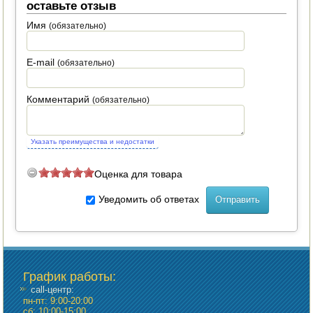
оставьте отзыв
ПОСУДА ДЛЯ КУХНИ
Имя
(обязательно)
ДУШ ДЛЯ ДАЧИ И ДОМА
E-mail
(обязательно)
МАНГАЛЫ, КОПТИЛЬНИ
Комментарий
(обязательно)
ОРЕХОКОЛЫ
Указать преимущества и недостатки
Оценка для товара
Уведомить об ответах
График работы
:
call-центр:
пн-пт: 9:00-20:00
сб: 10:00-15:00