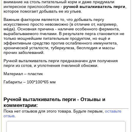
внимание на столь питательный корм и даже придумали
ЭЛЕКТРО И БЕНЗО ИНСТРУМЕНТ
интересное приспособление -
ручной выталкиватель перги
,
которое помогает добывать ее из ульев.
ОПРЫСКИВАТЕЛИ
Важным фактором является то, что добывать пергу
искусственно просто невозможно (в отличие от, например,
мёда). Основная причина - наличие особенного фермента,
ЭЛЕКТРО ШАШЛЫЧНИЦЫ
вырабатываемого пчелами. В результате перга становится не
только мощнейшим питательным продуктом, но ещё и
эффективным средство против ослабленного иммунитета,
СОКОВЫЖИМАЛКИ
хронической усталости, туберкулеза, бесплодия и массы
прочих заболеваний.
СУШИЛКИ ПРОДУКТОВ
Ручной выталкиватель перги предназначен для получения
перги из сотов, и уплотнения пчелиной обножки.
СОКОВАРКИ
Материал – пластик
ТОВАРЫ ДЛЯ ЗИМЫ
Габариты – 100*100*65 мм
ДЛЯ ФЕРМЕРА
Ручной выталкиватель перги - Отзывы и
комментарии:
ОБОРУДОВАНИЕ ДЛЯ ПЧЕЛОВОДСТВА
Пока нет отзывов для этого товара. Будьте первым,
оставьте
отзыв
.
ДОИЛЬНЫЕ АППАРАТЫ
СРЕДСТВА ОТ ВРЕДИТЕЛЕЙ