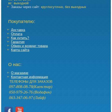
вс: выходной
Заказы через сайт:
круглосуточно, без выходных
Покупателю:
Доставка
Оплата
Как купить?
Гарантия
Обмен и возврат товара
Карта сайта
О нас:
О магазине
Контактная информация
ТЕЛЕФОНЫ ДЛЯ ЗАКАЗОВ
097-808-08-78
(Киевстар)
050-979-26-76
(Водафон)
063-347-06-97
(Лайф)