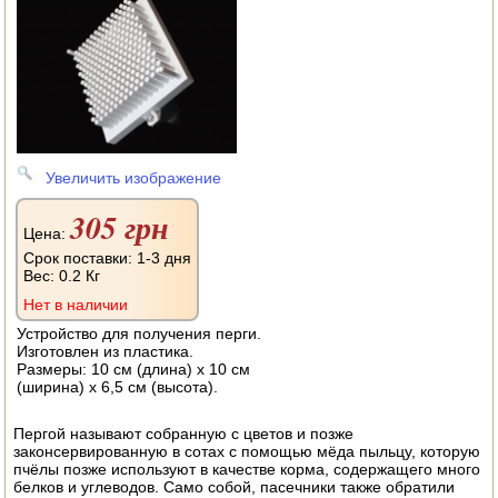
АВТОКЛАВЫ
ДЛЯ ОГОРОДА
НАВЕСНОЕ ДЛЯ МОТОБЛОКОВ
СЕПАРАТОРЫ И МАСЛОБОЙКИ
Увеличить изображение
СЫРОВАРНИ
305 грн
Цена:
ШИНКОВКИ
Срок поставки: 1-3 дня
Вес:
0.2 Кг
ДЛЯ ДОМА И САДА
Нет в наличии
Устройство для получения перги.
ОБОГРЕВАТЕЛИ
Изготовлен из пластика.
Размеры: 10 см (длина) х 10 см
ДРОВОКОЛЫ
(ширина) х 6,5 см (высота).
ГАЗОВЫЕ БАЛЛОНЫ
Пергой называют собранную с цветов и позже
законсервированную в сотах с помощью мёда пыльцу, которую
пчёлы позже используют в качестве корма, содержащего много
НАСТОЛЬНЫЕ ПЛИТЫ
белков и углеводов. Само собой, пасечники также обратили