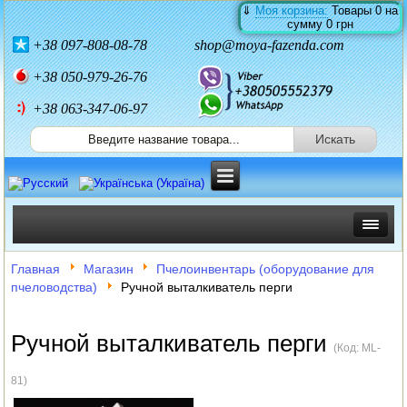
⇓
Моя корзина:
Товары
0
на
сумму
0 грн
+38
097-808-08-78
shop@moya-fazenda.com
+38
050-979-26-76
+38 063-347-06-97
ИНКУБАТОРЫ
Главная
Магазин
Пчелоинвентарь (оборудование для
пчеловодства)
Ручной выталкиватель перги
ЗЕРНОДРОБИЛКИ
КОРМОРЕЗКИ
Ручной выталкиватель перги
(Код:
ML-
СОЛОМОРЕЗКИ
81
)