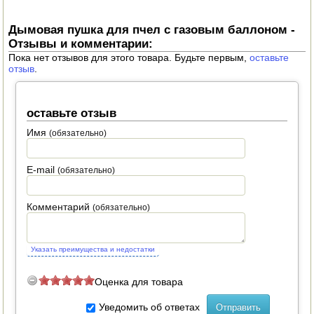
ПОСУДА ДЛЯ КУХНИ
Дымовая пушка для пчел с газовым баллоном -
Отзывы и комментарии:
ДУШ ДЛЯ ДАЧИ И ДОМА
Пока нет отзывов для этого товара. Будьте первым,
оставьте
отзыв
.
МАНГАЛЫ, КОПТИЛЬНИ
оставьте отзыв
ОРЕХОКОЛЫ
Имя
(обязательно)
E-mail
(обязательно)
Комментарий
(обязательно)
Указать преимущества и недостатки
Оценка для товара
Уведомить об ответах