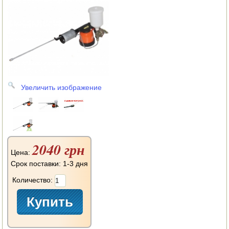
АВТОКЛАВЫ
ДЛЯ ОГОРОДА
НАВЕСНОЕ ДЛЯ МОТОБЛОКОВ
СЕПАРАТОРЫ И МАСЛОБОЙКИ
Увеличить изображение
СЫРОВАРНИ
ШИНКОВКИ
ДЛЯ ДОМА И САДА
2040 грн
Цена:
ОБОГРЕВАТЕЛИ
Срок поставки: 1-3 дня
ДРОВОКОЛЫ
Количество:
ГАЗОВЫЕ БАЛЛОНЫ
НАСТОЛЬНЫЕ ПЛИТЫ