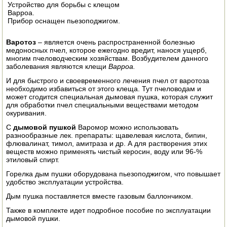
Устройство для борьбы с клещом
ЭЛЕКТРО И БЕНЗО ИНСТРУМЕНТ
Варроа.
Прибор оснащен пьезоподжигом.
ОПРЫСКИВАТЕЛИ
Варотоз
– является очень распространенной болезнью
медоносных пчел, которое ежегодно вредит, нанося ущерб,
ЭЛЕКТРО ШАШЛЫЧНИЦЫ
многим пчеловодческим хозяйствам. Возбудителем данного
заболевания являются клещи
Варроа.
СОКОВЫЖИМАЛКИ
И для быстрого и своевременного лечения пчел от варотоза
необходимо избавиться от этого клеща. Тут пчеловодам и
СУШИЛКИ ПРОДУКТОВ
может сгодится специальная дымовая пушка, которая служит
для обработки пчел специальными веществами методом
окуривания.
СОКОВАРКИ
С
дымовой пушкой
Варомор можно использовать
разнообразные лек. препараты: щавелевая кислота, бипин,
ТОВАРЫ ДЛЯ ЗИМЫ
флювалинат, тимол, амитраза и др. А для растворения этих
веществ можно применять чистый керосин, воду или 96-%
ДЛЯ ФЕРМЕРА
этиловый спирт.
Горелка дым пушки оборудована пьезоподжигом, что повышает
ОБОРУДОВАНИЕ ДЛЯ ПЧЕЛОВОДСТВА
удобство эксплуатации устройства.
Дым пушка поставляется вместе газовым баллончиком.
ДОИЛЬНЫЕ АППАРАТЫ
Также в комплекте идет подробное пособие по эксплуатации
дымовой пушки.
СРЕДСТВА ОТ ВРЕДИТЕЛЕЙ