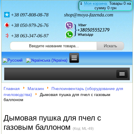
⇓
Моя корзина:
Товары
0
на
сумму
0 грн
+38
097-808-08-78
shop@moya-fazenda.com
+38
050-979-26-76
+38 063-347-06-97
ИНКУБАТОРЫ
Главная
Магазин
Пчелоинвентарь (оборудование для
пчеловодства)
Дымовая пушка для пчел с газовым
ЗЕРНОДРОБИЛКИ
баллоном
КОРМОРЕЗКИ
Дымовая пушка для пчел с
СОЛОМОРЕЗКИ
газовым баллоном
(Код:
ML-49
)