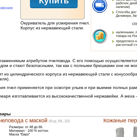
рабочих дней
наличии)
ажение
Способы дост
Деливери, Ав
Окуриватель для усмирения пчел.
ОП
Корпус из нержавеющей стали.
наличными, 
товара на Но
предоплата н
расчетный с
езаменимым атрибутом пчеловода. С его помощью осуществляется
дом и стают безопасными, так как с полными брюшками они не мог
т из цилиндрического корпуса из нержавеющей стали с конусообра
еля).
ия пчел применяется при осмотре ульев и при выемке полных рам
маря изготавливается из высококачественной нержавейки. А меха 
овары
человода с маской
Кожаные пер
(Код:
ML-30
)
Размеры: от 48 до 66.
Материал - 100 % коттон.
Маска "Евро"