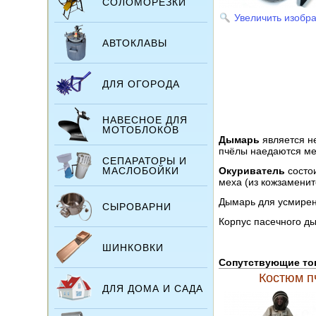
СОЛОМОРЕЗКИ
Увеличить изобр
АВТОКЛАВЫ
ДЛЯ ОГОРОДА
НАВЕСНОЕ ДЛЯ
МОТОБЛОКОВ
Дымарь
является н
пчёлы наедаются ме
СЕПАРАТОРЫ И
МАСЛОБОЙКИ
Окуриватель
состои
меха (из кожзаменит
Дымарь для усмирен
СЫРОВАРНИ
Корпус пасечного ды
ШИНКОВКИ
Сопутствующие т
Костюм п
ДЛЯ ДОМА И САДА