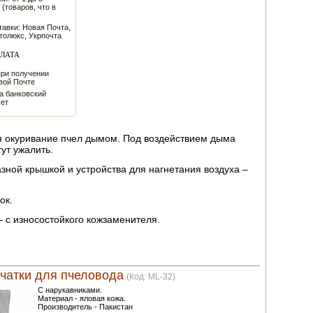
 (товаров, что в
авки: Новая Почта,
толюкс, Укрпочта
ЛАТА
при получении
вой Почте
а банковский
чет
 окуривание пчел дымом. Под воздействием дыма
ут ужалить.
зной крышкой и устройства для нагнетания воздуха –
ок.
– с износостойкого кожзаменителя.
чатки для пчеловода
(Код:
ML-32
)
С нарукавниками.
Материал - яловая кожа.
Производитель - Пакистан