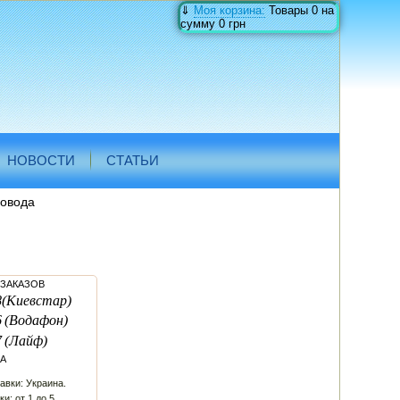
⇓
Моя корзина:
Товары
0
на
сумму
0 грн
НОВОСТИ
СТАТЬИ
овода
 ЗАКАЗОВ
8
(Киевстар)
6
(Водафон)
7
(Лайф)
А
авки: Украина.
и: от 1 до 5