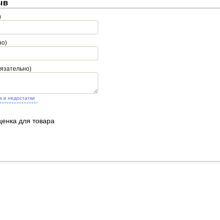
ыв
)
но)
бязательно)
а и недостатки
ценка для товара