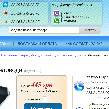
+38
097-808-08-78
shop@moya-fazenda.com
+38
050-979-26-76
+38 063-347-06-97
АЗИН
ДОСТАВКА И ОПЛАТА
КАК СДЕЛАТЬ ЗАКАЗ
Пчелоинвентарь (оборудование для пчеловодства)
Дымарь пчел
еловода
(Код:
ML-26
)
ТЕЛЕФОНЫ ДЛЯ
445 грн
097-808-08-7
Цена:
050-979-26-7
Срок поставки: 1-3 дня
063-347-06-9
ДОСТАВК
Количество:
Регионы дост
Сроки доставк