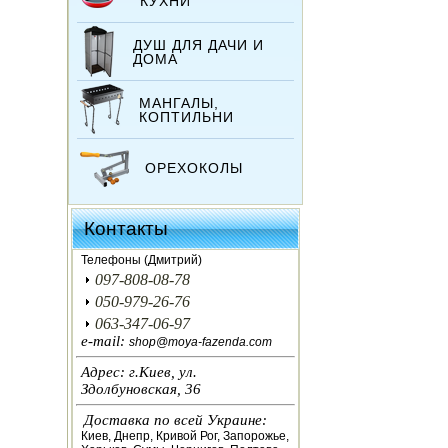
КУХНИ
ДУШ ДЛЯ ДАЧИ И
ДОМА
МАНГАЛЫ,
КОПТИЛЬНИ
ОРЕХОКОЛЫ
ИНКУБАТОРЫ
Контакты
ЗЕРНОДРОБИЛКИ
Телефоны (Дмитрий)
097-808-08-78
КОРМОРЕЗКИ
050-979-26-76
063-347-06-97
СОЛОМОРЕЗКИ
e-mail:
shop@moya-fazenda.com
Адрес: г.Киев, ул.
АВТОКЛАВЫ
Здолбуновская, 36
Доставка по всей Украине:
ДЛЯ ОГОРОДА
Киев, Днепр, Кривой Рог, Запорожье,