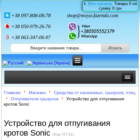
⇓
Моя корзина:
Товары
0
на
сумму
0 грн
+38
097-808-08-78
shop@moya-fazenda.com
+38
050-979-26-76
+38 063-347-06-97
ИНКУБАТОРЫ
Главная
Магазин
Средства от насекомых, грызунов, птиц
Отпугиватели грызунов
Устройство для отпугивания
ЗЕРНОДРОБИЛКИ
кротов Sonic
КОРМОРЕЗКИ
Устройство для отпугивания
СОЛОМОРЕЗКИ
кротов Sonic
(Код:
NT-31
)