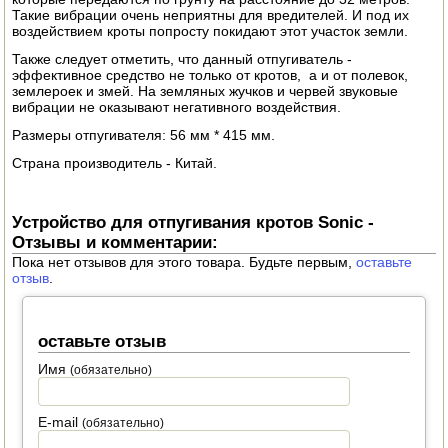
Такие вибрации очень неприятны для вредителей. И под их
ЭЛЕКТРО И БЕНЗО ИНСТРУМЕНТ
воздействием кроты попросту покидают этот участок земли.
Также следует отметить, что данный отпугиватель -
ОПРЫСКИВАТЕЛИ
эффективное средство не только от кротов, а и от полевок,
землероек и змей. На земляных жучков и червей звуковые
ЭЛЕКТРО ШАШЛЫЧНИЦЫ
вибрации не оказывают негативного воздействия.
Размеры отпугивателя: 56 мм * 415 мм.
СОКОВЫЖИМАЛКИ
Страна производитель - Китай.
СУШИЛКИ ПРОДУКТОВ
Устройство для отпугивания кротов Sonic -
СОКОВАРКИ
Отзывы и комментарии:
Пока нет отзывов для этого товара. Будьте первым,
оставьте
ТОВАРЫ ДЛЯ ЗИМЫ
отзыв
.
ДЛЯ ФЕРМЕРА
оставьте отзыв
ОБОРУДОВАНИЕ ДЛЯ ПЧЕЛОВОДСТВА
Имя
(обязательно)
ДОИЛЬНЫЕ АППАРАТЫ
E-mail
(обязательно)
СРЕДСТВА ОТ ВРЕДИТЕЛЕЙ