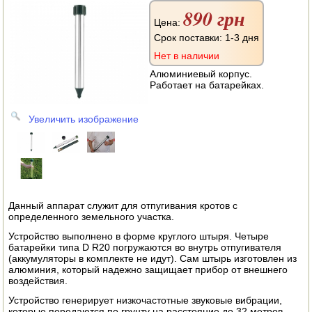
АВТОКЛАВЫ
890 грн
Цена:
ДЛЯ ОГОРОДА
Срок поставки: 1-3 дня
Нет в наличии
НАВЕСНОЕ ДЛЯ МОТОБЛОКОВ
Алюминиевый корпус.
Работает на батарейках.
СЕПАРАТОРЫ И МАСЛОБОЙКИ
Увеличить изображение
СЫРОВАРНИ
ШИНКОВКИ
ДЛЯ ДОМА И САДА
Данный аппарат служит для отпугивания кротов с
ОБОГРЕВАТЕЛИ
определенного земельного участка.
Устройство выполнено в форме круглого штыря. Четыре
ДРОВОКОЛЫ
батарейки типа D R20 погружаются во внутрь отпугивателя
(аккумуляторы в комплекте не идут). Сам штырь изготовлен из
ГАЗОВЫЕ БАЛЛОНЫ
алюминия, который надежно защищает прибор от внешнего
воздействия.
НАСТОЛЬНЫЕ ПЛИТЫ
Устройство генерирует низкочастотные звуковые вибрации,
которые передаются по грунту на расстояние до 32 метров.