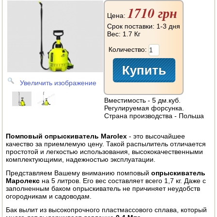
АВТОКЛАВЫ
1710 грн
Цена:
ДЛЯ ОГОРОДА
Срок поставки: 1-3 дня
Вес:
1.7 Кг
НАВЕСНОЕ ДЛЯ МОТОБЛОКОВ
Количество:
СЕПАРАТОРЫ И МАСЛОБОЙКИ
Увеличить изображение
СЫРОВАРНИ
Вместимость - 5 дм.куб.
ШИНКОВКИ
Регулируемая форсунка.
Страна производства - Польша
ДЛЯ ДОМА И САДА
Помповый опрыскиватель
Marolex
- это высочайшее
качество за приемлемую цену. Такой распылитель отличается
ОБОГРЕВАТЕЛИ
простотой и легкостью использования, высококачественными
комплектующими, надежностью эксплуатации.
ДРОВОКОЛЫ
Представляем Вашему вниманию помповый
опрыскиватель
Маролекс
на 5 литров. Его вес составляет всего 1,7 кг. Даже с
ГАЗОВЫЕ БАЛЛОНЫ
заполненным баком опрыскиватель не причиняет неудобств
огородникам и садоводам.
НАСТОЛЬНЫЕ ПЛИТЫ
Бак вылит из высокопрочного пластмассового сплава, который