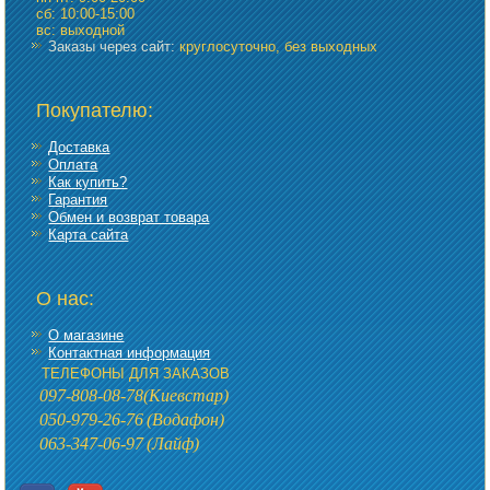
сб: 10:00-15:00
вс: выходной
Заказы через сайт:
круглосуточно, без выходных
Покупателю:
Доставка
Оплата
Как купить?
Гарантия
Обмен и возврат товара
Карта сайта
О нас:
О магазине
Контактная информация
ТЕЛЕФОНЫ ДЛЯ ЗАКАЗОВ
097-808-08-78
(Киевстар)
050-979-26-76
(Водафон)
063-347-06-97
(Лайф)