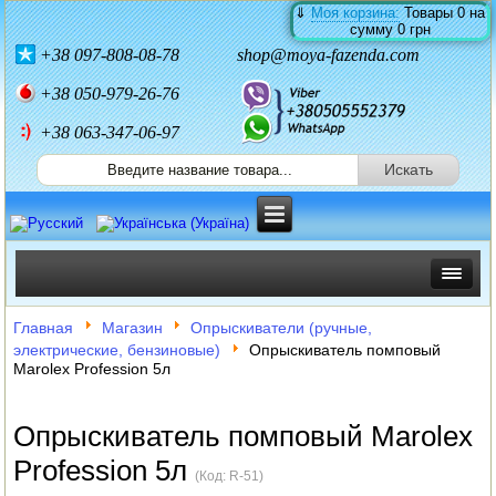
⇓
Моя корзина:
Товары
0
на
сумму
0 грн
+38
097-808-08-78
shop@moya-fazenda.com
+38
050-979-26-76
+38 063-347-06-97
ИНКУБАТОРЫ
Главная
Магазин
Опрыскиватели (ручные,
электрические, бензиновые)
Опрыскиватель помповый
ЗЕРНОДРОБИЛКИ
Marolex Profession 5л
КОРМОРЕЗКИ
Опрыскиватель помповый Marolex
СОЛОМОРЕЗКИ
Profession 5л
(Код:
R-51
)