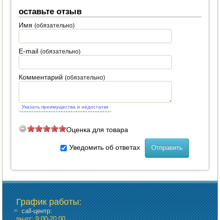
оставьте отзыв
ПОСУДА ДЛЯ КУХНИ
Имя
(обязательно)
ДУШ ДЛЯ ДАЧИ И ДОМА
E-mail
(обязательно)
МАНГАЛЫ, КОПТИЛЬНИ
Комментарий
(обязательно)
ОРЕХОКОЛЫ
Указать преимущества и недостатки
Оценка для товара
Уведомить об ответах
График работы
:
call-центр:
пн-пт: 9:00-20:00