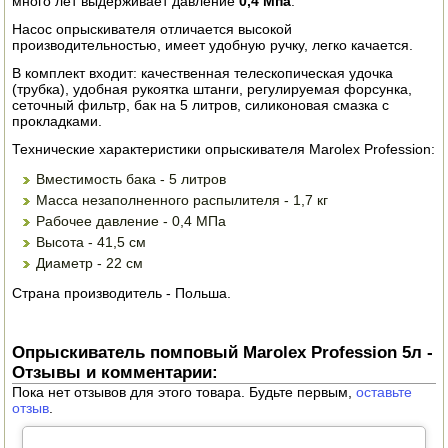
много лет выдерживает давление
0,4 Мпа
.
ЭЛЕКТРО И БЕНЗО ИНСТРУМЕНТ
Насос опрыскивателя отличается высокой
производительностью, имеет удобную ручку, легко качается.
ОПРЫСКИВАТЕЛИ
В комплект входит: качественная телескопическая удочка
(трубка), удобная рукоятка штанги, регулируемая форсунка,
ЭЛЕКТРО ШАШЛЫЧНИЦЫ
сеточный фильтр, бак на 5 литров, силиконовая смазка с
прокладками.
СОКОВЫЖИМАЛКИ
Технические характеристики опрыскивателя Marolex Profession:
Вместимость бака - 5 литров
СУШИЛКИ ПРОДУКТОВ
Масса незаполненного распылителя - 1,7 кг
Рабочее давление - 0,4 МПа
СОКОВАРКИ
Высота - 41,5 см
Диаметр - 22 см
ТОВАРЫ ДЛЯ ЗИМЫ
Страна производитель - Польша.
ДЛЯ ФЕРМЕРА
Опрыскиватель помповый Marolex Profession 5л -
ОБОРУДОВАНИЕ ДЛЯ ПЧЕЛОВОДСТВА
Отзывы и комментарии:
Пока нет отзывов для этого товара. Будьте первым,
оставьте
ДОИЛЬНЫЕ АППАРАТЫ
отзыв
.
СРЕДСТВА ОТ ВРЕДИТЕЛЕЙ