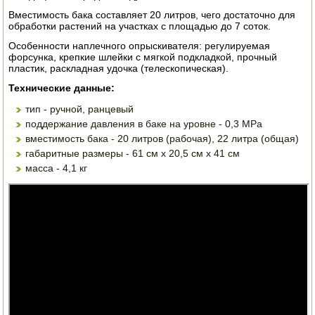
ЭЛЕКТРО И БЕНЗО ИНСТРУМЕНТ
Вместимость бака составляет 20 литров, чего достаточно для
обработки растений на участках с площадью до 7 соток.
ОПРЫСКИВАТЕЛИ
Особенности наплечного опрыскивателя: регулируемая
форсунка, крепкие шлейки с мягкой подкладкой, прочный
пластик, раскладная удочка (телескопическая).
ЭЛЕКТРО ШАШЛЫЧНИЦЫ
Технические данные:
СОКОВЫЖИМАЛКИ
тип - ручной, ранцевый
поддержание давления в баке на уровне - 0,3 MPa
СУШИЛКИ ПРОДУКТОВ
вместимость бака - 20 литров (рабочая), 22 литра (общая)
габаритные размеры - 61 см х 20,5 см х 41 см
СОКОВАРКИ
масса - 4,1 кг
ТОВАРЫ ДЛЯ ЗИМЫ
ДЛЯ ФЕРМЕРА
ОБОРУДОВАНИЕ ДЛЯ ПЧЕЛОВОДСТВА
ДОИЛЬНЫЕ АППАРАТЫ
СРЕДСТВА ОТ ВРЕДИТЕЛЕЙ