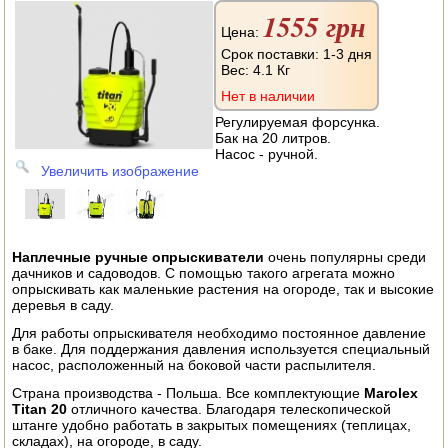
АВТОКЛАВЫ
1555 грн
Цена:
ДЛЯ ОГОРОДА
Срок поставки: 1-3 дня
Вес:
4.1 Кг
НАВЕСНОЕ ДЛЯ МОТОБЛОКОВ
Нет в наличии
Регулируемая форсунка.
СЕПАРАТОРЫ И МАСЛОБОЙКИ
Бак на 20 литров.
Насос - ручной.
Увеличить изображение
СЫРОВАРНИ
ШИНКОВКИ
Наплечные ручные опрыскиватели
очень популярны среди
ДЛЯ ДОМА И САДА
дачников и садоводов. С помощью такого агрегата можно
опрыскивать как маленькие растения на огороде, так и высокие
ОБОГРЕВАТЕЛИ
деревья в саду.
Для работы опрыскивателя необходимо постоянное давление
ДРОВОКОЛЫ
в баке. Для поддержания давления используется специальный
насос, расположенный на боковой части распылителя.
ГАЗОВЫЕ БАЛЛОНЫ
Страна производства - Польша. Все комплектующие
Marolex
Titan 20
отличного качества. Благодаря телескопической
штанге удобно работать в закрытых помещениях (теплицах,
НАСТОЛЬНЫЕ ПЛИТЫ
складах), на огороде, в саду.