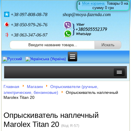
⇓
Моя корзина:
Товары
0
на
сумму
0 грн
+38
097-808-08-78
shop@moya-fazenda.com
+38
050-979-26-76
+38 063-347-06-97
ИНКУБАТОРЫ
Главная
Магазин
Опрыскиватели (ручные,
электрические, бензиновые)
Опрыскиватель наплечный
ЗЕРНОДРОБИЛКИ
Marolex Titan 20
КОРМОРЕЗКИ
Опрыскиватель наплечный
СОЛОМОРЕЗКИ
Marolex Titan 20
(Код:
R-57
)