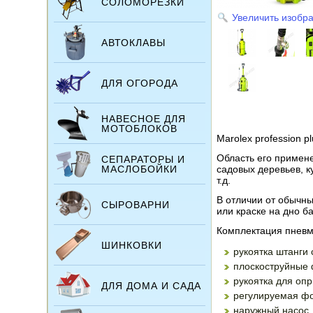
СОЛОМОРЕЗКИ
Увеличить изобр
АВТОКЛАВЫ
ДЛЯ ОГОРОДА
НАВЕСНОЕ ДЛЯ
МОТОБЛОКОВ
Marolex profession 
Область его примен
СЕПАРАТОРЫ И
МАСЛОБОЙКИ
садовых деревьев, к
т.д.
В отличии от обычны
СЫРОВАРНИ
или краске на дно ба
Комплектация пневм
ШИНКОВКИ
рукоятка штанги
плоскоструйные 
рукоятка для оп
ДЛЯ ДОМА И САДА
регулируемая фо
наружный насос