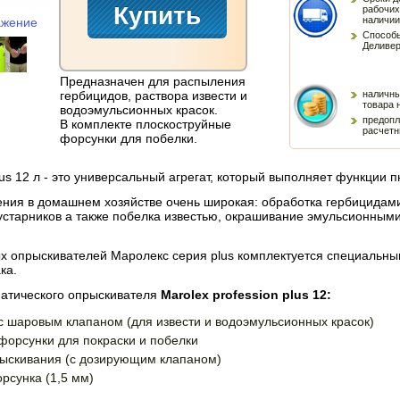
рабочих
наличии
ажение
Способы
Деливер
Предназначен для распыления
гербицидов, раствора извести и
наличны
товара 
водоэмульсионных красок.
предопл
В комплекте плоскоструйные
расчетн
форсунки для побелки.
plus 12 л - это универсальный агрегат, который выполняет функции 
ения в домашнем хозяйстве очень широкая: обработка гербицидам
устарников а также побелка известью, окрашивание эмульсионными
х опрыскивателей Маролекс серия plus комплектуется специальны
ка.
атического опрыскивателя
Marolex profession plus 12:
 с шаровым клапаном (для извести и водоэмульсионных красок)
форсунки для покраски и побелки
рыскивания (с дозирующим клапаном)
рсунка (1,5 мм)