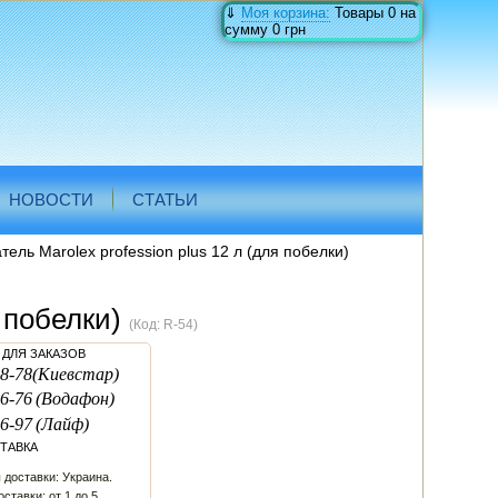
⇓
Моя корзина:
Товары
0
на
сумму
0 грн
НОВОСТИ
СТАТЬИ
ель Marolex profession plus 12 л (для побелки)
я побелки)
(Код:
R-54
)
ДЛЯ ЗАКАЗОВ
8-78
(Киевстар)
6-76
(Водафон)
6-97
(Лайф)
ТАВКА
 доставки: Украина.
ставки: от 1 до 5