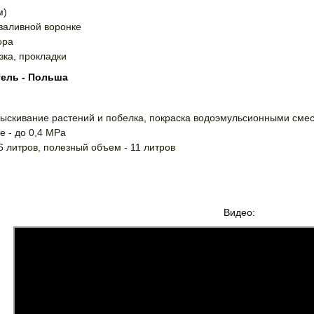
м)
 заливной воронке
ора
зка, прокладки
ель - Польша
рыскивание растений и побелка, покраска водоэмульсионными сме
е - до 0,4 MPa
6 литров, полезный объем - 11 литров
Видео: