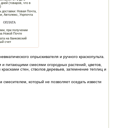
 дней (товаров, что в
)
 доставки: Новая Почта,
и, Автолюкс, Укрпочта
ОПЛАТА
ми, при получении
на Новой Почте
ата на банковский
ый счет
пневматического опрыскивателя и ручного краскопульта.
и и питающими смесями огородных растений, цветов,
 красками стен, стволов деревьев, затемнение теплиц и
м смесителем, который не позволяет оседать извести