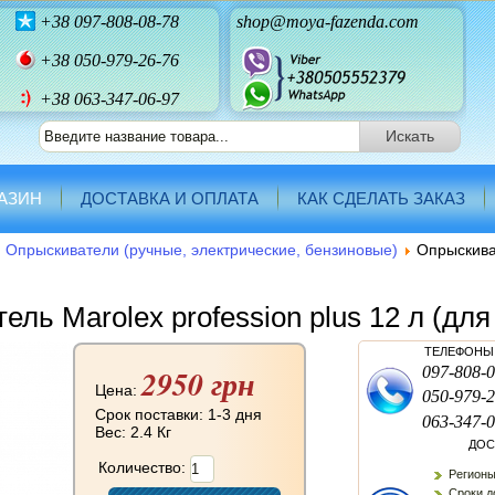
+38
097-808-08-78
shop@moya-fazenda.com
+38
050-979-26-76
+38 063-347-06-97
АЗИН
ДОСТАВКА И ОПЛАТА
КАК СДЕЛАТЬ ЗАКАЗ
Опрыскиватели (ручные, электрические, бензиновые)
Опрыскиват
ель Marolex profession plus 12 л (дл
ТЕЛЕФОНЫ 
2950 грн
097-808-0
Цена:
050-979-2
Срок поставки: 1-3 дня
063-347-0
Вес:
2.4 Кг
ДОС
Количество:
Регионы
Сроки до