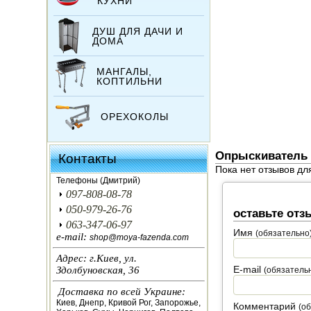
КУХНИ
ДУШ ДЛЯ ДАЧИ И
ДОМА
МАНГАЛЫ,
КОПТИЛЬНИ
ОРЕХОКОЛЫ
ИНКУБАТОРЫ
Опрыскиватель M
Контакты
Пока нет отзывов дл
ЗЕРНОДРОБИЛКИ
Телефоны (Дмитрий)
097-808-08-78
КОРМОРЕЗКИ
050-979-26-76
оставьте отз
063-347-06-97
Имя
(обязательно
СОЛОМОРЕЗКИ
e-mail:
shop@moya-fazenda.com
Адрес: г.Киев, ул.
АВТОКЛАВЫ
E-mail
Здолбуновская, 36
(обязатель
Доставка по всей Украине:
ДЛЯ ОГОРОДА
Киев, Днепр, Кривой Рог, Запорожье,
Комментарий
(о