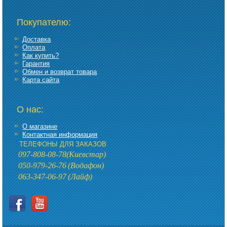
Покупателю:
Доставка
Оплата
Как купить?
Гарантия
Обмен и возврат товара
Карта сайта
О нас:
О магазине
Контактная информация
ТЕЛЕФОНЫ ДЛЯ ЗАКАЗОВ
097-808-08-78
(Киевстар)
050-979-26-76
(Водафон)
063-347-06-97
(Лайф)