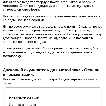
Диски легче входят в твердую почву. Угол наклона здесь не
ЭЛЕКТРО И БЕНЗО ИНСТРУМЕНТ
меняется. Отлично подходят для прополки междурядных
интервалов картофеля.
ОПРЫСКИВАТЕЛИ
После прохождения дискового окучивателя земля насыпается
на ряды, засыпая сорняки.
ЭЛЕКТРО ШАШЛЫЧНИЦЫ
Лучше всего окучивать картофель после дождя. Влажная почва
хорошо ложится на ряды прямо под стебли картофеля,
полностью засыпая маленькие сорняки. Так вы убиваете сразу
СОКОВЫЖИМАЛКИ
двух зайцев – пропалываете междурядья и не позволяете
прорости сорнякам в рядах.
СУШИЛКИ ПРОДУКТОВ
Также рекомендуем приобрести регулировочную сцепку, без
которой нельзя подсоединить
дисковый окучиватель к
СОКОВАРКИ
мотоблоку
.
ТОВАРЫ ДЛЯ ЗИМЫ
Дисковый окучиватель для мотоблока - Отзывы
и комментарии:
ДЛЯ ФЕРМЕРА
Пока нет отзывов для этого товара. Будьте первым,
оставьте
отзыв
.
ОБОРУДОВАНИЕ ДЛЯ ПЧЕЛОВОДСТВА
ДОИЛЬНЫЕ АППАРАТЫ
оставьте отзыв
СРЕДСТВА ОТ ВРЕДИТЕЛЕЙ
Имя
(обязательно)