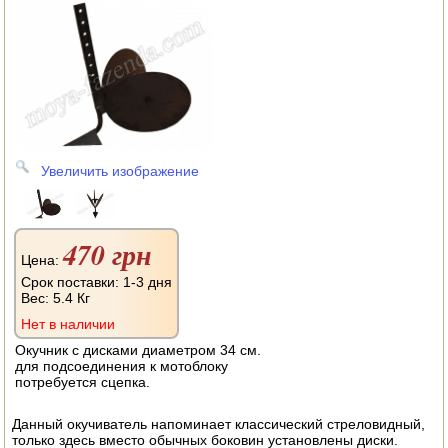
АВТОКЛАВЫ
ДЛЯ ОГОРОДА
НАВЕСНОЕ ДЛЯ МОТОБЛОКОВ
СЕПАРАТОРЫ И МАСЛОБОЙКИ
Увеличить изображение
СЫРОВАРНИ
ШИНКОВКИ
470 грн
ДЛЯ ДОМА И САДА
Цена:
Срок поставки: 1-3 дня
Вес:
5.4 Кг
ОБОГРЕВАТЕЛИ
Нет в наличии
ДРОВОКОЛЫ
Окучник с дисками диаметром 34 см.
для подсоединения к мотоблоку
потребуется сцепка.
ГАЗОВЫЕ БАЛЛОНЫ
Данный окучиватель напоминает классический стреловидный,
НАСТОЛЬНЫЕ ПЛИТЫ
только здесь вместо обычных боковин установлены диски.