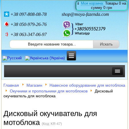
⇓
Моя корзина:
Товары
0
на
сумму
0 грн
+38
097-808-08-78
shop@moya-fazenda.com
+38
050-979-26-76
+38 063-347-06-97
ИНКУБАТОРЫ
Главная
Магазин
Навесное оборудование для мотоблока
Окучники и пропольники для мотоблоков
Дисковый
ЗЕРНОДРОБИЛКИ
окучиватель для мотоблока
КОРМОРЕЗКИ
Дисковый окучиватель для
СОЛОМОРЕЗКИ
мотоблока
(Код:
KR-47
)