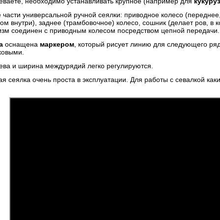
еваете, необходимо устанавливать крупное (например для
кукуру
части универсальной ручной сеялки: приводное колесо (переднее
 внутри), заднее (трамбовочное) колесо, сошник (делает ров, в 
м соединен с приводным колесом посредством цепной передачи.
а
оснащена
маркером
, который рисует линию для следующего ря
ковыми.
сева и ширина междурядий легко регулируются.
я сеялка очень проста в эксплуатации. Для работы с севалкой как