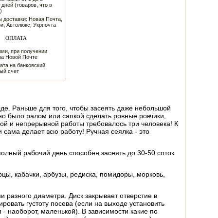
 дней (товаров, что в
)
 доставки: Новая Почта,
и, Автолюкс, Укрпочта
ОПЛАТА
ми, при получении
на Новой Почте
ата на банковский
ый счет
оде. Раньше для того, чтобы засеять даже небольшой
но было ралом или сапкой сделать ровные ровчики,
ной и непрерывной работы требовалось три человека! К
 сама делает всю работу! Ручная сеялка - это
олный рабочий день способен засеять до 30-50 соток
рцы, кабачки, арбузы, редиска, помидоры, морковь,
 разного диаметра. Диск закрывает отверстие в
ровать густоту посева (если на выходе установить
 - наоборот, маленькой). В зависимости какие по