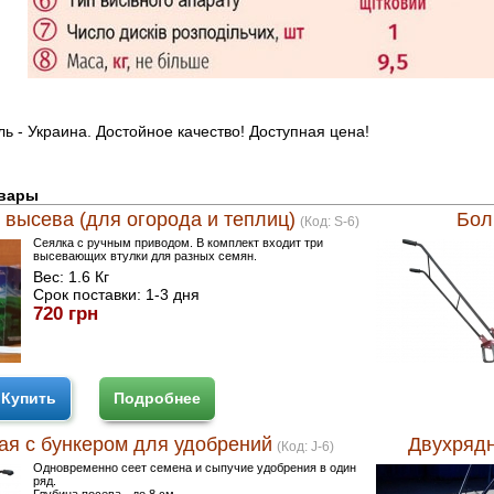
ь - Украина. Достойное качество! Доступная цена!
овары
 высева (для огорода и теплиц)
Бол
(Код:
S-6
)
Сеялка с ручным приводом. В комплект входит три
высевающих втулки для разных семян.
Вес:
1.6 Кг
Срок поставки:
1-3 дня
720 грн
Купить
Подробнее
ая с бункером для удобрений
Двухрядн
(Код:
J-6
)
Одновременно сеет семена и сыпучие удобрения в один
ряд.