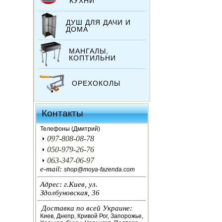
КУХНИ
ДУШ ДЛЯ ДАЧИ И
ДОМА
МАНГАЛЫ,
КОПТИЛЬНИ
ОРЕХОКОЛЫ
ИНКУБАТОРЫ
Контакты
ЗЕРНОДРОБИЛКИ
Телефоны (Дмитрий)
097-808-08-78
КОРМОРЕЗКИ
050-979-26-76
063-347-06-97
СОЛОМОРЕЗКИ
e-mail:
shop@moya-fazenda.com
Адрес: г.Киев, ул.
АВТОКЛАВЫ
Здолбуновская, 36
Доставка по всей Украине:
ДЛЯ ОГОРОДА
Киев, Днепр, Кривой Рог, Запорожье,