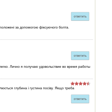
ответить
положені за допомогою фіксуючого болта.
ответить
 легко. Лично я получаю удовольствие во время работы
улюється глубина і густина посіву. Якщо треба
ответить