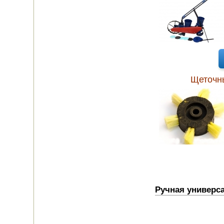
ЭЛЕКТРО И БЕНЗО
ИНСТРУМЕНТ
ОПРЫСКИВАТЕЛИ
ЭЛЕКТРО
ШАШЛЫЧНИЦЫ
Щеточн
СОКОВЫЖИМАЛКИ
СУШИЛКИ
ПРОДУКТОВ
СОКОВАРКИ
ТОВАРЫ ДЛЯ ЗИМЫ
ДЛЯ ФЕРМЕРА
Ручная универс
ОБОРУДОВАНИЕ
ДЛЯ ПЧЕЛОВОДСТВА