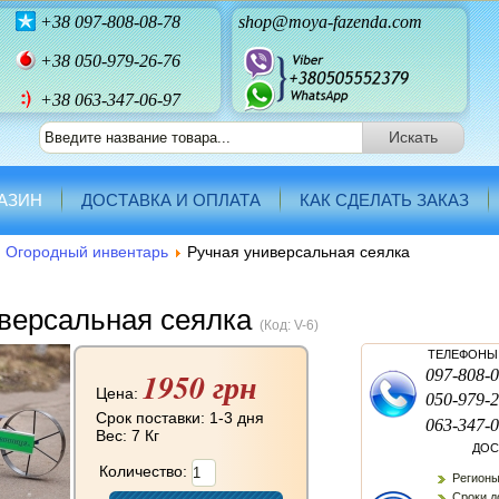
+38
097-808-08-78
shop@moya-fazenda.com
+38
050-979-26-76
+38 063-347-06-97
АЗИН
ДОСТАВКА И ОПЛАТА
КАК СДЕЛАТЬ ЗАКАЗ
Огородный инвентарь
Ручная универсальная сеялка
версальная сеялка
(Код:
V-6
)
ТЕЛЕФОНЫ 
1950 грн
097-808-0
Цена:
050-979-2
Срок поставки: 1-3 дня
063-347-0
Вес:
7 Кг
ДОС
Количество:
Регионы
Сроки до