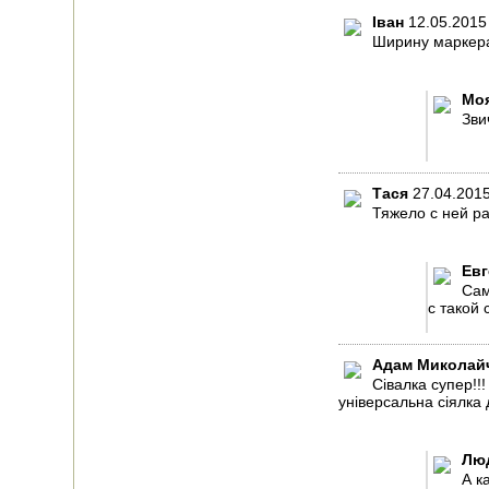
ДОИЛЬНЫЕ
Іван
12.05.2015
АППАРАТЫ
Ширину маркер
СРЕДСТВА ОТ
Мо
ВРЕДИТЕЛЕЙ
Зви
ПОСУДА ДЛЯ КУХНИ
Тася
27.04.201
ДУШ ДЛЯ ДАЧИ И
Тяжело с ней р
ДОМА
МАНГАЛЫ,
Ев
КОПТИЛЬНИ
Сам
с такой
ОРЕХОКОЛЫ
Адам Миколай
Сівалка супер!!
універсальна сіялка 
Лю
А к