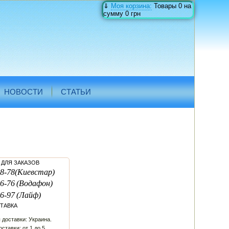
⇓
Моя корзина:
Товары
0
на
сумму
0 грн
НОВОСТИ
СТАТЬИ
ДЛЯ ЗАКАЗОВ
8-78
(Киевстар)
6-76
(Водафон)
6-97
(Лайф)
ТАВКА
 доставки: Украина.
ставки: от 1 до 5