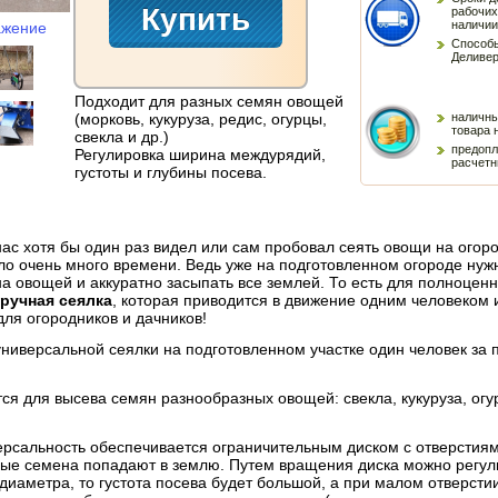
рабочих
наличии
ажение
Способы
Деливер
Подходит для разных семян овощей
(морковь, кукуруза, редис, огурцы,
наличны
товара 
свекла и др.)
предопл
Регулировка ширина междурядий,
расчетн
густоты и глубины посева.
ас хотя бы один раз видел или сам пробовал сеять овощи на огор
ло очень много времени. Ведь уже на подготовленном огороде нуж
а овощей и аккуратно засыпать все землей. То есть для полноцен
ь
ручная сеялка
, которая приводится в движение одним человеком и
ля огородников и дачников!
иверсальной сеялки на подготовленном участке один человек за п
ся для высева семян разнообразных овощей: свекла, кукуруза, огу
рсальность обеспечивается ограничительным диском с отверстиями
рые семена попадают в землю. Путем вращения диска можно регули
диаметра, то густота посева будет большой, а при малом отверстии