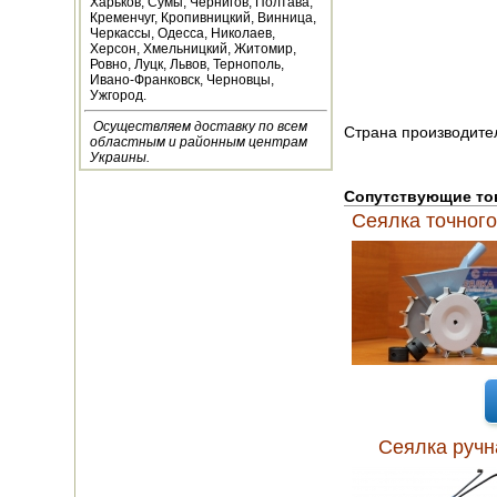
Харьков, Сумы, Чернигов, Полтава,
Кременчуг, Кропивницкий, Винница,
НАВЕСНОЕ ДЛЯ
Черкассы, Одесса, Николаев,
МОТОБЛОКОВ
Херсон, Хмельницкий, Житомир,
Ровно, Луцк, Львов, Тернополь,
Ивано-Франковск, Черновцы,
СЕПАРАТОРЫ И
Ужгород.
МАСЛОБОЙКИ
Осуществляем доставку по всем
Страна производител
областным и районным центрам
СЫРОВАРНИ
Украины.
Сопутствующие т
ШИНКОВКИ
Сеялка точного
ДЛЯ ДОМА И САДА
ОБОГРЕВАТЕЛИ
ДРОВОКОЛЫ
ГАЗОВЫЕ БАЛЛОНЫ
НАСТОЛЬНЫЕ
Сеялка ручн
ПЛИТЫ