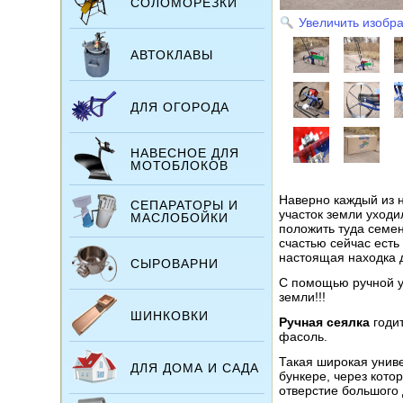
СОЛОМОРЕЗКИ
Увеличить изобр
АВТОКЛАВЫ
ДЛЯ ОГОРОДА
НАВЕСНОЕ ДЛЯ
МОТОБЛОКОВ
Наверно каждый из н
СЕПАРАТОРЫ И
участок земли уходи
МАСЛОБОЙКИ
положить туда семен
счастью сейчас ест
настоящая находка д
СЫРОВАРНИ
С помощью ручной ун
земли!!!
ШИНКОВКИ
Ручная
сеялка
годит
фасоль.
Такая широкая униве
ДЛЯ ДОМА И САДА
бункере, через кото
отверстие большого 