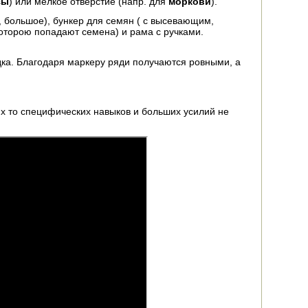
зы
) или мелкое отверстие (напр. для
моркови
).
, большое), бункер для семян ( с высевающим,
которою попадают семена) и рама с ручками.
дка. Благодаря маркеру ряди получаются ровными, а
их то специфических навыков и больших усилий не