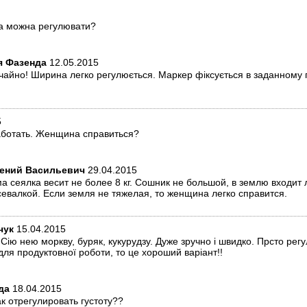
а можна регулювати?
я Фазенда
12.05.2015
чайно! Ширина легко регулюється. Маркер фіксується в заданному 
5
аботать. Женщина справиться?
гений Васильевич
29.04.2015
а сеялка весит не более 8 кг. Сошник не большой, в землю входит
 севалкой. Если земля не тяжелая, то женщина легко справится.
чук
15.04.2015
! Сію нею моркву, буряк, кукурудзу. Дуже зручно і швидко. Прсто рег
для продуктовної роботи, то це хороший варіант!!
да
18.04.2015
ак отрегулировать густоту??