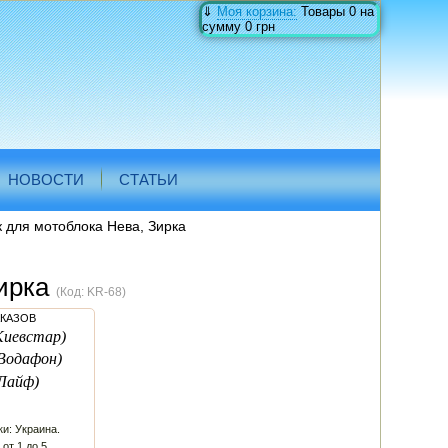
⇓
Моя корзина:
Товары
0
на
сумму
0 грн
НОВОСТИ
СТАТЬИ
 для мотоблока Нева, Зирка
Зирка
(Код:
KR-68
)
АКАЗОВ
Киевстар)
Водафон)
Лайф)
и: Украина.
 от 1 до 5