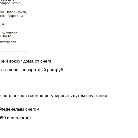
оваров, что в
ки: Новая Почта,
люкс, Укрпочта
ТА
 получении
й Почте
банковский
рий вокруг дома от снега.
 его через поворотный раструб.
очного покрова можно регулировать путем опускания
обледенелым снегом.
90 и аналогов).