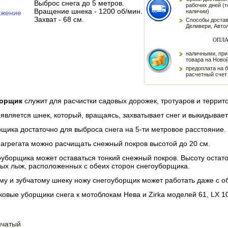
Выброс снега до 5 метров.
рабочих дней (т
Вращение шнека - 1200 об/мин.
наличии)
ажение
Захват - 68 см.
Способы достав
Деливери, Авто
ОПЛА
наличными, при
товара на Ново
предоплата на 
расчетный счет
борщик
служит для расчистки садовых дорожек, тротуаров и террито
вляется шнек, который, вращаясь, захватывает снег и выкидывает
щика достаточно для выброса снега на 5-ти метровое расстояние.
агрегата можно расчищать снежный покров высотой до 20 см.
уборщика может оставаться тонкий снежный покров. Высоту остат
ных лыж, расположенных с обеих сторон снегоуборщика.
му и зубчатому шнеку ножу снегоуборщик может работать даже с 
вые уборщики снега к мотоблокам Нева и Zirka моделей 61, LX 10
нчатый