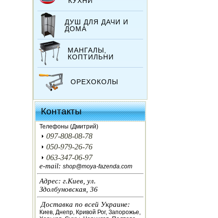
КУХНИ
ДУШ ДЛЯ ДАЧИ И
ДОМА
МАНГАЛЫ,
КОПТИЛЬНИ
ОРЕХОКОЛЫ
ИНКУБАТОРЫ
Контакты
ЗЕРНОДРОБИЛКИ
Телефоны (Дмитрий)
097-808-08-78
КОРМОРЕЗКИ
050-979-26-76
063-347-06-97
СОЛОМОРЕЗКИ
e-mail:
shop@moya-fazenda.com
Адрес: г.Киев, ул.
АВТОКЛАВЫ
Здолбуновская, 36
Доставка по всей Украине:
ДЛЯ ОГОРОДА
Киев, Днепр, Кривой Рог, Запорожье,