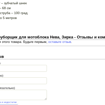
 – зубчатый шнек
– 68 см
струба – 100 град.
до 5 метров
уборщик для мотоблока Нева, Зирка - Отзывы и ко
я этого товара. Будьте первым,
оставьте отзыв
.
ыв
)
но)
бязательно)
а и недостатки