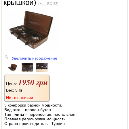
крышкой)
АВТОКЛАВЫ
(Код:
RX-28
)
ДЛЯ ОГОРОДА
НАВЕСНОЕ ДЛЯ МОТОБЛОКОВ
СЕПАРАТОРЫ И МАСЛОБОЙКИ
СЫРОВАРНИ
Увеличить изображение
ШИНКОВКИ
ДЛЯ ДОМА И САДА
1950 грн
Цена:
ОБОГРЕВАТЕЛИ
Вес:
5 Кг
Нет в наличии
ДРОВОКОЛЫ
3 конфорки разной мощности.
Вид газа – пропан-бутан.
ГАЗОВЫЕ БАЛЛОНЫ
Тип плиты – переносная, настольная.
Плавная регулировка мощности.
НАСТОЛЬНЫЕ ПЛИТЫ
Страна производитель - Турция