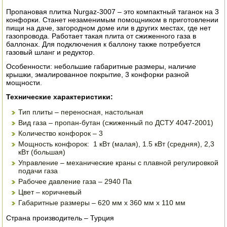
ЭЛЕКТРО И БЕНЗО ИНСТРУМЕНТ
Пропановая плитка Nurgaz-3007 – это компактный таганок на 3
конфорки. Станет незаменимым помощником в приготовлении
пищи на даче, загородном доме или в других местах, где нет
ОПРЫСКИВАТЕЛИ
газопровода. Работает такая плита от сжиженного газа в
баллонах. Для подключения к баллону также потребуется
газовый шланг и редуктор.
ЭЛЕКТРО ШАШЛЫЧНИЦЫ
Особенности: небольшие габаритные размеры, наличие
СОКОВЫЖИМАЛКИ
крышки, эмалированное покрытие, 3 конфорки разной
мощности.
СУШИЛКИ ПРОДУКТОВ
Технические характеристики:
Тип плиты – переносная, настольная
СОКОВАРКИ
Вид газа – пропан-бутан (сжиженный по ДСТУ 4047-2001)
Количество конфорок – 3
ТОВАРЫ ДЛЯ ЗИМЫ
Мощность конфорок: 1 кВт (малая), 1.5 кВт (средняя), 2,3
кВт (большая)
ДЛЯ ФЕРМЕРА
Управление – механические краны с плавной регулировкой
подачи газа
ОБОРУДОВАНИЕ ДЛЯ ПЧЕЛОВОДСТВА
Рабочее давление газа – 2940 Па
Цвет – коричневый
ДОИЛЬНЫЕ АППАРАТЫ
Габаритные размеры – 620 мм х 360 мм х 110 мм
Страна производитель – Турция
СРЕДСТВА ОТ ВРЕДИТЕЛЕЙ