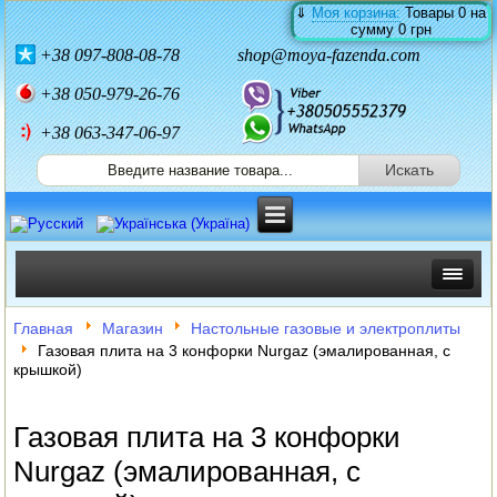
⇓
Моя корзина:
Товары
0
на
сумму
0 грн
+38
097-808-08-78
shop@moya-fazenda.com
+38
050-979-26-76
+38 063-347-06-97
ИНКУБАТОРЫ
Главная
Магазин
Настольные газовые и электроплиты
Газовая плита на 3 конфорки Nurgaz (эмалированная, с
ЗЕРНОДРОБИЛКИ
крышкой)
КОРМОРЕЗКИ
Газовая плита на 3 конфорки
СОЛОМОРЕЗКИ
Nurgaz (эмалированная, с