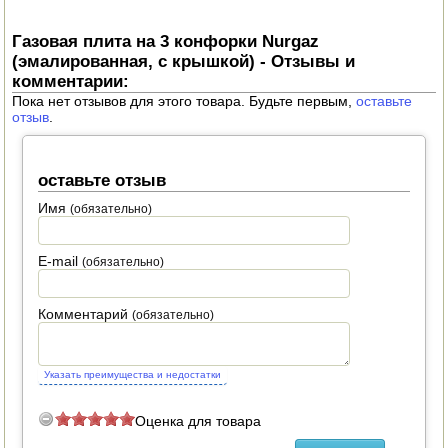
ПОСУДА ДЛЯ КУХНИ
Газовая плита на 3 конфорки Nurgaz
(эмалированная, с крышкой) - Отзывы и
ДУШ ДЛЯ ДАЧИ И ДОМА
комментарии:
Пока нет отзывов для этого товара. Будьте первым,
оставьте
отзыв
.
МАНГАЛЫ, КОПТИЛЬНИ
ОРЕХОКОЛЫ
оставьте отзыв
Имя
(обязательно)
E-mail
(обязательно)
Комментарий
(обязательно)
Указать преимущества и недостатки
Оценка для товара