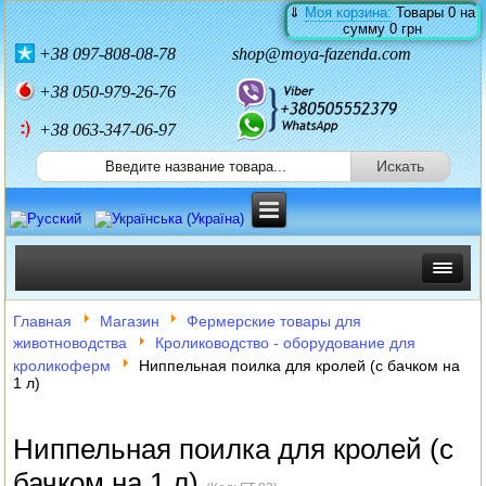
⇓
Моя корзина:
Товары
0
на
сумму
0 грн
+38
097-808-08-78
shop@moya-fazenda.com
+38
050-979-26-76
+38 063-347-06-97
ИНКУБАТОРЫ
Главная
Магазин
Фермерские товары для
животноводства
Кролиководство - оборудование для
ЗЕРНОДРОБИЛКИ
кроликоферм
Ниппельная поилка для кролей (с бачком на
1 л)
КОРМОРЕЗКИ
Ниппельная поилка для кролей (с
СОЛОМОРЕЗКИ
бачком на 1 л)