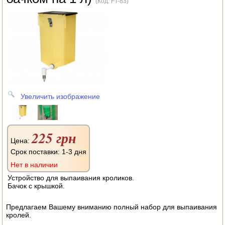
(Код:
FT-83
)
АВТОКЛАВЫ
ДЛЯ ОГОРОДА
НАВЕСНОЕ ДЛЯ МОТОБЛОКОВ
СЕПАРАТОРЫ И МАСЛОБОЙКИ
СЫРОВАРНИ
Увеличить изображение
ШИНКОВКИ
ДЛЯ ДОМА И САДА
225 грн
Цена:
ОБОГРЕВАТЕЛИ
Срок поставки: 1-3 дня
Нет в наличии
ДРОВОКОЛЫ
Устройство для выпаивания кроликов.
Бачок с крышкой.
ГАЗОВЫЕ БАЛЛОНЫ
Предлагаем Вашему вниманию полный набор для выпаивания
НАСТОЛЬНЫЕ ПЛИТЫ
кролей.