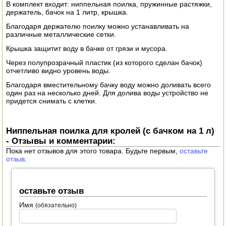
В комплект входит: ниппельная поилка, пружинные растяжки,
ЭЛЕКТРО И БЕНЗО ИНСТРУМЕНТ
держатель, бачок на 1 литр, крышка.
Благодаря держателю поилку можно устанавливать на
ОПРЫСКИВАТЕЛИ
различные металлические сетки.
Крышка защитит воду в бачке от грязи и мусора.
ЭЛЕКТРО ШАШЛЫЧНИЦЫ
Через полупрозрачный пластик (из которого сделан бачок)
отчетливо видно уровень воды.
СОКОВЫЖИМАЛКИ
Благодаря вместительному бачку воду можно доливать всего
один раз на несколько дней. Для долива воды устройство не
СУШИЛКИ ПРОДУКТОВ
придется снимать с клетки.
СОКОВАРКИ
Ниппельная поилка для кролей (с бачком на 1 л)
ТОВАРЫ ДЛЯ ЗИМЫ
- Отзывы и комментарии:
Пока нет отзывов для этого товара. Будьте первым,
оставьте
ДЛЯ ФЕРМЕРА
отзыв
.
ОБОРУДОВАНИЕ ДЛЯ ПЧЕЛОВОДСТВА
оставьте отзыв
ДОИЛЬНЫЕ АППАРАТЫ
Имя
(обязательно)
СРЕДСТВА ОТ ВРЕДИТЕЛЕЙ