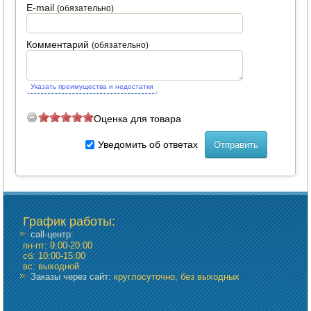
E-mail
(обязательно)
ПОСУДА ДЛЯ КУХНИ
Комментарий
(обязательно)
ДУШ ДЛЯ ДАЧИ И ДОМА
МАНГАЛЫ, КОПТИЛЬНИ
Указать преимущества и недостатки
ОРЕХОКОЛЫ
Оценка для товара
Уведомить об ответах
График работы
:
call-центр:
пн-пт: 9:00-20:00
сб: 10:00-15:00
вс: выходной
Заказы через сайт:
круглосуточно, без выходных