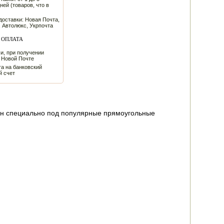
ней (товаров, что в
доставки: Новая Почта,
 Автолюкс, Укрпочта
ОПЛАТА
и, при получении
а Новой Почте
а на банковский
й счет
ан специально под популярные прямоугольные