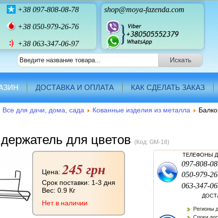
+38
097-808-08-78
shop@moya-fazenda.com
+38
050-979-26-76
+38 063-347-06-97
АЗИН
ДОСТАВКА И ОПЛАТА
КАК СДЕЛАТЬ ЗАКАЗ
Все для дачи, дома, сада
Кованные изделия из металла
Балко
 держатель для цветов
(Код:
GM-18
)
ТЕЛЕФОНЫ Д
245 грн
097-808-08
Цена:
050-979-26
Срок поставки: 1-3 дня
063-347-06
Вес:
0.9 Кг
ДОСТ
Нет в наличии
Регионы д
Сроки дос