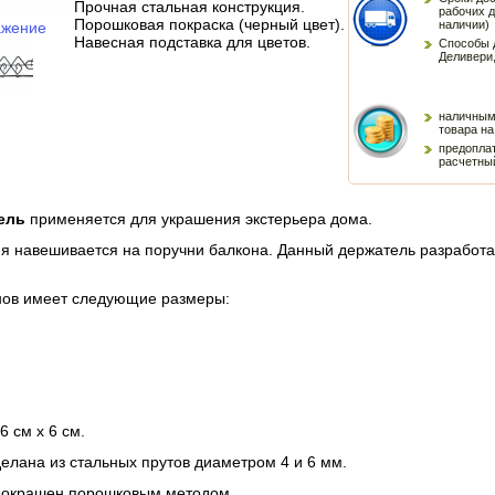
Прочная стальная конструкция.
рабочих д
Порошковая покраска (черный цвет).
наличии)
ажение
Навесная подставка для цветов.
Способы 
Деливери,
наличным
товара н
предоплат
расчетны
тель
применяется для украшения экстерьера дома.
ия навешивается на поручни балкона. Данный держатель разработ
нов имеет следующие размеры:
6 см х 6 см.
елана из стальных прутов диаметром 4 и 6 мм.
 окрашен порошковым методом.