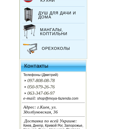
КУХНИ
ДУШ ДЛЯ ДАЧИ И
ДОМА
МАНГАЛЫ,
КОПТИЛЬНИ
ОРЕХОКОЛЫ
ИНКУБАТОРЫ
Контакты
ЗЕРНОДРОБИЛКИ
Телефоны (Дмитрий)
097-808-08-78
КОРМОРЕЗКИ
050-979-26-76
063-347-06-97
СОЛОМОРЕЗКИ
e-mail:
shop@moya-fazenda.com
Адрес: г.Киев, ул.
АВТОКЛАВЫ
Здолбуновская, 36
Доставка по всей Украине:
ДЛЯ ОГОРОДА
Киев, Днепр, Кривой Рог, Запорожье,