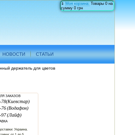
⇓
Моя корзина:
Товары
0
на
сумму
0 грн
НОВОСТИ
СТАТЬИ
нный держатель для цветов
ЛЯ ЗАКАЗОВ
-78
(Киевстар)
-76
(Водафон)
-97
(Лайф)
АВКА
оставки: Украина.
тавки: от 1 до 5