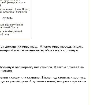
 дней (товаров, что в
)
 доставки: Новая Почта,
и, Автолюкс, Укрпочта
ОПЛАТА
ми, при получении
на Новой Почте
ата на банковский
ый счет
ства домашних животных. Многие животноводы знают,
натертой массы можно легко образовать отличную
и большую овощерезку нет смысла. В таком случае Вам
 ножах).
ения к столу или станине. Также под стенками корпуса
 диске размещены 4 зубчатых ножа, которые справятся