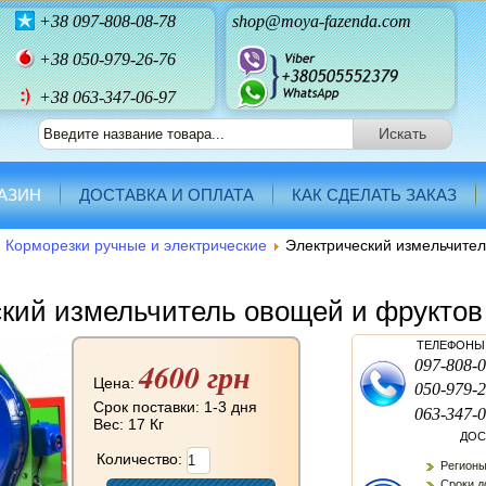
+38
097-808-08-78
shop@moya-fazenda.com
+38
050-979-26-76
+38 063-347-06-97
АЗИН
ДОСТАВКА И ОПЛАТА
КАК СДЕЛАТЬ ЗАКАЗ
Корморезки ручные и электрические
Электрический измельчител
кий измельчитель овощей и фрукто
ТЕЛЕФОНЫ 
4600 грн
097-808-0
Цена:
050-979-2
Срок поставки: 1-3 дня
063-347-0
Вес:
17 Кг
ДОС
Количество:
Регионы
Сроки до