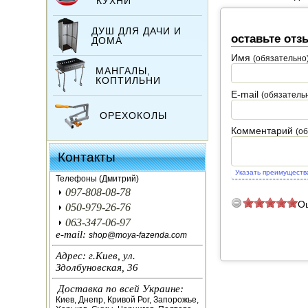
КУХНИ
ДУШ ДЛЯ ДАЧИ И
оставьте отз
ДОМА
Имя
(обязательно
МАНГАЛЫ,
КОПТИЛЬНИ
E-mail
(обязатель
ОРЕХОКОЛЫ
Комментарий
(о
ИНКУБАТОРЫ
Контакты
Указать преимуществ
ЗЕРНОДРОБИЛКИ
Телефоны (Дмитрий)
097-808-08-78
О
КОРМОРЕЗКИ
050-979-26-76
063-347-06-97
СОЛОМОРЕЗКИ
e-mail:
shop@moya-fazenda.com
Адрес: г.Киев, ул.
АВТОКЛАВЫ
Здолбуновская, 36
Доставка по всей Украине:
ДЛЯ ОГОРОДА
Киев, Днепр, Кривой Рог, Запорожье,