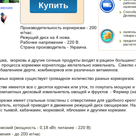
рабочих
наличии
ажение
Способы
Деливер
Производительность корнерезки - 200
кг/час.
наличны
товара 
Режущий диск на 4 ножа.
предопл
Рабочее напряжение - 220 В.
расчетн
Страна производитель - Украина.
ошка, морковь и другие сочные продукты входят в рацион большин
и процесса кормежки корнеплоды желательно измельчать. Смелко 
обавлением дерти, комбикормов или различных витаминов.
чных кормов существует громадное количество разных корморезок.
тве имеется все с десяток курочек или уток, то покупать мощную 
компактных дисковый измельчитель овощей и фруктов - Фермер (на
резки имеет стальные пластины с отверстиями для удобного крепл
атель, который приводит в движение режущий диск овощерезки. На
и с тыквой, кабачками, морковкой, яблоками и другими кормами.
ческий (мощность - 0,18 кВт, питание - 220 В)
ения - до 200 кг/час