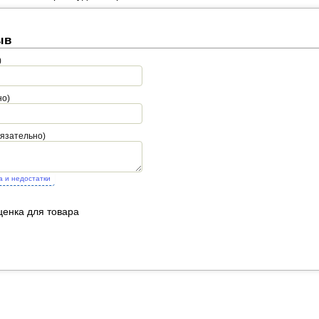
ыв
)
но)
бязательно)
а и недостатки
ценка для товара