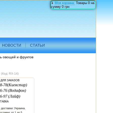
⇓
Моя корзина:
Товары
0
на
сумму
0 грн
НОВОСТИ
СТАТЬИ
ь овощей и фруктов
в
(Код:
RX-14
)
ДЛЯ ЗАКАЗОВ
8-78
(Киевстар)
6-76
(Водафон)
6-97
(Лайф)
ТАВКА
 доставки: Украина.
ставки: от 1 до 5