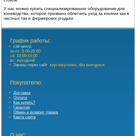
стойле.
У нас можно купить специализированное оборудование для
ПОСУДА ДЛЯ КУХНИ
коневодства, которое призвано облегчить уход за конями как в
частных так и фермерских угодьях.
ДУШ ДЛЯ ДАЧИ И ДОМА
МАНГАЛЫ, КОПТИЛЬНИ
График работы
:
call-центр:
ОРЕХОКОЛЫ
пн-пт: 9:00-20:00
сб: 10:00-15:00
вс: выходной
Заказы через сайт:
круглосуточно, без выходных
Покупателю:
Доставка
Оплата
Как купить?
Гарантия
Обмен и возврат товара
Карта сайта
О нас: