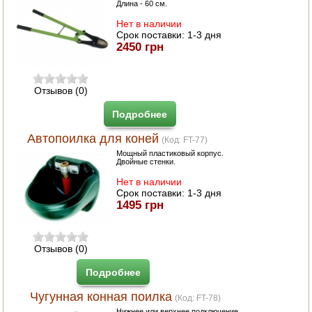
АВТОКЛАВЫ
Длина - 60 см.
Нет в наличии
ДЛЯ ОГОРОДА
Срок поставки:
1-3 дня
2450 грн
НАВЕСНОЕ ДЛЯ МОТОБЛОКОВ
Отзывов (0)
СЕПАРАТОРЫ И МАСЛОБОЙКИ
Подробнее
СЫРОВАРНИ
Автопоилка для коней
(Код:
FT-77
)
ШИНКОВКИ
Мощный пластиковый корпус.
Двойные стенки.
ДЛЯ ДОМА И САДА
Нет в наличии
Срок поставки:
1-3 дня
1495 грн
ОБОГРЕВАТЕЛИ
ДРОВОКОЛЫ
Отзывов (0)
ГАЗОВЫЕ БАЛЛОНЫ
Подробнее
Чугунная конная поилка
НАСТОЛЬНЫЕ ПЛИТЫ
(Код:
FT-78
)
Нижнее или верхнее подключение.