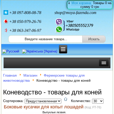
⇓
Моя корзина:
Товары
0
на
сумму
0 грн
+38
097-808-08-78
shop@moya-fazenda.com
+38
050-979-26-76
+38 063-347-06-97
ИНКУБАТОРЫ
Главная
Магазин
Фермерские товары для
животноводства
Коневодство - товары для коней
ЗЕРНОДРОБИЛКИ
Коневодство - товары для коней
КОРМОРЕЗКИ
Сортировка:
Количество:
СОЛОМОРЕЗКИ
Боковые кусачки для копыт лошадей
(Код:
FT-76
)
Выпуклые лезвия.