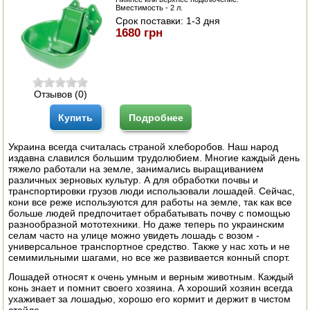
Вместимость - 2 л.
ЭЛЕКТРО И БЕНЗО ИНСТРУМЕНТ
Срок поставки:
1-3 дня
1680 грн
ОПРЫСКИВАТЕЛИ
ЭЛЕКТРО ШАШЛЫЧНИЦЫ
Отзывов (0)
СОКОВЫЖИМАЛКИ
Купить
Подробнее
СУШИЛКИ ПРОДУКТОВ
Украина всегда считалась страной хлеборобов. Наш народ
издавна славился большим трудолюбием. Многие каждый день
СОКОВАРКИ
тяжело работали на земле, занимались выращиванием
различных зерновых культур. А для обработки почвы и
ТОВАРЫ ДЛЯ ЗИМЫ
транспортировки грузов люди использовали лошадей. Сейчас,
кони все реже используются для работы на земле, так как все
больше людей предпочитает обрабатывать почву с помощью
ДЛЯ ФЕРМЕРА
разнообразной мототехники. Но даже теперь по украинским
селам часто на улице можно увидеть лошадь с возом -
ОБОРУДОВАНИЕ ДЛЯ ПЧЕЛОВОДСТВА
универсальное транспортное средство. Также у нас хоть и не
семимильными шагами, но все же развивается конный спорт.
ДОИЛЬНЫЕ АППАРАТЫ
Лошадей относят к очень умным и верным животным. Каждый
конь знает и помнит своего хозяина. А хороший хозяин всегда
ухаживает за лошадью, хорошо его кормит и держит в чистом
СРЕДСТВА ОТ ВРЕДИТЕЛЕЙ