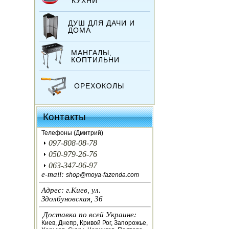
КУХНИ
ДУШ ДЛЯ ДАЧИ И
ДОМА
МАНГАЛЫ,
КОПТИЛЬНИ
ОРЕХОКОЛЫ
ИНКУБАТОРЫ
Контакты
ЗЕРНОДРОБИЛКИ
Телефоны (Дмитрий)
097-808-08-78
КОРМОРЕЗКИ
050-979-26-76
063-347-06-97
СОЛОМОРЕЗКИ
e-mail:
shop@moya-fazenda.com
Адрес: г.Киев, ул.
АВТОКЛАВЫ
Здолбуновская, 36
Доставка по всей Украине:
ДЛЯ ОГОРОДА
Киев, Днепр, Кривой Рог, Запорожье,