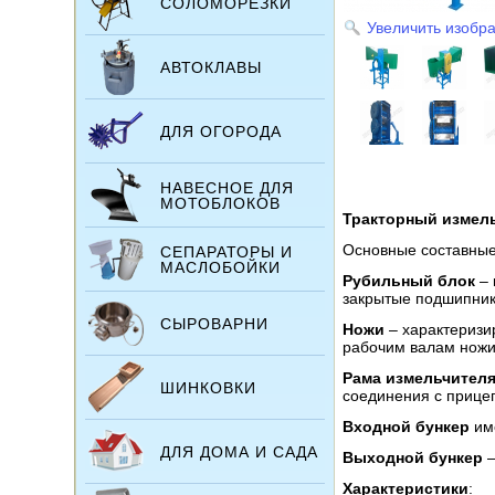
СОЛОМОРЕЗКИ
Увеличить изобр
АВТОКЛАВЫ
ДЛЯ ОГОРОДА
НАВЕСНОЕ ДЛЯ
МОТОБЛОКОВ
Тракторный измель
Основные составные 
СЕПАРАТОРЫ И
МАСЛОБОЙКИ
Рубильный блок
– 
закрытые подшипник
СЫРОВАРНИ
Ножи
– характеризи
рабочим валам ножи
Рама измельчител
ШИНКОВКИ
соединения с прице
Входной бункер
име
ДЛЯ ДОМА И САДА
Выходной бункер
–
Характеристики
: