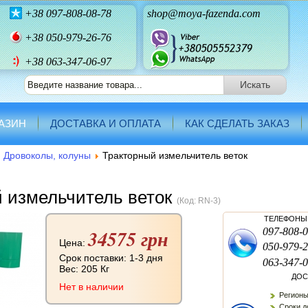
+38
097-808-08-78
shop@moya-fazenda.com
+38
050-979-26-76
+38 063-347-06-97
АЗИН
ДОСТАВКА И ОПЛАТА
КАК СДЕЛАТЬ ЗАКАЗ
Дровоколы, колуны
Тракторный измельчитель веток
 измельчитель веток
(Код:
RN-3
)
ТЕЛЕФОНЫ 
34575 грн
097-808-0
Цена:
050-979-2
Срок поставки: 1-3 дня
063-347-0
Вес:
205 Кг
ДОС
Нет в наличии
Регионы
Сроки до