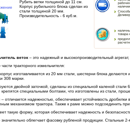
Рубить ветки толщиной до 11 см.
рабочих
Корпус рубильного блока сделан из
наличии
ажение
стали толщиной 20 мм.
Способы
Деливер
Производительность - 6 куб.м.
наличны
товара 
предопл
расчетн
читель веток
– это надежный и высокопроизводительный агрегат, 
части тракторного измельчителя:
корпус изготавливается из 20 мм стали, шестерни блока делаются 
и 308 марки.
руются двойной заточкой, сделаны из специальной каленой стали 6
 крепятся специальными болтами, что изготовлены из стали, прош
я
– отличается надежностью, обеспечивает устойчивость дробилки 
пным механизмом трактора. Также к раме можно подсоединить при
ет такую форму, которая обеспечивает надежность и безопасность
 значительно облегчает фасовку рубленой продукции. Стальные 2-