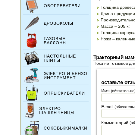
ОБОГРЕВАТЕЛИ
Толщина древеси
Длина продукции
Производительнос
ДРОВОКОЛЫ
Масса – 205 кг.
Толщина корпуса
ГАЗОВЫЕ
Ножи – каленные,
БАЛЛОНЫ
НАСТОЛЬНЫЕ
Тракторный изм
ПЛИТЫ
Пока нет отзывов дл
ЭЛЕКТРО И БЕНЗО
ИНСТРУМЕНТ
оставьте отз
Имя
(обязательно
ОПРЫСКИВАТЕЛИ
E-mail
(обязатель
ЭЛЕКТРО
ШАШЛЫЧНИЦЫ
Комментарий
(о
СОКОВЫЖИМАЛКИ