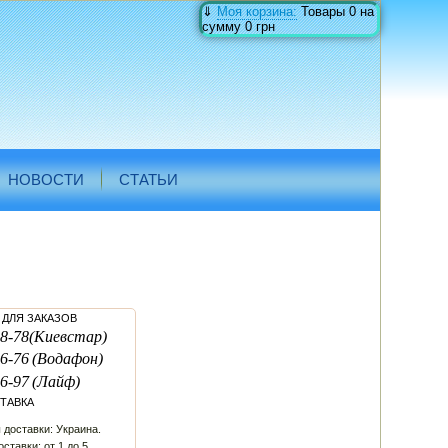
⇓
Моя корзина:
Товары
0
на
сумму
0 грн
НОВОСТИ
СТАТЬИ
ДЛЯ ЗАКАЗОВ
8-78
(Киевстар)
6-76
(Водафон)
6-97
(Лайф)
ТАВКА
 доставки: Украина.
ставки: от 1 до 5